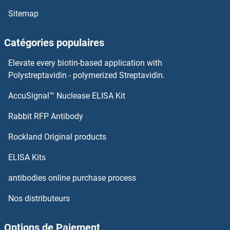
FURIN Kits ELISA
Sitemap
FUOM Kits ELISA
Catégories populaires
FUNDC1 Kits ELISA
Elevate every biotin-based application with
Polystreptavidin - polymerized Streptavidin.
G Protein-Coupled Receptor 115 Kits ELISA
AccuSignal™ Nuclease ELISA Kit
G Protein-Coupled Receptor 12 Kits ELISA
Rabbit RFP Antibody
G Protein-Coupled Receptor 182 Kits ELISA
Rockland Original products
ELISA Kits
G3BP1 Kits ELISA
antibodies online purchase process
G6PC Kits ELISA
Nos distributeurs
GA Repeat Binding Protein, beta 1 Kits ELISA
Options de Paiement