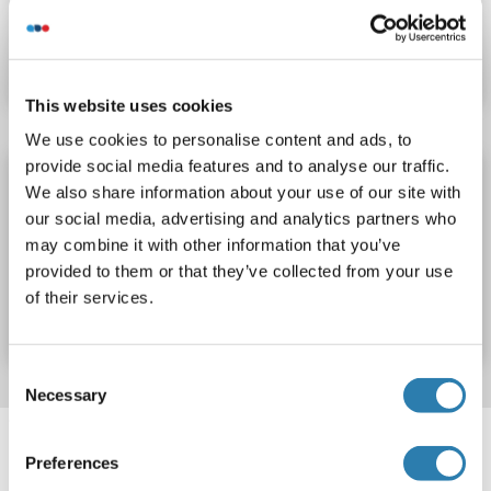
N° du produit ABIN1133875
Fiche technique
Détails
This website uses cookies
We use cookies to personalise content and ads, to
provide social media features and to analyse our traffic.
GKAP1 Kit ELISA
We also share information about your use of our site with
GKAP1
Reactivité: Rat
Colorimetric
our social media, advertising and analytics partners who
may combine it with other information that you’ve
provided to them or that they’ve collected from your use
N° du produit ABIN1133877
of their services.
Fiche technique
Détails
Consent
Necessary
Selection
Target information, Synonyms, Latest
references
Preferences