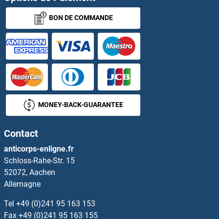
GAA Kits ELISA
BON DE COMMANDE
GAB2 Kits ELISA
GABA Kits ELISA
GABARAP Kits ELISA
GABARAPL2 Kits ELISA
MONEY-BACK-GUARANTEE
GABBR1 Kits ELISA
Contact
GABBR2 Kits ELISA
anticorps-enligne.fr
Schloss-Rahe-Str. 15
GABPA Kits ELISA
52072, Aachen
Allemagne
GABRA2 Kits ELISA
Tel
+49 (0)241 95 163 153
Fax
+49 (0)241 95 163 155