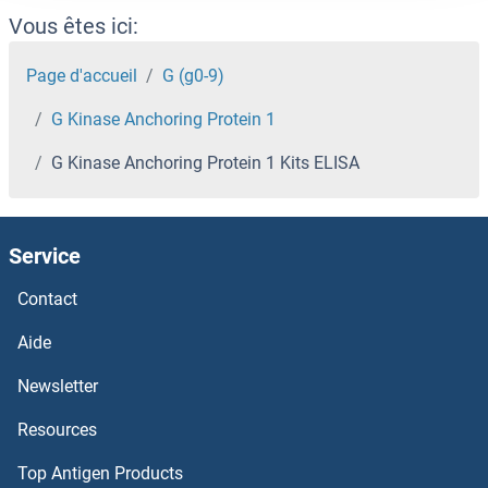
FVT1 Kits ELISA
Vous êtes ici:
FUT9 Kits ELISA
Page d'accueil
G (g0-9)
G Kinase Anchoring Protein 1
FUT8 Kits ELISA
G Kinase Anchoring Protein 1 Kits ELISA
FUT7 Kits ELISA
FUT6 Kits ELISA
Service
FUT3 Kits ELISA
Contact
Aide
FUT11 Kits ELISA
Newsletter
FUT10 Kits ELISA
Resources
FUS Kits ELISA
Top Antigen Products