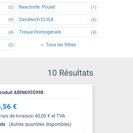
Reactivité: Poulet
(2)
(1)
Sandwich ELISA
(9)
(6)
Tissue Homogenate
(4)
(4)
Tous les filtres
(2)
10 Résultats
produit ABIN6955998
,56 €
frais de livraison 40,00 € et TVA
sts
(Autres quantités disponibles)