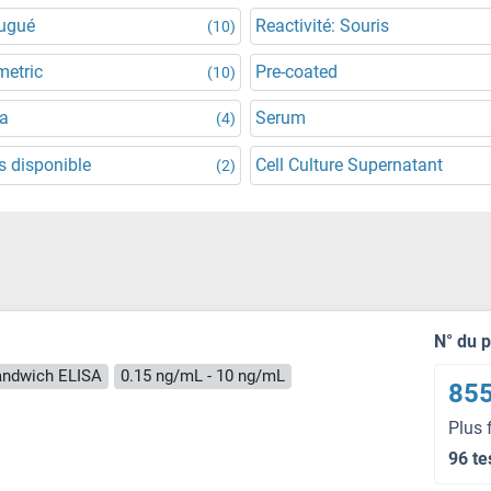
jugué
Reactivité: Souris
(10)
metric
Pre-coated
(10)
a
Serum
(4)
 disponible
Cell Culture Supernatant
(2)
N° du 
andwich ELISA
0.15 ng/mL - 10 ng/mL
855
Plus 
96 te