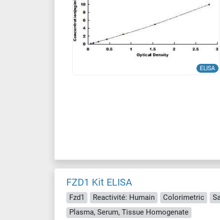
ELISA
FZD1 Kit ELISA
Fzd1
Reactivité: Humain
Colorimetric
S
Plasma, Serum, Tissue Homogenate