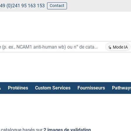
49 (0)241 95 163 153
Contact
Mode IA
A
Protéines
Custom Services
Fournisseurs
Pathway
 catalogue basés sur
2 images de validation
.