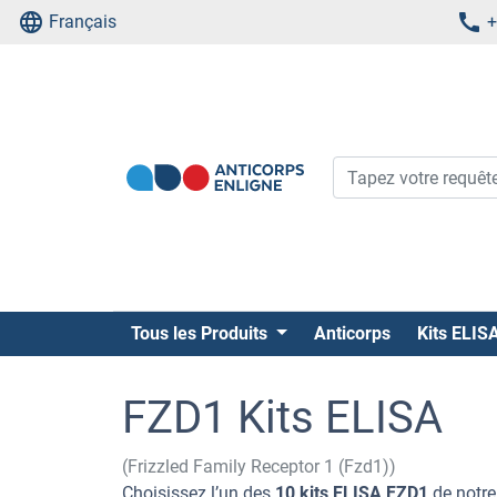
Français
+
Tous les Produits
Anticorps
Kits ELIS
FZD1 Kits ELISA
(Frizzled Family Receptor 1 (Fzd1))
Choisissez l’un des
10 kits ELISA FZD1
de notre