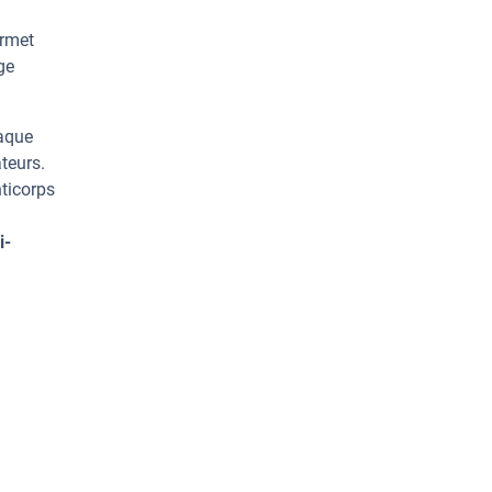
ermet
ge
haque
teurs.
ticorps
i-