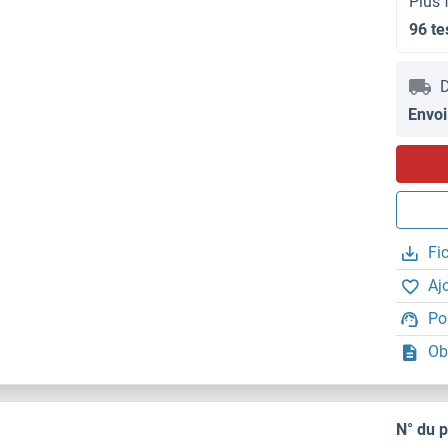
Plus 
96 te
D
Envoi
Fi
Aj
Po
Ob
N° du 