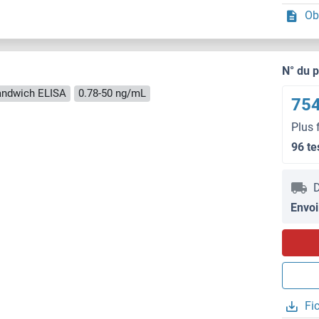
Ob
N° du 
andwich ELISA
0.78-50 ng/mL
754
Plus 
96 te
D
Envoi
Fi