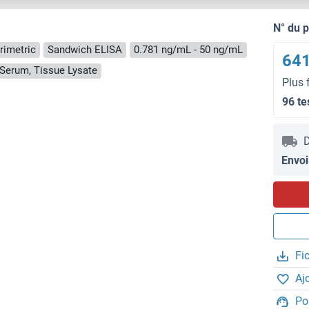
N° du 
rimetric
Sandwich ELISA
0.781 ng/mL - 50 ng/mL
641
, Serum, Tissue Lysate
Plus 
96 te
D
Envoi
Fi
Aj
Po