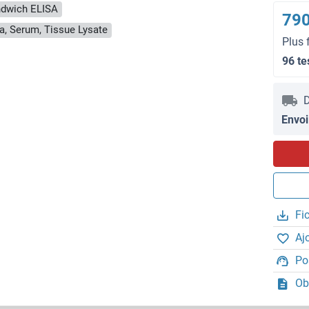
dwich ELISA
790
a, Serum, Tissue Lysate
Plus 
96 te
D
Envoi
Fi
Aj
Po
Ob