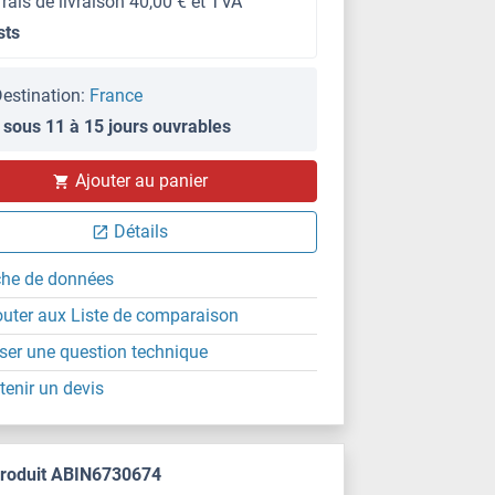
frais de livraison 40,00 € et TVA
sts
estination:
France
 sous 11 à 15 jours ouvrables
Ajouter au panier
Détails
che de données
outer aux Liste de comparaison
ser une question technique
tenir un devis
produit ABIN6730674