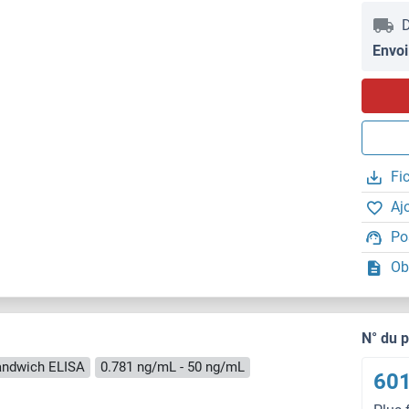
D
Envoi
Fi
Aj
Po
Ob
N° du 
andwich ELISA
0.781 ng/mL - 50 ng/mL
601