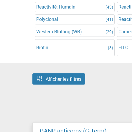
Reactivité: Humain
Reacti
(43)
Polyclonal
Reacti
(41)
Western Blotting (WB)
Carrier
(29)
Biotin
FITC
(3)
Afficher les filtres
GANP anticorps (C-Term)