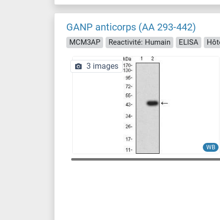
GANP anticorps (AA 293-442)
MCM3AP
Reactivité: Humain
ELISA
Hôt
3 images
WB