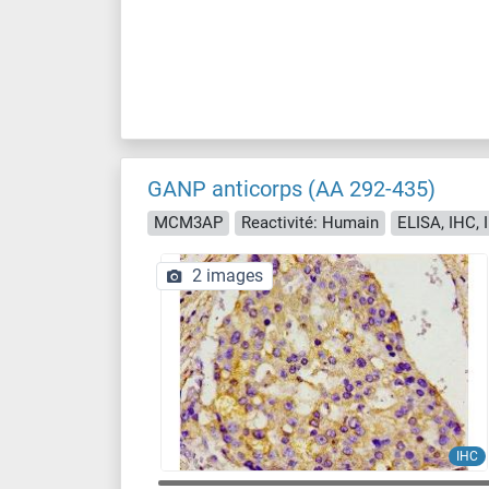
GANP anticorps (AA 292-435)
MCM3AP
Reactivité: Humain
ELISA, IHC, 
2 images
IHC