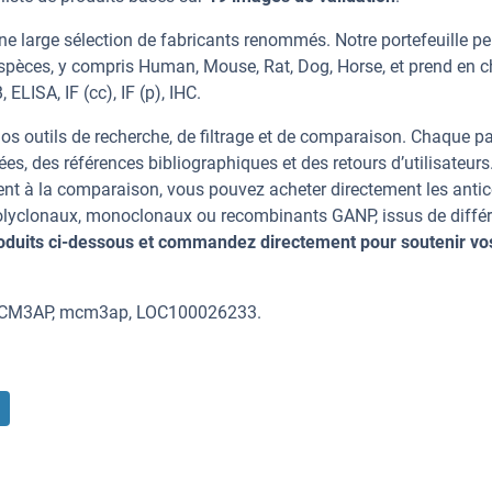
e large sélection de fabricants renommés. Notre portefeuille p
spèces, y compris Human, Mouse, Rat, Dog, Horse, et prend en 
ELISA, IF (cc), IF (p), IHC.
os outils de recherche, de filtrage et de comparaison. Chaque p
ées, des références bibliographiques et des retours d’utilisateurs
nt à la comparaison, vous pouvez acheter directement les anti
 polyclonaux, monoclonaux ou recombinants GANP, issus de diffé
oduits ci-dessous et commandez directement pour soutenir vo
 MCM3AP, mcm3ap, LOC100026233.