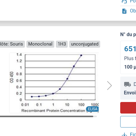
Po
Ob
N° du 
ôte: Souris
Monoclonal
1H3
unconjugated
651
Plus 
100 
D
Envoi
ELISA
Fi