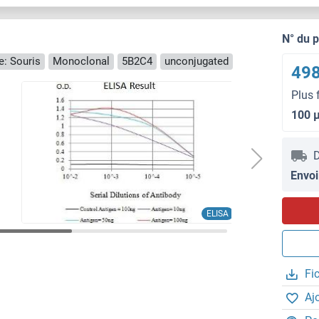
N° du 
e: Souris
Monoclonal
5B2C4
unconjugated
498
Plus 
100 
D
Envoi
ELISA
Fi
Aj