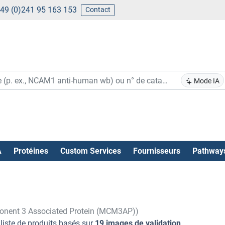
49 (0)241 95 163 153
Contact
Mode IA
A
Protéines
Custom Services
Fournisseurs
Pathway
nent 3 Associated Protein (MCM3AP))
liste de produits basés sur
19 images de validation
.