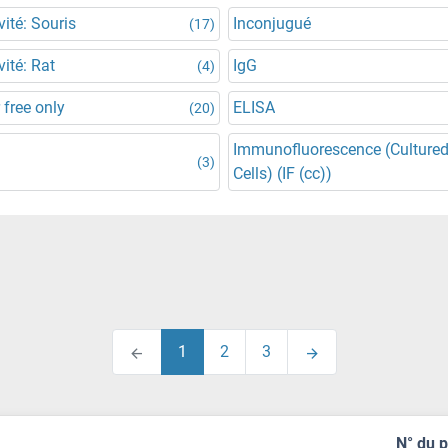
vité: Souris
Inconjugué
(17)
vité: Rat
IgG
(4)
 free only
ELISA
(20)
Immunofluorescence (Culture
(3)
Cells) (IF (cc))
1
2
3
N° du 