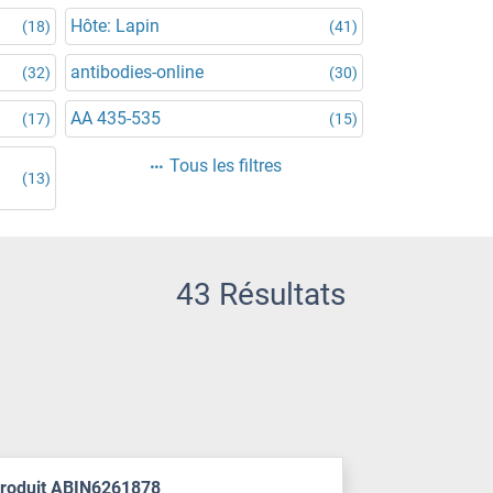
Hôte: Lapin
(18)
(41)
antibodies-online
(32)
(30)
AA 435-535
(17)
(15)
d
Tous les filtres
(13)
43 Résultats
produit ABIN6261878