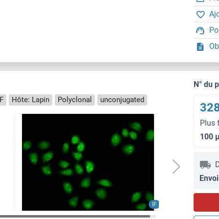
Aj
Po
Ob
N° du 
IF
Hôte: Lapin
Polyclonal
unconjugated
328
Plus 
100 
D
Envoi
IF