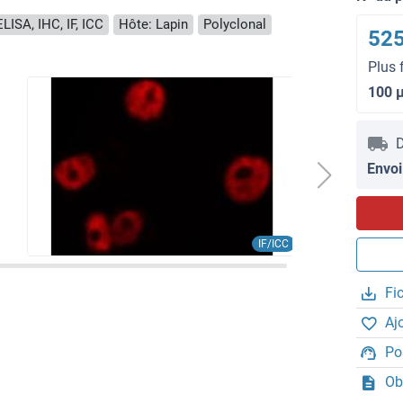
LISA, IHC, IF, ICC
Hôte: Lapin
Polyclonal
525
Plus 
100 
D
Envoi
IF/ICC
Fi
Aj
Po
Ob