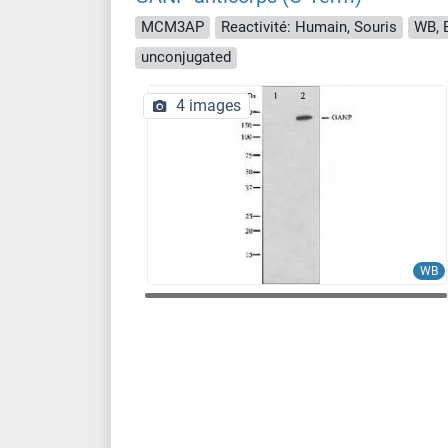
MCM3AP
Reactivité: Humain, Souris
WB, E
unconjugated
4 images
WB