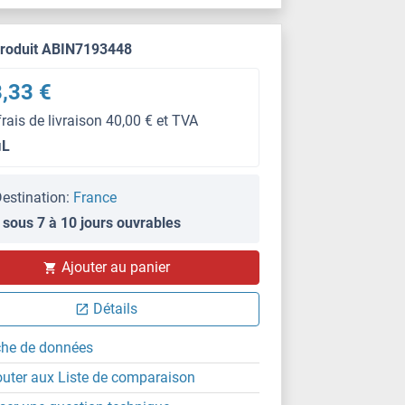
produit ABIN7193448
,33 €
frais de livraison 40,00 € et TVA
μL
estination:
France
 sous 7 à 10 jours ouvrables
WB
Ajouter au panier
Détails
che de données
outer aux Liste de comparaison