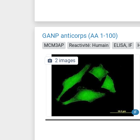
GANP anticorps (AA 1-100)
MCM3AP
Reactivité: Humain
ELISA, IF
H
2 images
IF