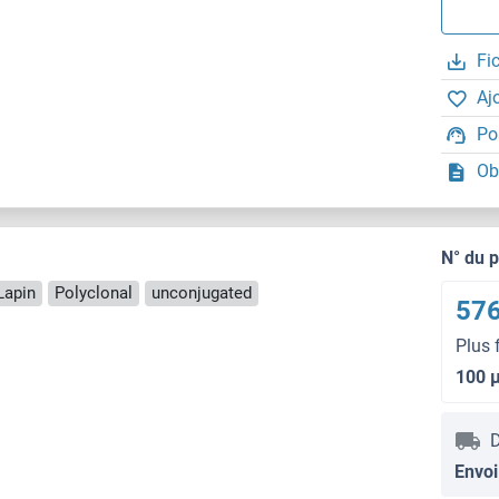
Fi
Aj
Po
Ob
N° du 
Lapin
Polyclonal
unconjugated
576
Plus 
100 
D
Envoi