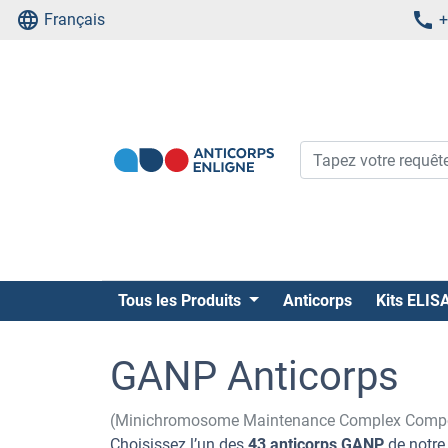
Français
+
Tous les Produits
Anticorps
Kits ELIS
GANP Anticorps
(Minichromosome Maintenance Complex Compo
Choisissez l’un des
43 anticorps GANP
de notre 