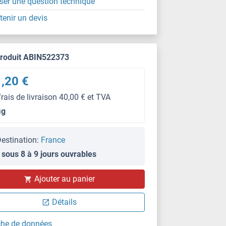
ser une question technique
tenir un devis
produit ABIN522373
,20 €
frais de livraison 40,00 € et TVA
μg
estination:
France
 sous 8 à 9 jours ouvrables
Ajouter au panier
Détails
che de données