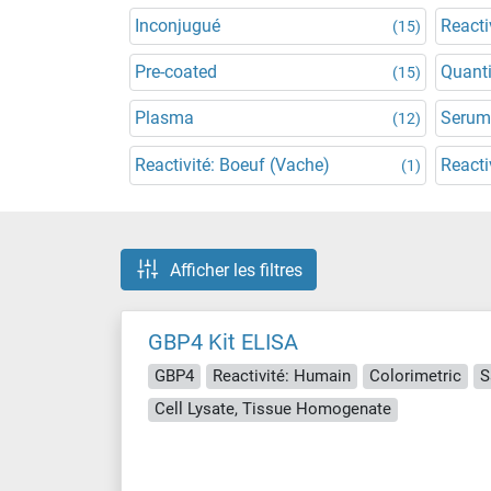
Inconjugué
Reacti
(15)
Pre-coated
Quanti
(15)
Plasma
Serum
(12)
Reactivité: Boeuf (Vache)
Reacti
(1)
Afficher les filtres
GBP4 Kit ELISA
GBP4
Reactivité: Humain
Colorimetric
S
Cell Lysate, Tissue Homogenate