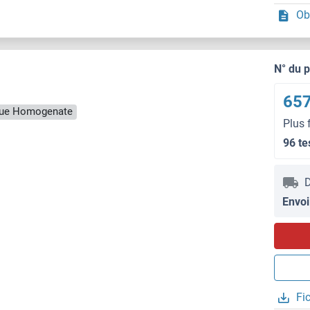
Ob
N° du 
657
ssue Homogenate
Plus 
96 te
D
Envoi
Fi