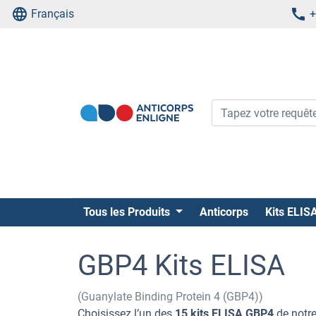
Français
+
Tous les Produits
Anticorps
Kits ELIS
GBP4 Kits ELISA
(Guanylate Binding Protein 4 (GBP4))
Choisissez l’un des
15 kits ELISA GBP4
de notre