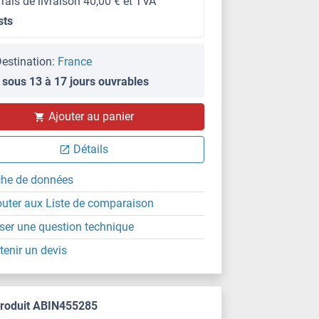
frais de livraison 40,00 € et TVA
sts
estination:
France
 sous 13 à 17 jours ouvrables
Ajouter au panier
Détails
che de données
outer aux Liste de comparaison
ser une question technique
tenir un devis
produit ABIN455285