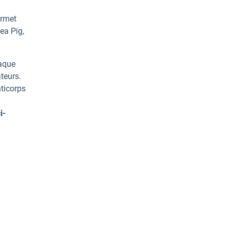
ermet
ea Pig,
haque
teurs.
ticorps
i-