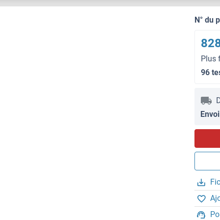
N° du 
828
Plus 
96 te
D
Envoi
Fi
Aj
Po