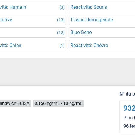
vité: Humain
Reactivité: Souris
(3)
tative
Tissue Homogenate
(13)
Blue Gene
(12)
vité: Chien
Reactivité: Chévre
(1)
N° du 
andwich ELISA
0.156 ng/mL - 10 ng/mL
932
Plus 
96 te