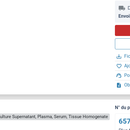
D
Envoi
Fi
Aj
Po
Ob
N° du 
Culture Supernatant, Plasma, Serum, Tissue Homogenate
657