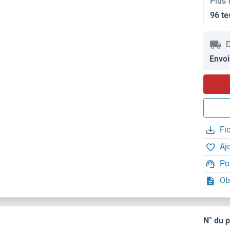
Plus 
96 te
D
Envoi
Fi
Aj
Po
Ob
N° du 