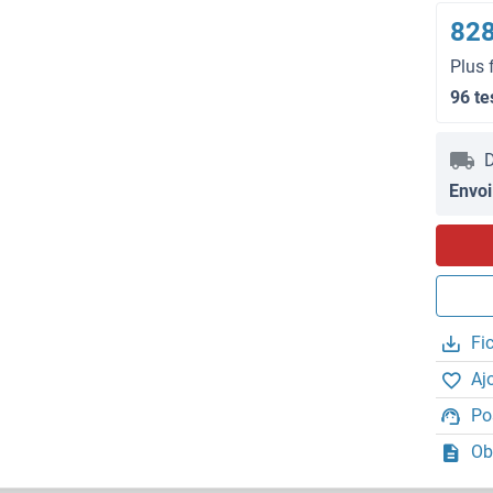
828
Plus 
96 te
D
Envoi
Fi
Aj
Po
Ob