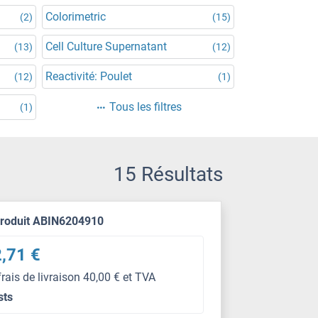
Colorimetric
(2)
(15)
Cell Culture Supernatant
(13)
(12)
Reactivité: Poulet
(12)
(1)
Tous les filtres
(1)
15 Résultats
produit ABIN6204910
,71 €
frais de livraison 40,00 € et TVA
sts