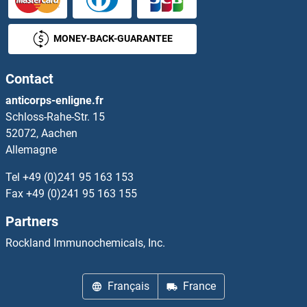
GCNT1 Kits ELISA
MONEY-BACK-GUARANTEE
GCNT3 Kits ELISA
Contact
GCNT7 Kits ELISA
anticorps-enligne.fr
Schloss-Rahe-Str. 15
GCP2 Kits ELISA
52072, Aachen
Allemagne
GDA Kits ELISA
Tel
+49 (0)241 95 163 153
GDE1 Kits ELISA
Fax
+49 (0)241 95 163 155
Partners
GDF1 Kits ELISA
Rockland Immunochemicals, Inc.
GDF10 Kits ELISA
Français
France
GDF11 Kits ELISA