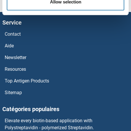
Allow selection
GBA Kits ELISA
Service
GATM Kits ELISA
Contact
GATA4 Kits ELISA
Aide
GATA3 Kits ELISA
Newsletter
Resources
GATA Binding Protein 6 Kits ELISA
Top Antigen Products
GATA Binding Protein 5 Kits ELISA
Sitemap
GATA Binding Protein 2 Kits ELISA
Catégories populaires
GATA Binding Protein 1 (Globin Transcription Factor 1) Kits ELISA
Elevate every biotin-based application with
Gastrokine 2 Kits ELISA
Polystreptavidin - polymerized Streptavidin.