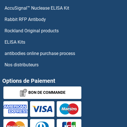
AccuSignal™ Nuclease ELISA Kit
Gastrokine 1 Kits ELISA
Rabbit RFP Antibody
GCFC2 Kits ELISA
Rockland Original products
GCG Kits ELISA
ELISA Kits
GCH1 Kits ELISA
antibodies online purchase process
Nos distributeurs
GCHFR Kits ELISA
GCK Kits ELISA
Options de Paiement
BON DE COMMANDE
GCKR Kits ELISA
GCLC Kits ELISA
GCLM Kits ELISA