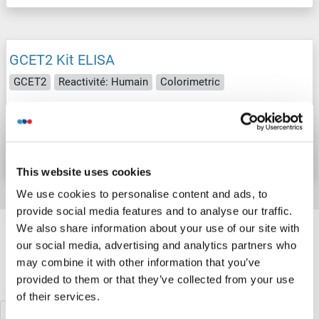
GCET2 Kit ELISA
GCET2
Reactivité: Humain
Colorimetric
N° du produit ABIN1134701
Fiche technique
Détails
This website uses cookies
We use cookies to personalise content and ads, to
provide social media features and to analyse our traffic.
Target information, Synonyms, Latest
We also share information about your use of our site with
references
our social media, advertising and analytics partners who
may combine it with other information that you’ve
provided to them or that they’ve collected from your use
Avez-vous cherché autre chose?
of their services.
GCDH Kits ELISA