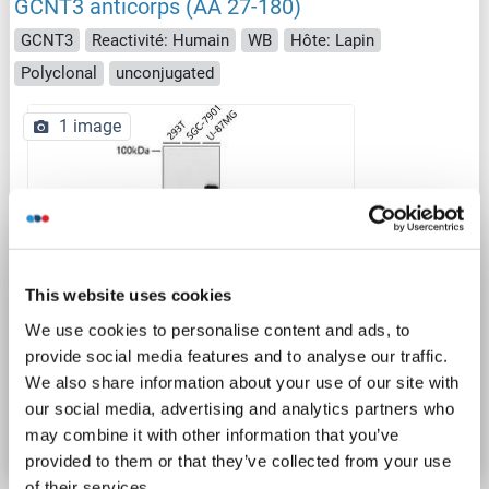
GCNT3 anticorps (AA 27-180)
GCNT3
Reactivité: Humain
WB
Hôte: Lapin
Polyclonal
unconjugated
1 image
This website uses cookies
WB
We use cookies to personalise content and ads, to
provide social media features and to analyse our traffic.
We also share information about your use of our site with
N° du produit ABIN6141030
our social media, advertising and analytics partners who
Fiche technique
Détails
may combine it with other information that you’ve
provided to them or that they’ve collected from your use
of their services.