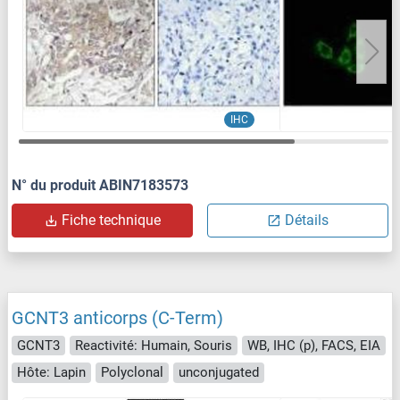
IHC
N° du produit ABIN7183573
Fiche technique
Détails
GCNT3 anticorps (C-Term)
GCNT3
Reactivité: Humain, Souris
WB, IHC (p), FACS, EIA
Hôte: Lapin
Polyclonal
unconjugated