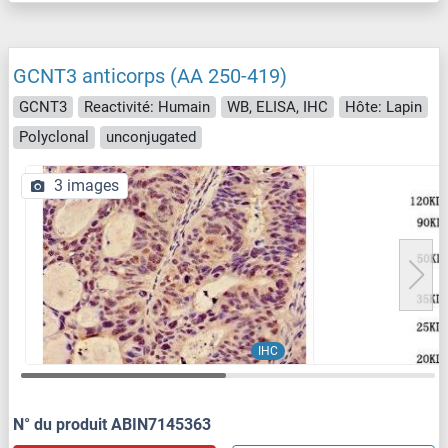
GCNT3 anticorps (AA 250-419)
GCNT3
Reactivité: Humain
WB, ELISA, IHC
Hôte: Lapin
Polyclonal
unconjugated
3 images
IHC
N° du produit ABIN7145363