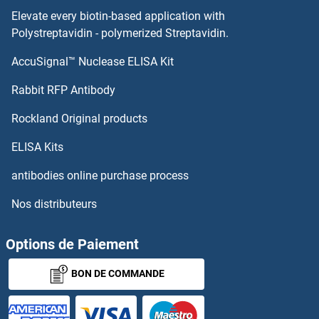
Elevate every biotin-based application with
GCAP1 Anticorps
Polystreptavidin - polymerized Streptavidin.
AccuSignal™ Nuclease ELISA Kit
GC-Rich Promoter Binding Protein 1 Anticorps
Rabbit RFP Antibody
GCNT4 Anticorps
Rockland Original products
GCNT7 Anticorps
ELISA Kits
GCOM1 Anticorps
antibodies online purchase process
Nos distributeurs
GCP2 Anticorps
GCP6 Anticorps
Options de Paiement
BON DE COMMANDE
GCS1 Anticorps
GDA Anticorps