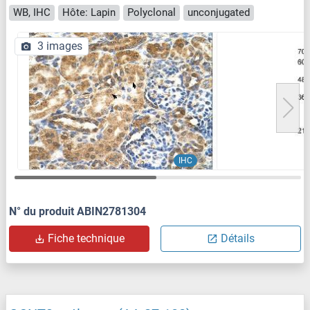
WB, IHC
Hôte: Lapin
Polyclonal
unconjugated
3 images
IHC
N° du produit ABIN2781304
Fiche technique
Détails