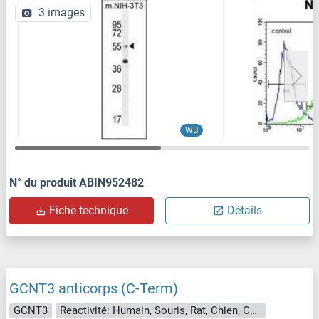
3 images
WB
N° du produit ABIN952482
Fiche technique
Détails
GCNT3 anticorps (C-Term)
GCNT3
Reactivité: Humain, Souris, Rat, Chien, Cheval, Boeuf (Vache), Cobaye, Porc, Lapin, Saccharomyces cerevisiae, Mouton