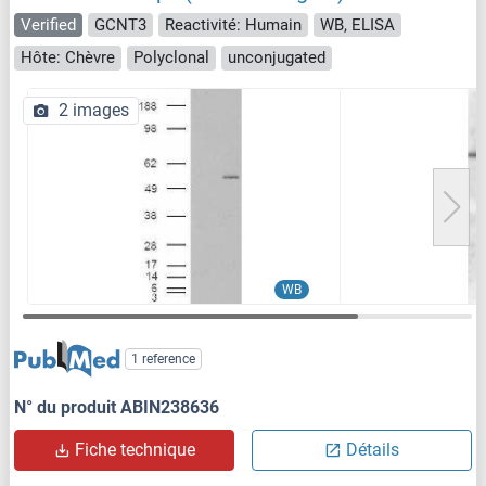
Verified
GCNT3
Reactivité: Humain
WB, ELISA
Hôte: Chèvre
Polyclonal
unconjugated
2 images
WB
1 reference
N° du produit ABIN238636
Fiche technique
Détails