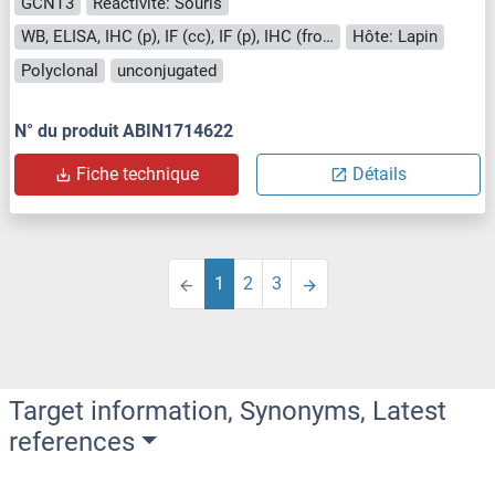
GCNT3
Reactivité: Souris
WB, ELISA, IHC (p), IF (cc), IF (p), IHC (fro), ICC
Hôte: Lapin
Polyclonal
unconjugated
N° du produit ABIN1714622
Fiche technique
Détails
1
2
3
Target information, Synonyms, Latest
references