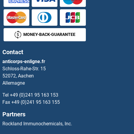
GDAP1 Anticorps
GDAP1L1 Anticorps
MONEY-BACK-GUARANTEE
GDAP2 Anticorps
Contact
GDE1 Anticorps
anticorps-enligne.fr
Schloss-Rahe-Str. 15
GDF1 Anticorps
52072, Aachen
Allemagne
GDF10 Anticorps
Tel
+49 (0)241 95 163 153
GDF11 Anticorps
Fax
+49 (0)241 95 163 155
Partners
GDF15 Anticorps
Rockland Immunochemicals, Inc.
GDF2 Anticorps