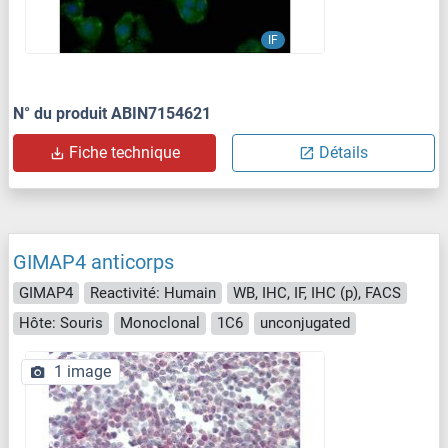
IF
N° du produit ABIN7154621
Fiche technique
Détails
GIMAP4 anticorps
GIMAP4
Reactivité: Humain
WB, IHC, IF, IHC (p), FACS
Hôte: Souris
Monoclonal
1C6
unconjugated
1 image