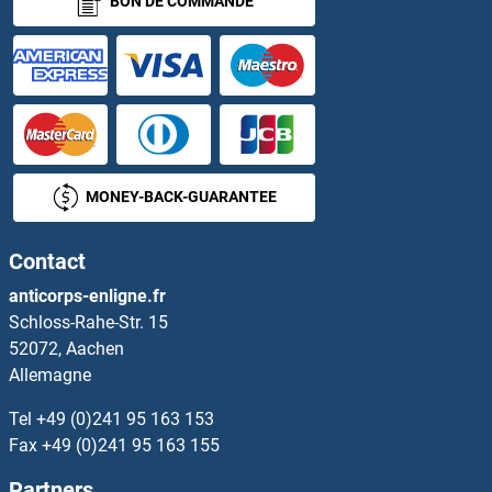
BON DE COMMANDE
GINS1 Anticorps
GINS2 Anticorps
GINS3 Anticorps
GINS4 Anticorps
MONEY-BACK-GUARANTEE
GIPC1 Anticorps
Contact
GIPC2 Anticorps
anticorps-enligne.fr
Schloss-Rahe-Str. 15
GIPC3 Anticorps
52072, Aachen
Allemagne
GIPR Anticorps
Tel
+49 (0)241 95 163 153
Girdin Anticorps
Fax
+49 (0)241 95 163 155
Partners
GIT1 Anticorps