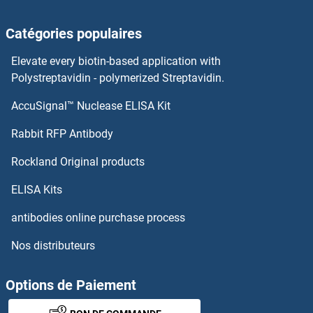
gGT2 Anticorps
Catégories populaires
GGT1 Anticorps
Elevate every biotin-based application with
GGPS1 Anticorps
Polystreptavidin - polymerized Streptavidin.
AccuSignal™ Nuclease ELISA Kit
GGNBP2 Anticorps
Rabbit RFP Antibody
GIMAP5 Anticorps
Rockland Original products
GIMAP6 Anticorps
ELISA Kits
GIMAP7 Anticorps
antibodies online purchase process
Nos distributeurs
GIMAP8 Anticorps
GIN1 Anticorps
Options de Paiement