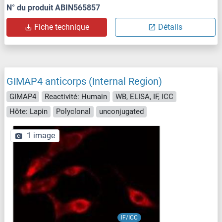
N° du produit ABIN565857
Fiche technique
Détails
GIMAP4 anticorps (Internal Region)
GIMAP4
Reactivité: Humain
WB, ELISA, IF, ICC
Hôte: Lapin
Polyclonal
unconjugated
1 image
IF/ICC