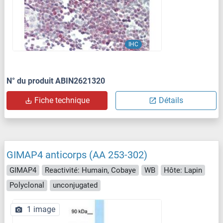
IHC
N° du produit ABIN2621320
Fiche technique
Détails
GIMAP4 anticorps (AA 253-302)
GIMAP4
Reactivité: Humain, Cobaye
WB
Hôte: Lapin
Polyclonal
unconjugated
1 image