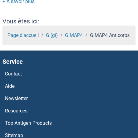
GHRH Anticorps
Ghrelin Anticorps
Vous êtes ici:
GHITM Anticorps
Page d'accueil
G (gi)
GIMAP4
GIMAP4 Anticorps
GHDC Anticorps
Service
GGTLC2 Anticorps
Contact
GGTLC1 Anticorps
Aide
GGT7 Anticorps
Newsletter
Resources
gGT6 Anticorps
Top Antigen Products
GGT5 Anticorps
Sitemap