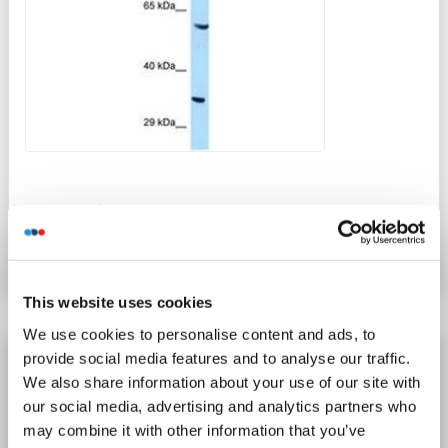
N° du produit ABIN6747355
Fiche technique
Détails
This website uses cookies
We use cookies to personalise content and ads, to
GIMAP4 anticorps
provide social media features and to analyse our traffic.
We also share information about your use of our site with
GIMAP4
Reactivité: Souris
WB
Hôte: Lapin
Polyclonal
our social media, advertising and analytics partners who
unconjugated
may combine it with other information that you’ve