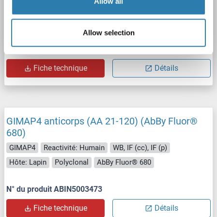
Allow all
GIMAP4
Reactivité: Humain
WB, IF (cc), IF (p)
Hôte: Lapin
Polyclonal
AbBy Fluor® 750
Allow selection
N° du produit ABIN5003474
Fiche technique
Détails
GIMAP4 anticorps (AA 21-120) (AbBy Fluor®
680)
GIMAP4
Reactivité: Humain
WB, IF (cc), IF (p)
Hôte: Lapin
Polyclonal
AbBy Fluor® 680
N° du produit ABIN5003473
Fiche technique
Détails