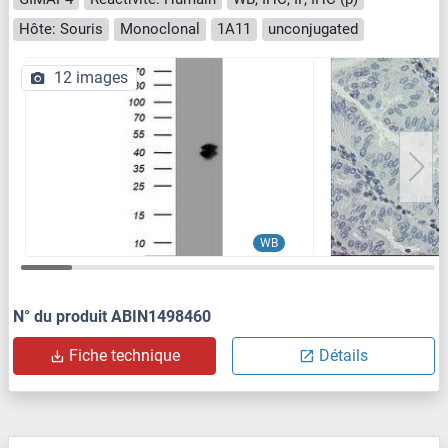
Hôte: Souris
Monoclonal
1A11
unconjugated
12 images
WB
N° du produit ABIN1498460
Fiche technique
Détails