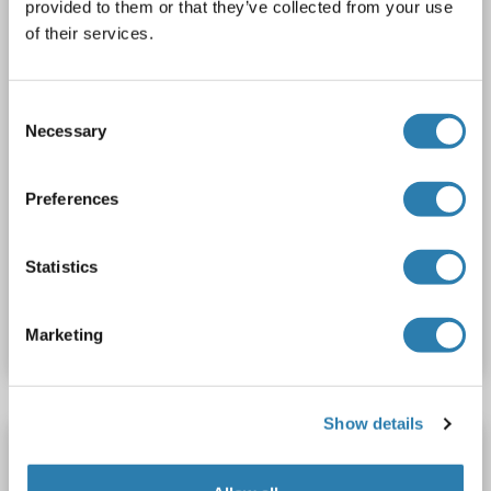
provided to them or that they’ve collected from your use
1 image
of their services.
Consent
Necessary
Selection
Preferences
WB
Statistics
N° du produit ABIN7074142
Fiche technique
Détails
Marketing
Show details
GIMAP4 anticorps (AA 21-120) (AbBy Fluor®
750)