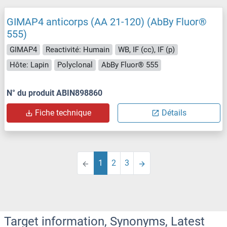
GIMAP4 anticorps (AA 21-120) (AbBy Fluor®
555)
GIMAP4
Reactivité: Humain
WB, IF (cc), IF (p)
Hôte: Lapin
Polyclonal
AbBy Fluor® 555
N° du produit ABIN898860
Fiche technique
Détails
1
2
3
Target information, Synonyms, Latest