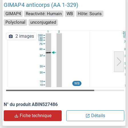
GIMAP4 anticorps (AA 1-329)
GIMAP4
Reactivité: Humain
WB
Hôte: Souris
Polyclonal
unconjugated
2 images
WB
N° du produit ABIN527486
Fiche technique
Détails