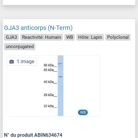
GJA3 anticorps (N-Term)
GJA3
Reactivité: Humain
WB
Hôte: Lapin
Polyclonal
unconjugated
1 image
WB
N° du produit ABIN634674