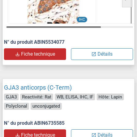
IHC
N° du produit ABIN5534077
Fiche technique
Détails
GJA3 anticorps (C-Term)
GJA3
Reactivité: Rat
WB, ELISA, IHC, IF
Hôte: Lapin
Polyclonal
unconjugated
N° du produit ABIN6735585
Fiche technique
Détails