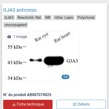
GJA3 anticorps
GJA3
Reactivité: Rat
WB
Hôte: Lapin
Polyclonal
unconjugated
1 image
WB
N° du produit ABIN7074025
Fiche technique
Détails