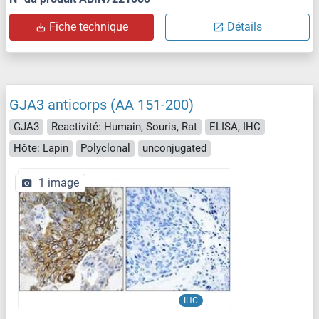
Fiche technique
Détails
GJA3 anticorps (AA 151-200)
GJA3
Reactivité: Humain, Souris, Rat
ELISA, IHC
Hôte: Lapin
Polyclonal
unconjugated
1 image
IHC