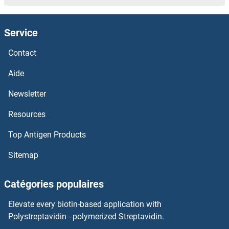
GINS2 Anticorps
Service
GINS1 Anticorps
Contact
GIN1 Anticorps
Aide
GIMAP8 Anticorps
Newsletter
Resources
GIMAP7 Anticorps
Top Antigen Products
GIMAP6 Anticorps
Sitemap
GIMAP5 Anticorps
Catégories populaires
GIMAP4 Anticorps
Elevate every biotin-based application with
GIMAP2 Anticorps
Polystreptavidin - polymerized Streptavidin.