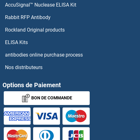
AccuSignal™ Nuclease ELISA Kit
GIGYF2 Anticorps
Rabbit RFP Antibody
GJA4 Anticorps
Rockland Original products
GJA8 Anticorps
ELISA Kits
GJA9 Anticorps
antibodies online purchase process
Nos distributeurs
GJB1 Anticorps
GJB2 Anticorps
Options de Paiement
BON DE COMMANDE
GJB4 Anticorps
GJB5 Anticorps
GJB6 Anticorps