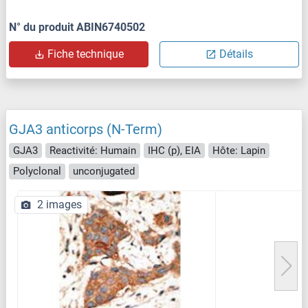
N° du produit ABIN6740502
Fiche technique
Détails
GJA3 anticorps (N-Term)
GJA3
Reactivité: Humain
IHC (p), EIA
Hôte: Lapin
Polyclonal
unconjugated
2 images