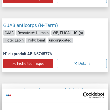
GJA3 anticorps (N-Term)
GJA3
Reactivité: Humain
WB, ELISA, IHC (p)
Hôte: Lapin
Polyclonal
unconjugated
N° du produit ABIN6745776
Fiche technique
Détails
GJA3 anticorps (AA 108-139) (Biotin)
GJA3
Reactivité: Humain
WB, ELISA, IHC, IHC (p)
Hôte: Lapin
Polyclonal
Biotin