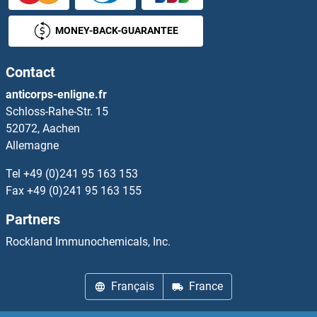
GJB7 Anticorps
MONEY-BACK-GUARANTEE
GJC1 Anticorps
Contact
GJC2 Anticorps
anticorps-enligne.fr
Schloss-Rahe-Str. 15
GJC3 Anticorps
52072, Aachen
Allemagne
GJD2 Anticorps
Tel
+49 (0)241 95 163 153
GJD4 Anticorps
Fax
+49 (0)241 95 163 155
Partners
GJE1 Anticorps
Rockland Immunochemicals, Inc.
GK2 Anticorps
Français
France
GK5 Anticorps