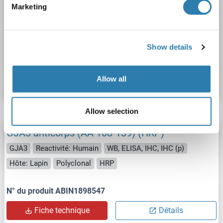
GJA3 anticorps (AA 108-139) (APC)
Marketing
GJA3
Reactivité: Humain
WB, ELISA, IHC, IHC (p)
Hôte: Lapin
Polyclonal
APC
Show details
N° du produit ABIN1898542
Fiche technique
Détails
Allow all
Allow selection
GJA3 anticorps (AA 108-139) (HRP)
GJA3
Reactivité: Humain
WB, ELISA, IHC, IHC (p)
Hôte: Lapin
Polyclonal
HRP
N° du produit ABIN1898547
Fiche technique
Détails