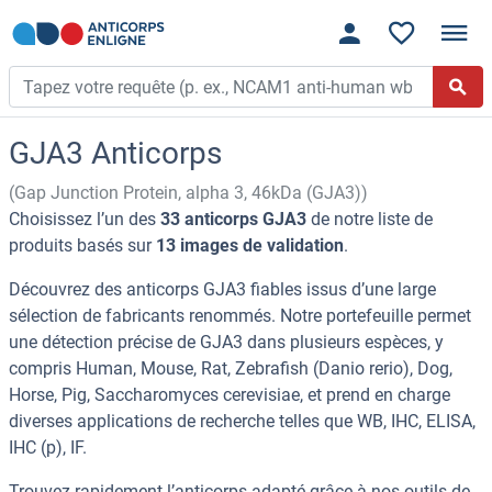
GJA3 Anticorps
(Gap Junction Protein, alpha 3, 46kDa (GJA3))
Choisissez l’un des
33 anticorps GJA3
de notre liste de
produits basés sur
13 images de validation
.
Découvrez des anticorps GJA3 fiables issus d’une large
sélection de fabricants renommés. Notre portefeuille permet
une détection précise de GJA3 dans plusieurs espèces, y
compris Human, Mouse, Rat, Zebrafish (Danio rerio), Dog,
Horse, Pig, Saccharomyces cerevisiae, et prend en charge
diverses applications de recherche telles que WB, IHC, ELISA,
IHC (p), IF.
Trouvez rapidement l’anticorps adapté grâce à nos outils de