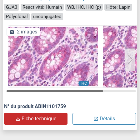
GJA3
Reactivité: Humain
WB, IHC, IHC (p)
Hôte: Lapin
Polyclonal
unconjugated
2 images
IHC
N° du produit ABIN1101759
Fiche technique
Détails