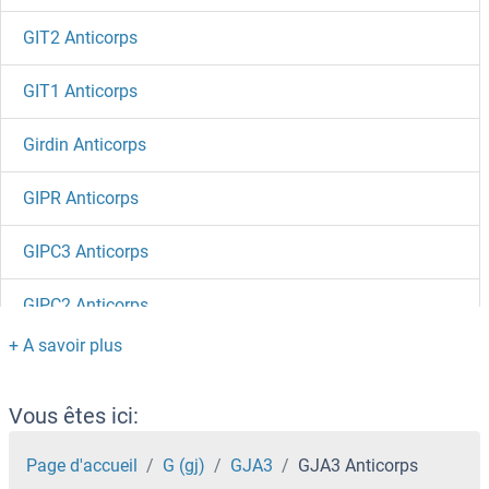
GIT2 Anticorps
GIT1 Anticorps
Girdin Anticorps
GIPR Anticorps
GIPC3 Anticorps
GIPC2 Anticorps
GIPC1 Anticorps
GINS4 Anticorps
Vous êtes ici:
GINS3 Anticorps
Page d'accueil
G (gj)
GJA3
GJA3 Anticorps