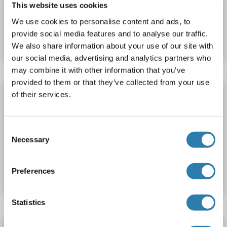
This website uses cookies
N° du produit ABIN1898545
We use cookies to personalise content and ads, to
provide social media features and to analyse our traffic.
Fiche technique
Détails
We also share information about your use of our site with
our social media, advertising and analytics partners who
may combine it with other information that you’ve
provided to them or that they’ve collected from your use
GJA3 anticorps (AA 108-139) (FITC)
of their services.
GJA3
Reactivité: Humain
WB, ELISA, IHC, IHC (p)
Hôte: Lapin
Polyclonal
FITC
Consent
Necessary
Selection
N° du produit ABIN1898544
Preferences
Fiche technique
Détails
Statistics