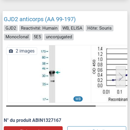
GJD2 anticorps (AA 99-197)
GJD2
Reactivité: Humain
WB, ELISA
Hôte: Souris
Monoclonal
5E5
unconjugated
2 images
WB
N° du produit ABIN1327167