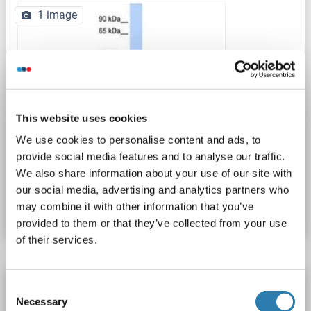
1 image
This website uses cookies
We use cookies to personalise content and ads, to
provide social media features and to analyse our traffic.
We also share information about your use of our site with
N° du produit ABIN6740501
our social media, advertising and analytics partners who
may combine it with other information that you’ve
Fiche technique
Détails
provided to them or that they’ve collected from your use
of their services.
GJD2 anticorps (C-Term)
Consent
Necessary
Selection
GJD2
Reactivité: Humain
WB, IHC (p), EIA
Hôte: Lapin