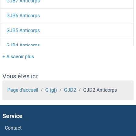
GJB7 Anticorps
GJB6 Anticorps
GJB5 Anticorps
GJB4 Anticorps
GJB2 Anticorps
GJB1 Anticorps
Vous êtes ici:
GJA9 Anticorps
Page d'accueil
G (gj)
GJD2
GJD2 Anticorps
GJA8 Anticorps
Service
GJA4 Anticorps
Contact
GJA3 Anticorps