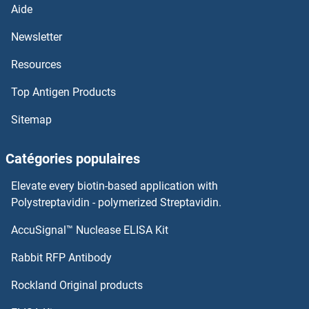
Aide
GJa10 Anticorps
Newsletter
Resources
GIT2 Anticorps
Top Antigen Products
GIT1 Anticorps
Sitemap
Girdin Anticorps
Catégories populaires
GIPR Anticorps
Elevate every biotin-based application with
GIPC3 Anticorps
Polystreptavidin - polymerized Streptavidin.
AccuSignal™ Nuclease ELISA Kit
GIPC2 Anticorps
Rabbit RFP Antibody
GJD4 Anticorps
Rockland Original products
GJE1 Anticorps