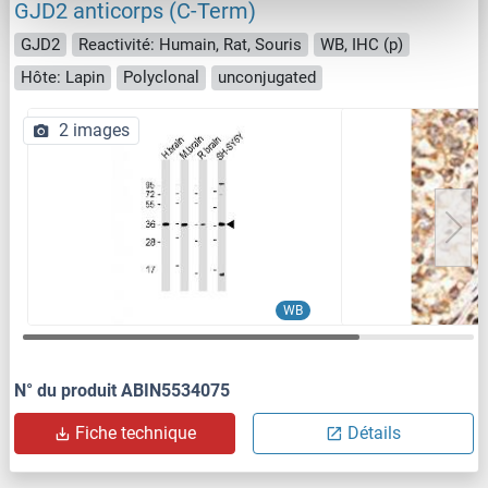
GJD2 anticorps (C-Term)
GJD2
Reactivité: Humain, Rat, Souris
WB, IHC (p)
Hôte: Lapin
Polyclonal
unconjugated
2 images
WB
N° du produit ABIN5534075
Fiche technique
Détails