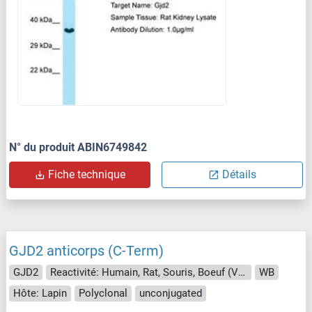
N° du produit ABIN6749842
Fiche technique
Détails
GJD2 anticorps (C-Term)
GJD2
Reactivité: Humain, Rat, Souris, Boeuf (Vache), Chien, Cobaye, Cheval, Lapin, Singe, Porc, Roussette (Chauve-souris), Hamster, Xenopus laevis
WB
Hôte: Lapin
Polyclonal
unconjugated