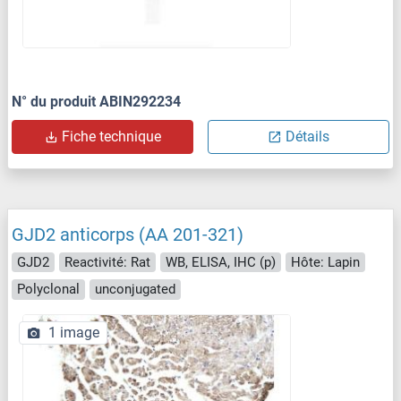
N° du produit ABIN292234
Fiche technique
Détails
GJD2 anticorps (AA 201-321)
GJD2
Reactivité: Rat
WB, ELISA, IHC (p)
Hôte: Lapin
Polyclonal
unconjugated
1 image