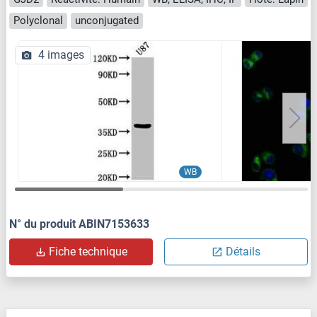
Polyclonal
unconjugated
4 images
WB
N° du produit ABIN7153633
Fiche technique
Détails