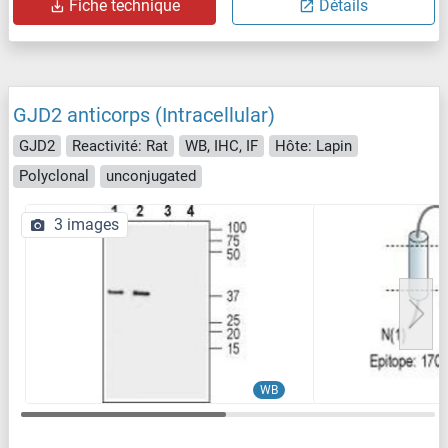
Fiche technique
Détails
GJD2 anticorps (Intracellular)
GJD2
Reactivité: Rat
WB, IHC, IF
Hôte: Lapin
Polyclonal
unconjugated
3 images
WB