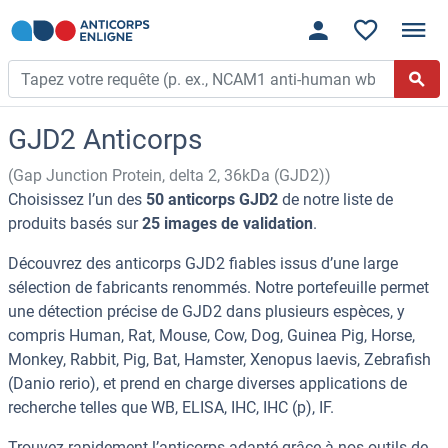
GJD2 Anticorps
(Gap Junction Protein, delta 2, 36kDa (GJD2))
Choisissez l’un des
50 anticorps GJD2
de notre liste de
produits basés sur
25 images de validation
.
Découvrez des anticorps GJD2 fiables issus d’une large
sélection de fabricants renommés. Notre portefeuille permet
une détection précise de GJD2 dans plusieurs espèces, y
compris Human, Rat, Mouse, Cow, Dog, Guinea Pig, Horse,
Monkey, Rabbit, Pig, Bat, Hamster, Xenopus laevis, Zebrafish
(Danio rerio), et prend en charge diverses applications de
recherche telles que WB, ELISA, IHC, IHC (p), IF.
Trouvez rapidement l’anticorps adapté grâce à nos outils de