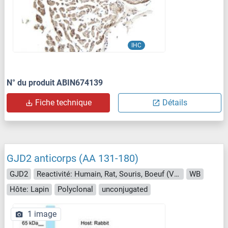
IHC
N° du produit ABIN674139
Fiche technique
Détails
GJD2 anticorps (AA 131-180)
GJD2
Reactivité: Humain, Rat, Souris, Boeuf (Vache), Chien, Cobaye, Cheval, Lapin, Singe, Porc
WB
Hôte: Lapin
Polyclonal
unconjugated
1 image