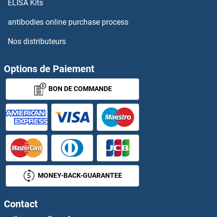
ELISA Kits
GK2 Anticorps
antibodies online purchase process
Nos distributeurs
GK5 Anticorps
GLA Anticorps
Options de Paiement
BON DE COMMANDE
GLB1 Anticorps
GLB1L Anticorps
GLCCI1 Anticorps
GLDC Anticorps
MONEY-BACK-GUARANTEE
GLDN Anticorps
Contact
GLE1 Anticorps