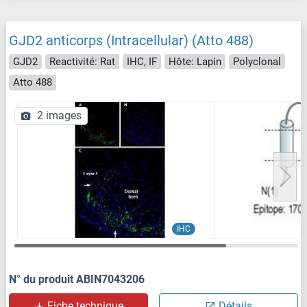
GJD2 anticorps (Intracellular) (Atto 488)
GJD2
Reactivité: Rat
IHC, IF
Hôte: Lapin
Polyclonal
Atto 488
2 images
IHC
N° du produit ABIN7043206
Fiche technique
Détails