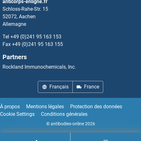
anticorps-enligne.fr
Schloss-Rahe-Str. 15
GLG1 Anticorps
52072, Aachen
Allemagne
GLI1 Anticorps
Tel
+49 (0)241 95 163 153
GLI2 Anticorps
Fax
+49 (0)241 95 163 155
Partners
GLI3 Anticorps
Rockland Immunochemicals, Inc.
GLI4 Anticorps
Français
France
Glicentin-related polypeptide Anticorps
GLIPR1 Anticorps
À propos
Mentions légales
Protection des données
Cookie Settings
Conditions générales
GLIPR1L2 Anticorps
© antibodies-online 2026
GLIPR2 Anticorps