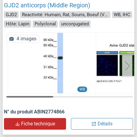
GJD2 anticorps (Middle Region)
GJD2
Reactivité: Humain, Rat, Souris, Boeuf (Vache), Chien, Cobaye, Cheval, Lapin, Poisson zèbre (Danio rerio)
WB, IHC
Hôte: Lapin
Polyclonal
unconjugated
4 images
WB
N° du produit ABIN2774866
Fiche technique
Détails