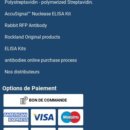
GIT1 Kits ELISA
Polystreptavidin - polymerized Streptavidin.
AccuSignal™ Nuclease ELISA Kit
Girdin Kits ELISA
Rabbit RFP Antibody
GLP1R Kits ELISA
Rockland Original products
GLP2R Kits ELISA
ELISA Kits
GLRa2 Kits ELISA
antibodies online purchase process
Nos distributeurs
GLRX3 Kits ELISA
GLRX5 Kits ELISA
Options de Paiement
BON DE COMMANDE
GLS2 Kits ELISA
GLT25D2 Kits ELISA
GLTP Kits ELISA