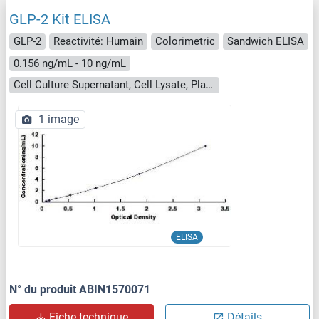
GLP-2 Kit ELISA
GLP-2
Reactivité: Humain
Colorimetric
Sandwich ELISA
0.156 ng/mL - 10 ng/mL
Cell Culture Supernatant, Cell Lysate, Plasma, Serum, Tissue Homogenate
1 image
ELISA
N° du produit ABIN1570071
Fiche technique
Détails