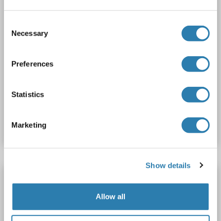
Consent
Necessary
Selection
Preferences
Statistics
N° du produit ABIN5564553
Fiche technique
Détails
Marketing
Show details
GLP-2 Kit ELISA
GLP-2
Reactivité: Rat
Colorimetric
Competition ELISA
Allow all
1 image