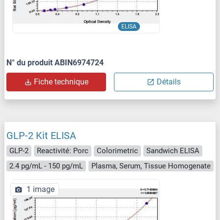
ELISA
N° du produit ABIN6974724
Fiche technique
Détails
GLP-2 Kit ELISA
GLP-2
Reactivité: Porc
Colorimetric
Sandwich ELISA
2.4 pg/mL - 150 pg/mL
Plasma, Serum, Tissue Homogenate
1 image