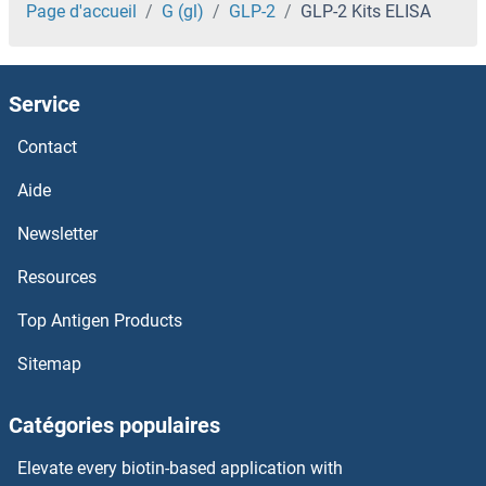
GLDC Kits ELISA
Page d'accueil
G (gl)
GLP-2
GLP-2 Kits ELISA
GLB1 Kits ELISA
Service
GLA Kits ELISA
Contact
GK2 Kits ELISA
Aide
GJB6 Kits ELISA
Newsletter
Resources
GJB2 Kits ELISA
Top Antigen Products
GJB1 Kits ELISA
Sitemap
GJA4 Kits ELISA
Catégories populaires
GIT2 Kits ELISA
Elevate every biotin-based application with