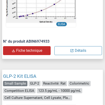
ELISA
N° du produit ABIN6974933
Fiche technique
Détails
GLP-2 Kit ELISA
Small Sample
GLP-2
Reactivité: Rat
Colorimetric
Competition ELISA
123.5 pg/mL - 10000 pg/mL
Cell Culture Supernatant, Cell Lysate, Plasma, Serum, Tissue Homogenate