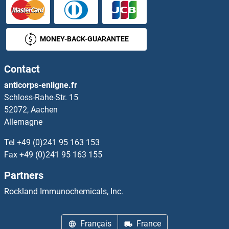
Glucocorticoid Receptor Kits ELISA
MONEY-BACK-GUARANTEE
Glucocorticoid Receptor beta Kits ELISA
Contact
Glucose-6-Phosphate Dehydrogenase Kits ELISA
anticorps-enligne.fr
Schloss-Rahe-Str. 15
Glucose-6-Phosphate Dehydrogenase X-Linked Kits ELISA
52072, Aachen
Allemagne
Glucuronic Acid Epimerase Kits ELISA
Tel
+49 (0)241 95 163 153
Glucuronidase beta Kits ELISA
Fax
+49 (0)241 95 163 155
Partners
GLUT1 Kits ELISA
Rockland Immunochemicals, Inc.
GLUT4 Kits ELISA
Français
France
Glutamate Dehydrogenase 1 Kits ELISA