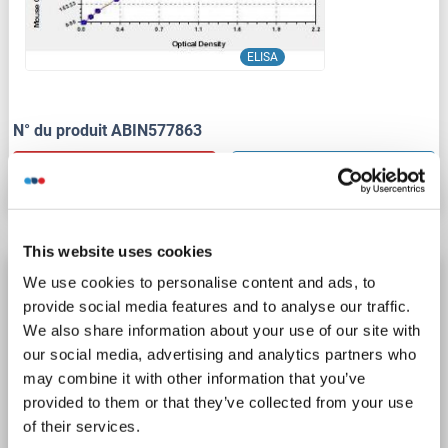
ELISA
N° du produit ABIN577863
Fiche technique
Détails
This website uses cookies
GLP-2 Kit ELISA
We use cookies to personalise content and ads, to
provide social media features and to analyse our traffic.
GLP-2
Reactivité: Humain, Porc, Rat, Singe
Colorimetric
We also share information about your use of our site with
Sandwich ELISA
0.281-72 ng/mL
our social media, advertising and analytics partners who
Cell Culture Cells, Plasma, Serum
may combine it with other information that you’ve
provided to them or that they’ve collected from your use
1 image
of their services.