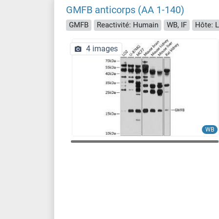
GMFB anticorps (AA 1-140)
GMFB
Reactivité: Humain
WB, IF
Hôte: L
4 images
WB