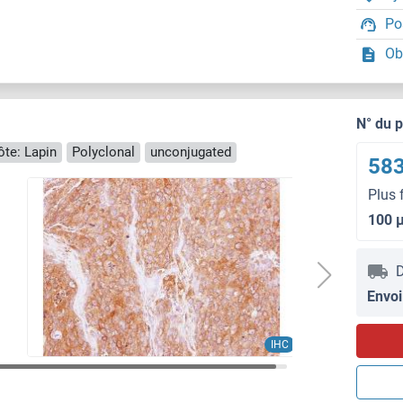
Po
Ob
N° du 
te: Lapin
Polyclonal
unconjugated
583
Plus 
100 
D
Envoi
IHC