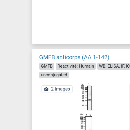
GMFB anticorps (AA 1-142)
GMFB
Reactivité: Humain
WB, ELISA, IF, I
unconjugated
2 images