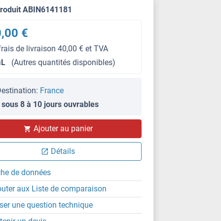
produit ABIN6141181
,00 €
frais de livraison 40,00 € et TVA
μL
(Autres quantités disponibles)
estination:
France
 sous 8 à 10 jours ouvrables
IF
Ajouter au panier
Détails
che de données
outer aux Liste de comparaison
ser une question technique