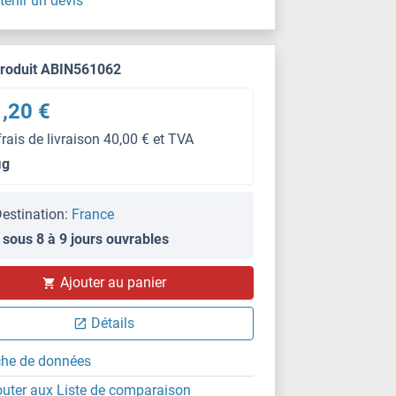
tenir un devis
produit ABIN561062
,20 €
frais de livraison 40,00 € et TVA
μg
estination:
France
 sous 8 à 9 jours ouvrables
WB
Ajouter au panier
Détails
che de données
outer aux Liste de comparaison