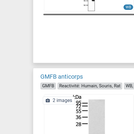
WB
GMFB anticorps
GMFB
Reactivité: Humain, Souris, Rat
WB,
2 images