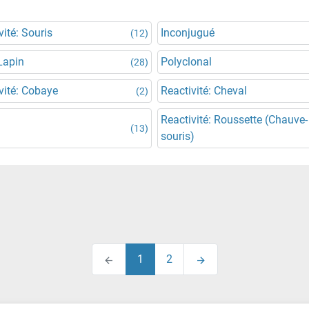
vité: Souris
Inconjugué
(12)
Lapin
Polyclonal
(28)
vité: Cobaye
Reactivité: Cheval
(2)
Reactivité: Roussette (Chauve-
(13)
souris)
1
2