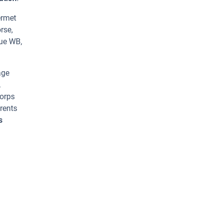
ermet
rse,
que WB,
age
.
corps
rents
s