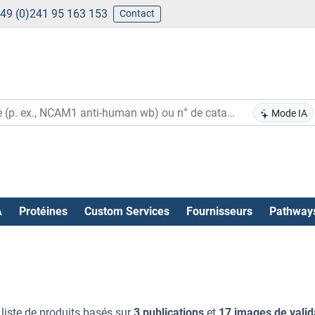
49 (0)241 95 163 153
Contact
Mode IA
A
Protéines
Custom Services
Fournisseurs
Pathway
 liste de produits basés sur
3 publications
et
17 images de valid