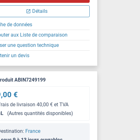
Détails
che de données
outer aux Liste de comparaison
ser une question technique
tenir un devis
produit ABIN7249199
,00 €
frais de livraison 40,00 € et TVA
μL
(Autres quantités disponibles)
estination:
France
 sous 9 à 13 jours ouvrables