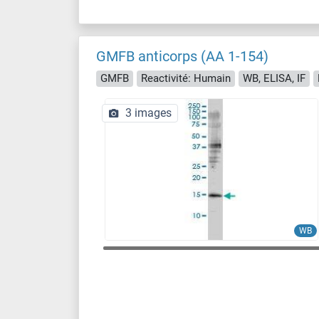
GMFB anticorps (AA 1-154)
GMFB
Reactivité: Humain
WB, ELISA, IF
3 images
WB