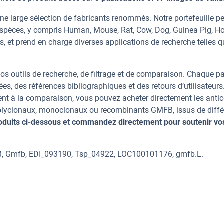
e large sélection de fabricants renommés. Notre portefeuille p
spèces, y compris Human, Mouse, Rat, Cow, Dog, Guinea Pig, Ho
s, et prend en charge diverses applications de recherche telles 
os outils de recherche, de filtrage et de comparaison. Chaque p
ées, des références bibliographiques et des retours d’utilisateurs
nt à la comparaison, vous pouvez acheter directement les anti
 polyclonaux, monoclonaux ou recombinants GMFB, issus de diffé
oduits ci-dessous et commandez directement pour soutenir vo
B, Gmfb, EDI_093190, Tsp_04922, LOC100101176, gmfb.L.