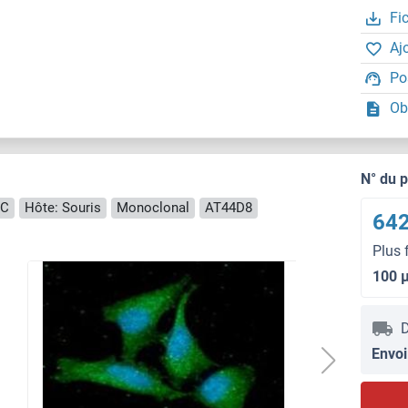
Fi
Aj
Po
Ob
N° du 
CC
Hôte: Souris
Monoclonal
AT44D8
642
Plus 
100 
D
Envoi