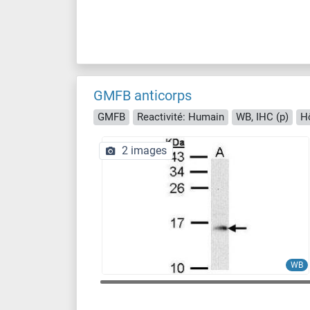
GMFB anticorps
GMFB
Reactivité: Humain
WB, IHC (p)
Hô
2 images
WB