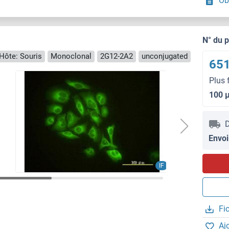
Ob
N° du 
Hôte: Souris
Monoclonal
2G12-2A2
unconjugated
651
Plus 
100 
D
Envoi
IF
Fi
Aj