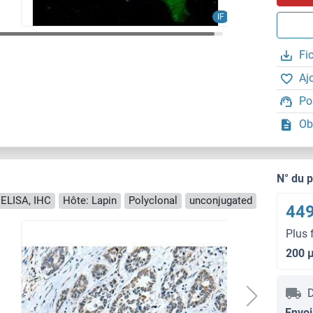
IF
Fi
Aj
Po
Ob
N° du 
 ELISA, IHC
Hôte: Lapin
Polyclonal
unconjugated
449
Plus 
200 
D
Envoi