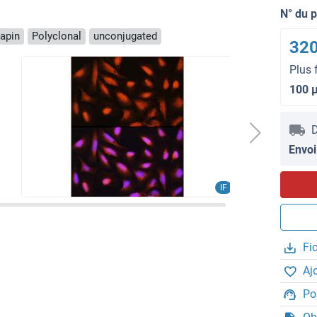
N° du 
apin
Polyclonal
unconjugated
320
Plus 
100 
D
Envoi
IF
Fi
Aj
Po