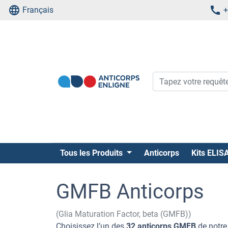
Français
+
Tous les Produits
Anticorps
Kits ELIS
GMFB Anticorps
(Glia Maturation Factor, beta (GMFB))
Choisissez l’un des
32 anticorps GMFB
de notre