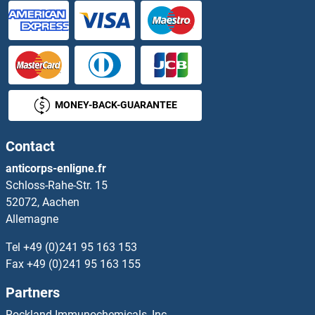
GPC4 Anticorps
GPC5 Anticorps
GPD1L Anticorps
MONEY-BACK-GUARANTEE
GPD2 Anticorps
Contact
GPER Anticorps
anticorps-enligne.fr
Schloss-Rahe-Str. 15
GPHa2 Anticorps
52072, Aachen
Allemagne
GPHB5 Anticorps
Tel
+49 (0)241 95 163 153
GPI Anticorps
Fax
+49 (0)241 95 163 155
Partners
GPIHBP1 Anticorps
Rockland Immunochemicals, Inc.