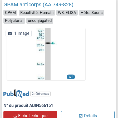
GPAM anticorps (AA 749-828)
GPAM
Reactivité: Humain
WB, ELISA
Hôte: Souris
Polyclonal
unconjugated
1 image
WB
2 références
N° du produit ABIN566151
Fiche technique
Détails