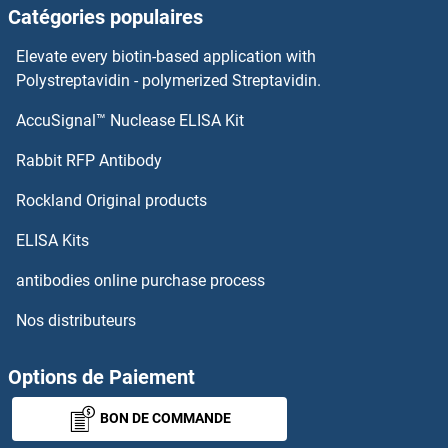
Catégories populaires
GOLPH3 Anticorps
Elevate every biotin-based application with
GOLM1 Anticorps
Polystreptavidin - polymerized Streptavidin.
AccuSignal™ Nuclease ELISA Kit
Golgin B1 Anticorps
Rabbit RFP Antibody
GPAT2 Anticorps
Rockland Original products
GPATCH4 Anticorps
ELISA Kits
GPBAR1 Anticorps
antibodies online purchase process
Nos distributeurs
GPBP1L1 Anticorps
GPC1 Anticorps
Options de Paiement
BON DE COMMANDE
GPC2 Anticorps