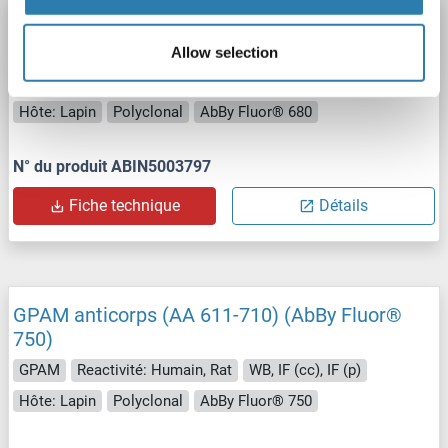
GPAM anticorps (AA 611-710) (AbBy Fluor®
680)
Allow selection
GPAM
Reactivité: Humain, Rat
WB, IF (cc), IF (p)
Hôte: Lapin
Polyclonal
AbBy Fluor® 680
N° du produit ABIN5003797
Fiche technique
Détails
GPAM anticorps (AA 611-710) (AbBy Fluor®
750)
GPAM
Reactivité: Humain, Rat
WB, IF (cc), IF (p)
Hôte: Lapin
Polyclonal
AbBy Fluor® 750