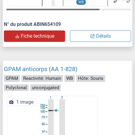
WB
N° du produit ABIN654109
Fiche technique
Détails
GPAM anticorps (AA 1-828)
GPAM
Reactivité: Humain
WB
Hôte: Souris
Polyclonal
unconjugated
1 image