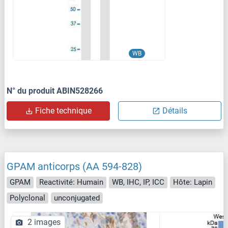
WB
N° du produit ABIN528266
Fiche technique
Détails
GPAM anticorps (AA 594-828)
GPAM
Reactivité: Humain
WB, IHC, IP, ICC
Hôte: Lapin
Polyclonal
unconjugated
2 images