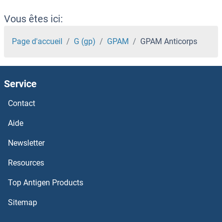
GOT1 Anticorps
Vous êtes ici:
GOSR2 Anticorps
Page d'accueil
G (gp)
GPAM
GPAM Anticorps
GORASP2 Anticorps
Service
GORASP1 Anticorps
Contact
GORAB Anticorps
Aide
GOPC Anticorps
Newsletter
Resources
Goosecoid Homeobox Anticorps
Top Antigen Products
GOLT1B Anticorps
Sitemap
GOLT1A Anticorps