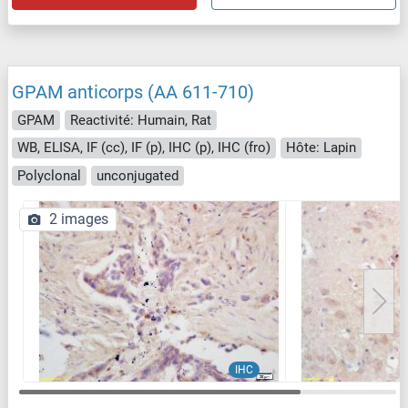
GPAM anticorps (AA 611-710)
GPAM
Reactivité: Humain, Rat
WB, ELISA, IF (cc), IF (p), IHC (p), IHC (fro)
Hôte: Lapin
Polyclonal
unconjugated
2 images
IHC