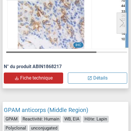
IHC
N° du produit ABIN1868217
Fiche technique
Détails
GPAM anticorps (Middle Region)
GPAM
Reactivité: Humain
WB, EIA
Hôte: Lapin
Polyclonal
unconjugated