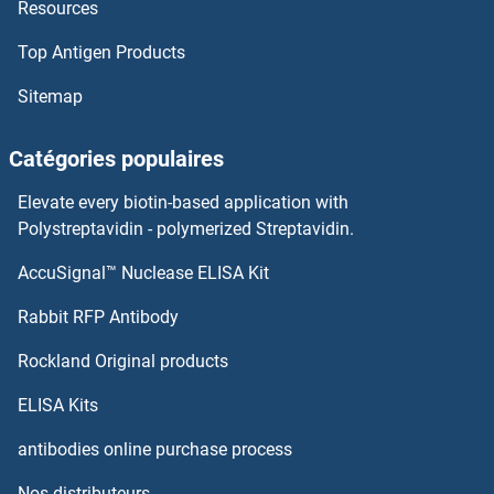
Resources
GP120 Anticorps
Top Antigen Products
Gp120 Anticorps
Sitemap
GP111 Anticorps
Catégories populaires
GOT1 Anticorps
Elevate every biotin-based application with
GOSR2 Anticorps
Polystreptavidin - polymerized Streptavidin.
AccuSignal™ Nuclease ELISA Kit
GORASP2 Anticorps
Rabbit RFP Antibody
GPD2 Anticorps
Rockland Original products
GPER Anticorps
ELISA Kits
GPHa2 Anticorps
antibodies online purchase process
Nos distributeurs