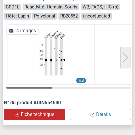
GPD1L
Reactivité: Humain, Souris
WB, FACS, IHC (p)
Hôte: Lapin
Polyclonal
RB28552
unconjugated
4 images
WB
N° du produit ABIN654680
Fiche technique
Détails