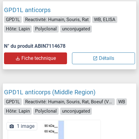
GPD1L anticorps
GPD1L
Reactivité: Humain, Souris, Rat
WB, ELISA
Hôte: Lapin
Polyclonal
unconjugated
N° du produit ABIN7114678
Fiche technique
Détails
GPD1L anticorps (Middle Region)
GPD1L
Reactivité: Humain, Souris, Rat, Boeuf (Vache), Chien, Cobaye, Cheval, Lapin, Poisson zèbre (Danio rerio)
WB
Hôte: Lapin
Polyclonal
unconjugated
1 image