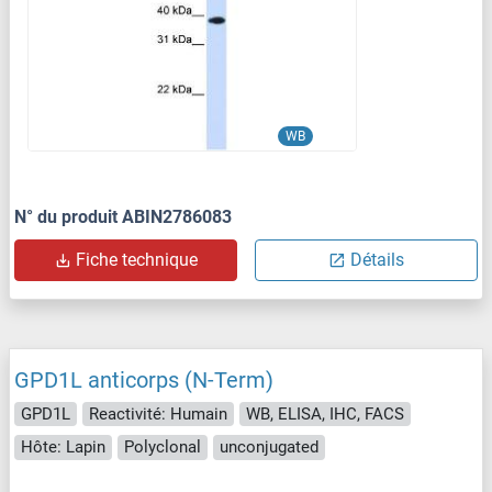
WB
N° du produit ABIN2786083
Fiche technique
Détails
GPD1L anticorps (N-Term)
GPD1L
Reactivité: Humain
WB, ELISA, IHC, FACS
Hôte: Lapin
Polyclonal
unconjugated