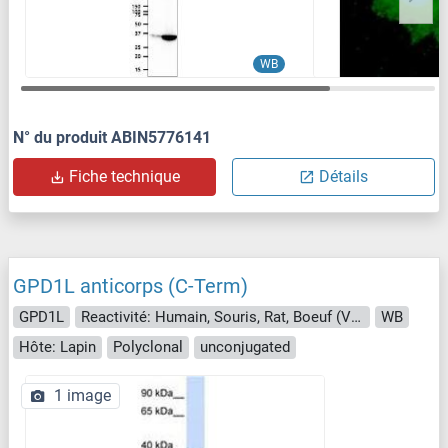
WB
N° du produit ABIN5776141
Fiche technique
Détails
GPD1L anticorps (C-Term)
GPD1L
Reactivité: Humain, Souris, Rat, Boeuf (Vache), Chien, Cobaye, Cheval, Lapin, Poulet, Singe, Xenopus laevis
WB
Hôte: Lapin
Polyclonal
unconjugated
1 image