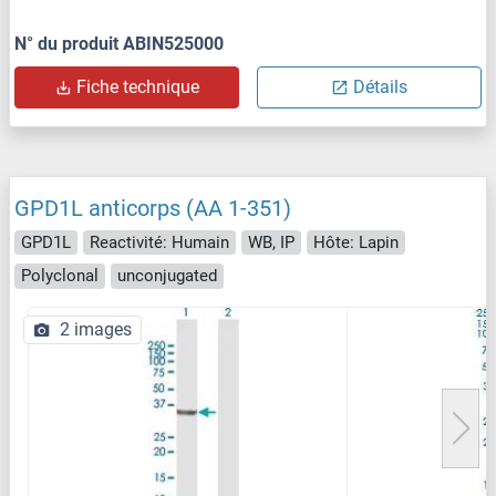
N° du produit ABIN525000
Fiche technique
Détails
GPD1L anticorps (AA 1-351)
GPD1L
Reactivité: Humain
WB, IP
Hôte: Lapin
Polyclonal
unconjugated
2 images