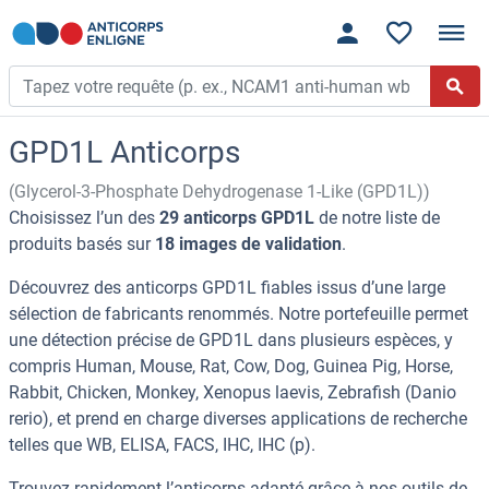
GPD1L Anticorps
(Glycerol-3-Phosphate Dehydrogenase 1-Like (GPD1L))
Choisissez l’un des
29 anticorps GPD1L
de notre liste de
produits basés sur
18 images de validation
.
Découvrez des anticorps GPD1L fiables issus d’une large
sélection de fabricants renommés. Notre portefeuille permet
une détection précise de GPD1L dans plusieurs espèces, y
compris Human, Mouse, Rat, Cow, Dog, Guinea Pig, Horse,
Rabbit, Chicken, Monkey, Xenopus laevis, Zebrafish (Danio
rerio), et prend en charge diverses applications de recherche
telles que WB, ELISA, FACS, IHC, IHC (p).
Trouvez rapidement l’anticorps adapté grâce à nos outils de