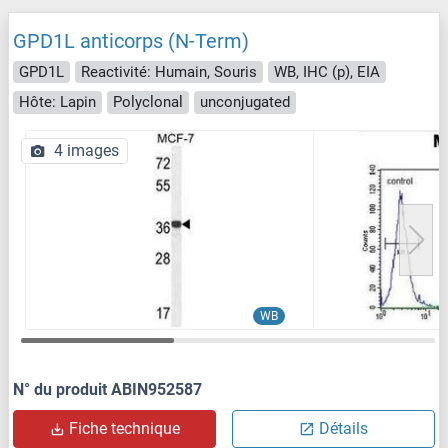
GPD1L anticorps (N-Term)
GPD1L
Reactivité: Humain, Souris
WB, IHC (p), EIA
Hôte: Lapin
Polyclonal
unconjugated
4 images
WB
N° du produit ABIN952587
Fiche technique
Détails