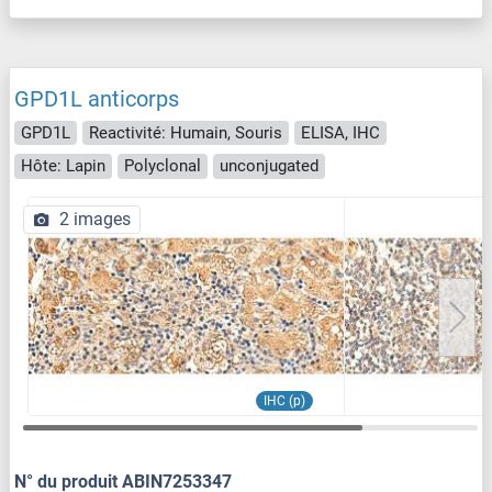
GPD1L anticorps
GPD1L
Reactivité: Humain, Souris
ELISA, IHC
Hôte: Lapin
Polyclonal
unconjugated
2 images
IHC (p)
N° du produit ABIN7253347