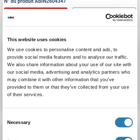
N° du produit ABIN2604347
Fiche technique
Détails
This website uses cookies
GPD1L anticorps (AA 44-73)
We use cookies to personalise content and ads, to
provide social media features and to analyse our traffic.
GPD1L
Reactivité: Humain, Souris
WB, ELISA, IHC, FACS
We also share information about your use of our site with
Hôte: Lapin
Polyclonal
unconjugated
our social media, advertising and analytics partners who
may combine it with other information that you’ve
N° du produit ABIN2604350
provided to them or that they’ve collected from your use
of their services.
Fiche technique
Détails
Consent
Necessary
Selection
GPD1L anticorps (AA 44-73)
GPD1L
Reactivité: Humain, Souris
WB, IHC, FACS, IHC (p)