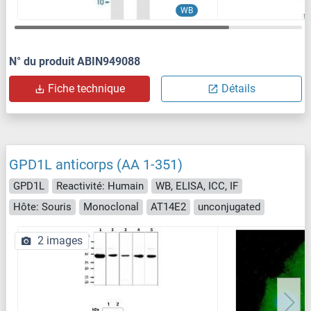
WB
N° du produit ABIN949088
Fiche technique
Détails
GPD1L anticorps (AA 1-351)
GPD1L
Reactivité: Humain
WB, ELISA, ICC, IF
Hôte: Souris
Monoclonal
AT14E2
unconjugated
2 images