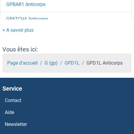
GPBAR1 Anticorps
GPATCH4 Anticorps
GPAT2 Anticorps
GPAM Anticorps
Vous êtes ici:
GPAA1 Anticorps
Page d'accueil
G (gp)
GPD1L
GPD1L Anticorps
GPA33 Anticorps
Service
GP6 Anticorps
Contact
GP5 Anticorps
Aide
GP1BB Anticorps
Newsletter