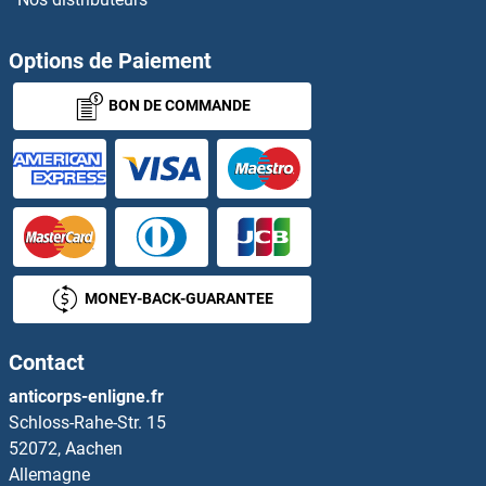
GPHB5 Anticorps
GPI Anticorps
Options de Paiement
BON DE COMMANDE
GPIHBP1 Anticorps
GPIIb/IIIa Anticorps
GPKOW Anticorps
GPN1 Anticorps
MONEY-BACK-GUARANTEE
GPN2 Anticorps
Contact
GPN3 Anticorps
anticorps-enligne.fr
Schloss-Rahe-Str. 15
GPR101 Anticorps
52072, Aachen
Allemagne
GPR109B Anticorps