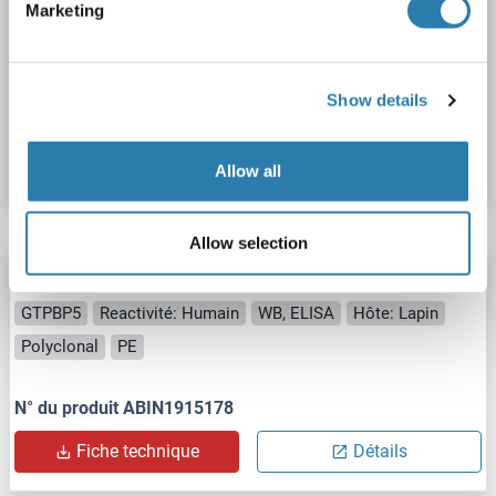
Marketing
GTPBP5
Reactivité: Humain
WB, ELISA
Hôte: Lapin
Polyclonal
Biotin
Show details
N° du produit ABIN1915176
Fiche technique
Détails
Allow all
Allow selection
GTPBP5 anticorps (AA 78-104) (PE)
GTPBP5
Reactivité: Humain
WB, ELISA
Hôte: Lapin
Polyclonal
PE
N° du produit ABIN1915178
Fiche technique
Détails