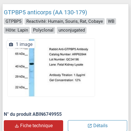
GTPBP5 anticorps (AA 130-179)
GTPBP5
Reactivité: Humain, Souris, Rat, Cobaye
WB
Hôte: Lapin
Polyclonal
unconjugated
1 image
N° du produit ABIN6749955
Fiche technique
Détails