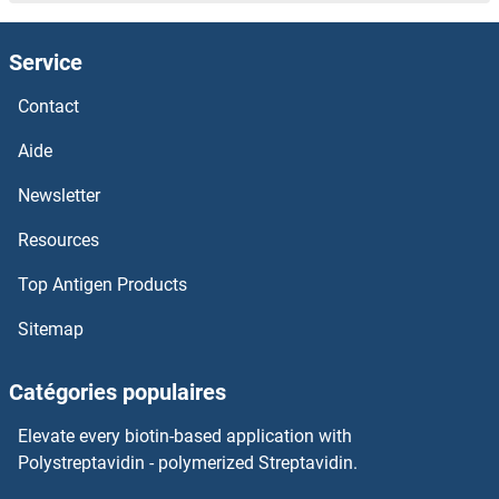
GTF3C3 Anticorps
Service
GTF3C2 Anticorps
Contact
GTF3A Anticorps
Aide
Newsletter
GTF2IRD2B Anticorps
Resources
GTF2IRD2 Anticorps
Top Antigen Products
GTF2IRD1 Anticorps
Sitemap
GTF2I Anticorps
Catégories populaires
GTF2H5 Anticorps
Elevate every biotin-based application with
Polystreptavidin - polymerized Streptavidin.
GTF2H4 Anticorps