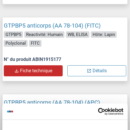
GTPBP5 anticorps (AA 78-104) (FITC)
GTPBP5
Reactivité: Humain
WB, ELISA
Hôte: Lapin
Polyclonal
FITC
N° du produit ABIN1915177
Fiche technique
Détails
GTPBP5 anticorps (AA 78-104) (APC)
GTPBP5
Reactivité: Humain
WB, ELISA
Hôte: Lapin
Polyclonal
APC