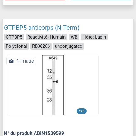
GTPBP5 anticorps (N-Term)
GTPBP5
Reactivité: Humain
WB
Hôte: Lapin
Polyclonal
RB38266
unconjugated
1 image
WB
N° du produit ABIN1539599