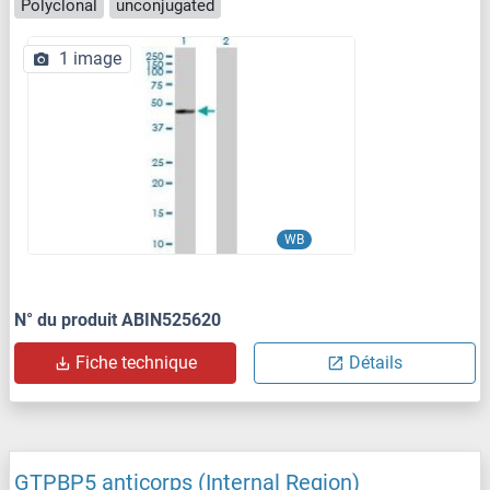
Polyclonal
unconjugated
1 image
WB
N° du produit ABIN525620
Fiche technique
Détails
GTPBP5 anticorps (Internal Region)