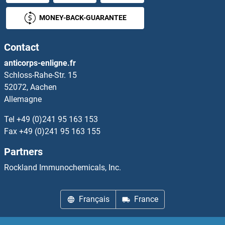
GUCA1B Anticorps
MONEY-BACK-GUARANTEE
GUCA1C Anticorps
Contact
GUCA2A Anticorps
anticorps-enligne.fr
Schloss-Rahe-Str. 15
GUCA2B Anticorps
52072, Aachen
Allemagne
GUCY1A1 Anticorps
Tel
+49 (0)241 95 163 153
GUCY1A2 Anticorps
Fax
+49 (0)241 95 163 155
Partners
GUCY1B2 Anticorps
Rockland Immunochemicals, Inc.
GUCY1B3 Anticorps
Français
France
GUCY2C Anticorps