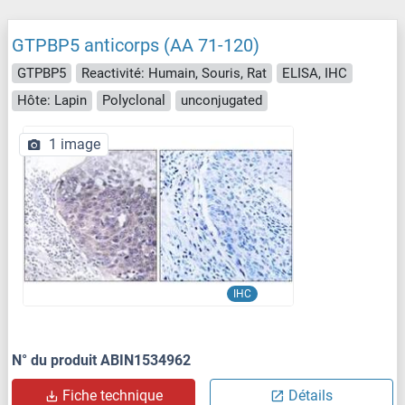
GTPBP5 anticorps (AA 71-120)
GTPBP5
Reactivité: Humain, Souris, Rat
ELISA, IHC
Hôte: Lapin
Polyclonal
unconjugated
1 image
IHC
N° du produit ABIN1534962
Fiche technique
Détails