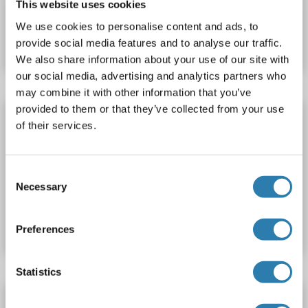
This website uses cookies
N° du produit ABIN1915175
We use cookies to personalise content and ads, to
Fiche technique
Détails
provide social media features and to analyse our traffic.
We also share information about your use of our site with
our social media, advertising and analytics partners who
may combine it with other information that you’ve
provided to them or that they’ve collected from your use
GTPBP5 anticorps (AA 78-104) (HRP)
of their services.
GTPBP5
Reactivité: Humain
WB, ELISA
Hôte: Lapin
Polyclonal
HRP
Consent
Necessary
Selection
N° du produit ABIN1915179
Fiche technique
Détails
Preferences
Statistics
GTPBP5 anticorps (AA 78-104) (Biotin)