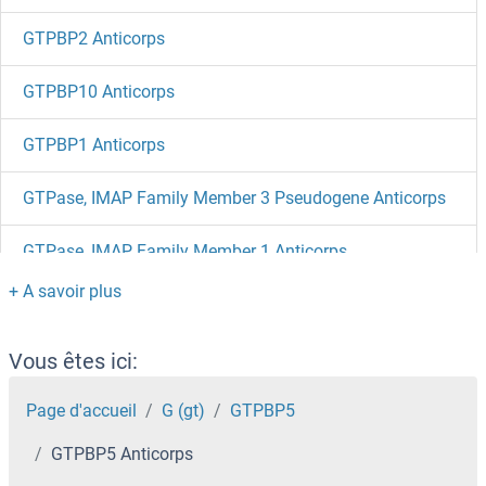
GTPBP2 Anticorps
GTPBP10 Anticorps
GTPBP1 Anticorps
GTPase, IMAP Family Member 3 Pseudogene Anticorps
GTPase, IMAP Family Member 1 Anticorps
GTPase NRas Anticorps
GTF3C6 Anticorps
Vous êtes ici:
GTF3C5 Anticorps
Page d'accueil
G (gt)
GTPBP5
GTPBP5 Anticorps
GTF3C4 Anticorps