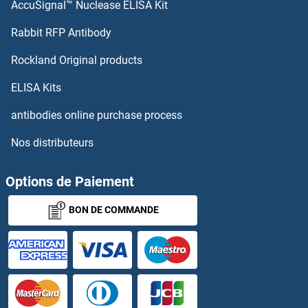
AccuSignal™ Nuclease ELISA Kit
GTPBP6 Anticorps
Rabbit RFP Antibody
GTPBP8 Anticorps
Rockland Original products
GTR2 Anticorps
ELISA Kits
antibodies online purchase process
GTSE1 Anticorps
Nos distributeurs
GTSF1 Anticorps
Options de Paiement
Guanidinoacetate N-Methyltransferase Anticorps
BON DE COMMANDE
Guanine Nucleotide Binding Protein (G Protein), alpha Inhibiting Activity Polypeptide 2 Anticorps
Guanine Nucleotide Binding Protein (G Protein), beta Polypeptide 1 Anticorps
Guanylate Kinase 1 Anticorps