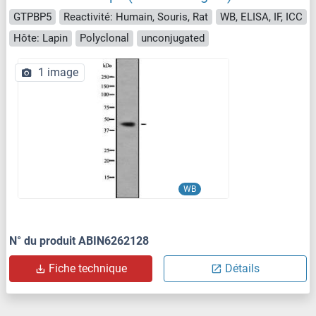
GTPBP5
Reactivité: Humain, Souris, Rat
WB, ELISA, IF, ICC
Hôte: Lapin
Polyclonal
unconjugated
1 image
WB
N° du produit ABIN6262128
Fiche technique
Détails