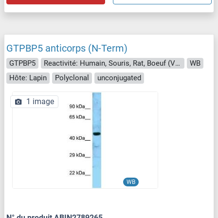
GTPBP5 anticorps (N-Term)
GTPBP5
Reactivité: Humain, Souris, Rat, Boeuf (Vache), Cobaye, Cheval, Lapin, Poisson zèbre (Danio rerio)
WB
Hôte: Lapin
Polyclonal
unconjugated
1 image
WB
N° du produit ABIN2789265