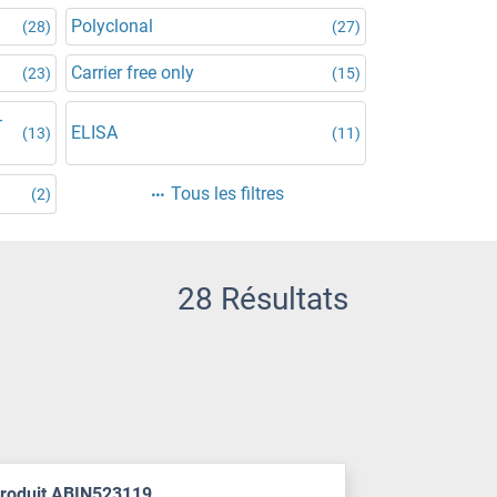
Polyclonal
(28)
(27)
Carrier free only
(23)
(15)
-
ELISA
(13)
(11)
Tous les filtres
(2)
28 Résultats
produit ABIN523119