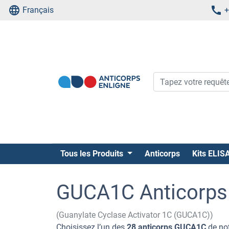
Français
+
Tous les Produits
Anticorps
Kits ELIS
GUCA1C Anticorps
(Guanylate Cyclase Activator 1C (GUCA1C))
Choisissez l’un des
28 anticorps GUCA1C
de not