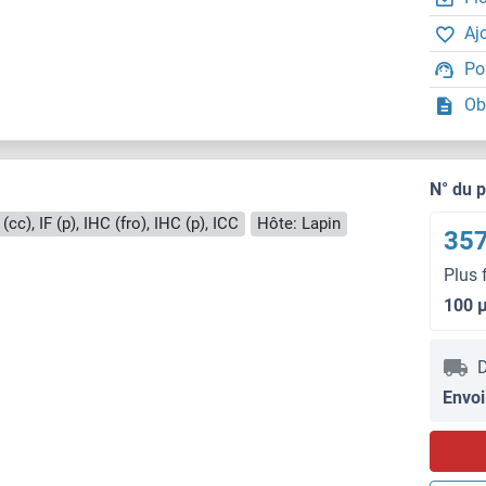
Aj
Po
Ob
N° du 
(cc), IF (p), IHC (fro), IHC (p), ICC
Hôte: Lapin
357
Plus 
100 
D
Envoi