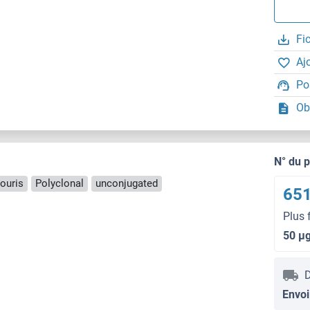
Fi
Aj
Po
Ob
N° du 
ouris
Polyclonal
unconjugated
651
Plus 
50 μ
D
Envoi