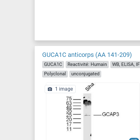
GUCA1C anticorps (AA 141-209)
GUCA1C
Reactivité: Humain
WB, ELISA, IF 
Polyclonal
unconjugated
1 image