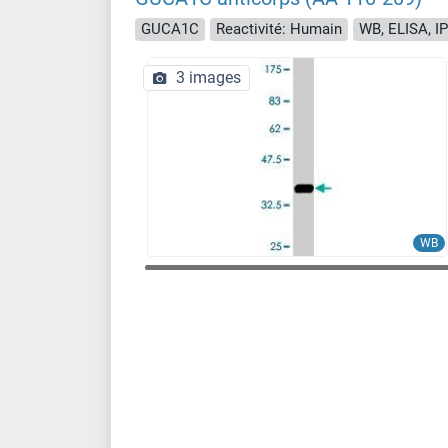
GUCA1C
Reactivité: Humain
WB, ELISA, IP
3 images
WB