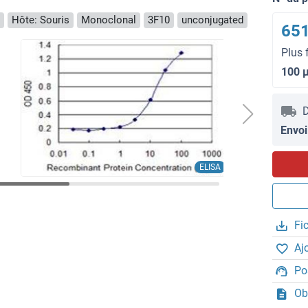
Hôte: Souris
Monoclonal
3F10
unconjugated
651
Plus 
100 
D
Envoi
ELISA
Fi
Aj
Po
Ob