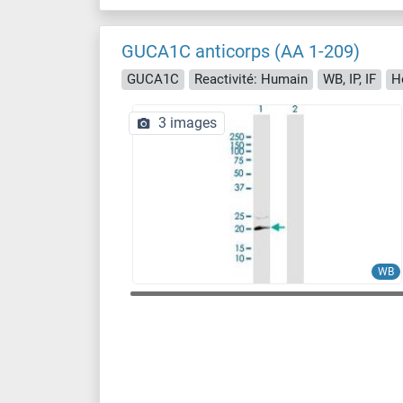
GUCA1C anticorps (AA 1-209)
GUCA1C
Reactivité: Humain
WB, IP, IF
H
3 images
WB