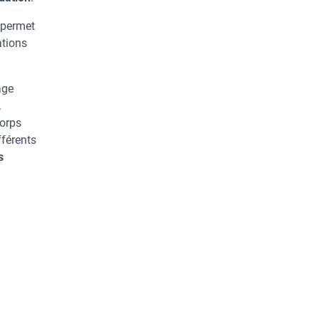
 permet
ations
age
.
corps
fférents
s