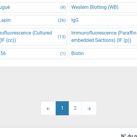
jugué
Western Blotting (WB)
(9)
Lapin
IgG
(26)
ofluorescence (Cultured
Immunofluorescence (Paraffin
(13)
(IF (cc))
embedded Sections) (IF (p))
656
Biotin
(1)
1
2
N° du 