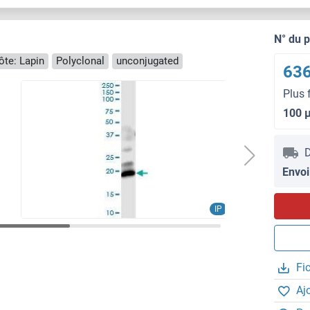
N° du 
ôte: Lapin
Polyclonal
unconjugated
636
Plus 
100 
D
Envoi
IP
Fi
Aj