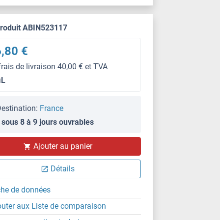
produit ABIN523117
,80 €
frais de livraison 40,00 € et TVA
μL
estination:
France
 sous 8 à 9 jours ouvrables
IF
Ajouter au panier
Détails
che de données
outer aux Liste de comparaison