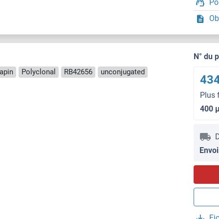
Po
Ob
N° du 
apin
Polyclonal
RB42656
unconjugated
434
Plus 
400 
D
Envoi
Fi