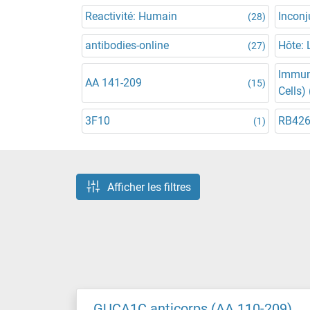
Reactivité: Humain
Incon
(28)
antibodies-online
Hôte: 
(27)
Immun
AA 141-209
(15)
Cells) 
3F10
RB42
(1)
Afficher les filtres
GUCA1C anticorps (AA 110-209)