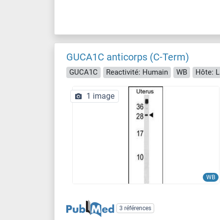
GUCA1C anticorps (C-Term)
GUCA1C
Reactivité: Humain
WB
Hôte: L
1 image
WB
3 références