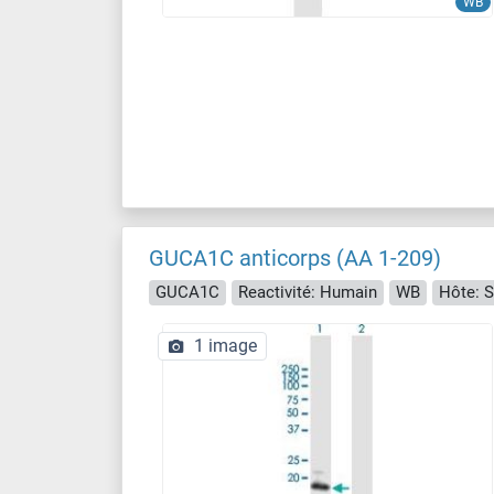
WB
GUCA1C anticorps (AA 1-209)
GUCA1C
Reactivité: Humain
WB
Hôte: S
1 image