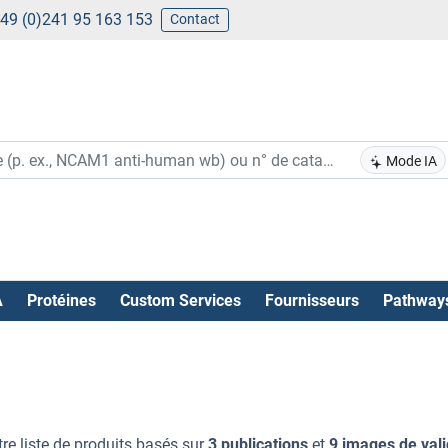
49 (0)241 95 163 153
Contact
Mode IA
A
Protéines
Custom Services
Fournisseurs
Pathway
re liste de produits basés sur
3 publications
et
9 images de vali