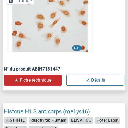
1 image
ICC
N° du produit ABIN7181447
Fiche technique
Détails
Histone H1.3 anticorps (meLys16)
HIST1H1D
Reactivité: Humain
ELISA, ICC
Hôte: Lapin