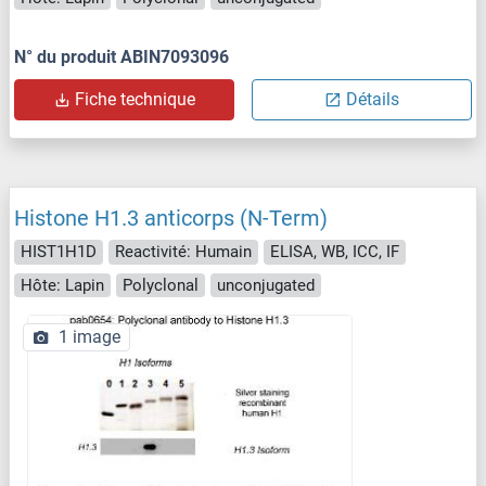
N° du produit ABIN7093096
Fiche technique
Détails
Histone H1.3 anticorps (N-Term)
HIST1H1D
Reactivité: Humain
ELISA, WB, ICC, IF
Hôte: Lapin
Polyclonal
unconjugated
1 image