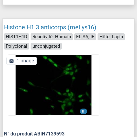
Histone H1.3 anticorps (meLys16)
HIST1H1D
Reactivité: Humain
ELISA, IF
Hôte: Lapin
Polyclonal
unconjugated
1 image
IF
N° du produit ABIN7139593