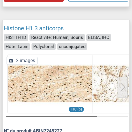
Histone H1.3 anticorps
HIST1H1D
Reactivité: Humain, Souris
ELISA, IHC
Hôte: Lapin
Polyclonal
unconjugated
2 images
IHC (p)
N° du produit ABIN7245227