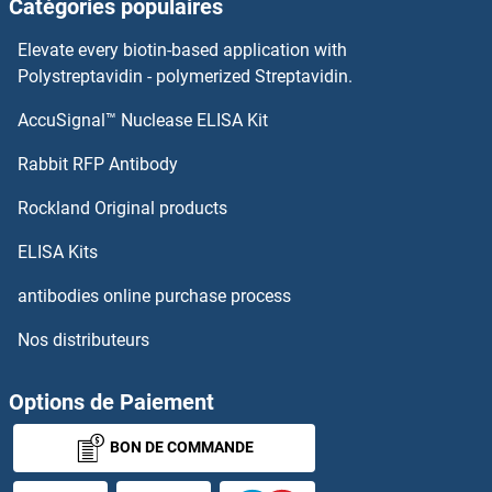
Catégories populaires
HIST2H2AA3 Anticorps
Elevate every biotin-based application with
Polystreptavidin - polymerized Streptavidin.
HIST1H4H Anticorps
AccuSignal™ Nuclease ELISA Kit
Histone H1.5 Anticorps
Rabbit RFP Antibody
Histone H2A Anticorps
Rockland Original products
Histone H2A type 1-J Anticorps
ELISA Kits
antibodies online purchase process
Histone H2A Variant Anticorps
Nos distributeurs
Histone H2A Variant H2A.Z, Pht1 Anticorps
Options de Paiement
Histone H2B Anticorps
BON DE COMMANDE
Histone H2B Type 1-C/E/F/G/I Anticorps