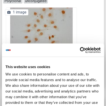
Polyclonal
unconjugated
1 image
ICC
This website uses cookies
N° du produit ABIN7181444
We use cookies to personalise content and ads, to
Fiche technique
Détails
provide social media features and to analyse our traffic.
We also share information about your use of our site with
our social media, advertising and analytics partners who
may combine it with other information that you’ve
provided to them or that they’ve collected from your use
Histone H1.3 anticorps (fLys140)