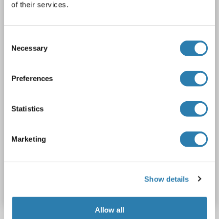
of their services.
HIST1H1D
Reactivité: Humain
ELISA, ICC
Hôte: Lapin
Polyclonal
unconjugated
Consent
Necessary
1 image
Selection
Preferences
Statistics
ICC
Marketing
N° du produit ABIN7181445
Show details
Fiche technique
Détails
Allow all