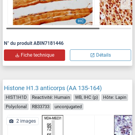
IHC
N° du produit ABIN7181446
Fiche technique
Détails
Histone H1.3 anticorps (AA 135-164)
HIST1H1D
Reactivité: Humain
WB, IHC (p)
Hôte: Lapin
Polyclonal
RB33733
unconjugated
2 images