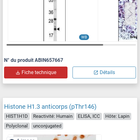
WB
N° du produit ABIN657667
Fiche technique
Détails
Histone H1.3 anticorps (pThr146)
HIST1H1D
Reactivité: Humain
ELISA, ICC
Hôte: Lapin
Polyclonal
unconjugated