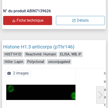
N° du produit ABIN7139626
Fiche technique
Détails
Histone H1.3 anticorps (pThr146)
HIST1H1D
Reactivité: Humain
ELISA, WB, IF
Hôte: Lapin
Polyclonal
unconjugated
2 images