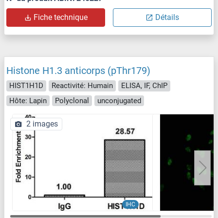
Fiche technique
Détails
Histone H1.3 anticorps (pThr179)
HIST1H1D
Reactivité: Humain
ELISA, IF, ChIP
Hôte: Lapin
Polyclonal
unconjugated
2 images
IHC