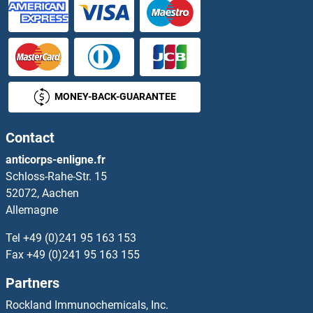
Histone H3 Anticorps
Histone H3.1 Anticorps
Histone H3.1 Anticorps
MONEY-BACK-GUARANTEE
Histone H3.3C Anticorps
Contact
Histone H4 Anticorps
anticorps-enligne.fr
Schloss-Rahe-Str. 15
Histone superfamily protein Anticorps
52072, Aachen
Allemagne
HIV-1 p24 Anticorps
Tel
+49 (0)241 95 163 153
HIV-1 Tat Anticorps
Fax
+49 (0)241 95 163 155
Partners
HIV-1 Tat Interactive Protein 2, 30kDa Anticorps
Rockland Immunochemicals, Inc.