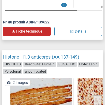
IF
N° du produit ABIN7139622
Fiche technique
Détails
Histone H1.3 anticorps (AA 137-149)
HIST1H1D
Reactivité: Humain
ELISA, IHC
Hôte: Lapin
Polyclonal
unconjugated
2 images