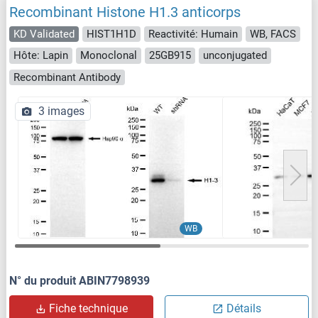
Recombinant Histone H1.3 anticorps
KD Validated
HIST1H1D
Reactivité: Humain
WB, FACS
Hôte: Lapin
Monoclonal
25GB915
unconjugated
Recombinant Antibody
3 images
WB
N° du produit ABIN7798939
Fiche technique
Détails