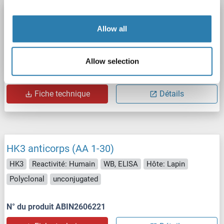
HK3 anticorps (N-Term)
Allow all
HK3
Reactivité: Humain
ELISA, IHC
Hôte: Lapin
Polyclonal
unconjugated
Allow selection
N° du produit ABIN2606219
Fiche technique
Détails
HK3 anticorps (AA 1-30)
HK3
Reactivité: Humain
WB, ELISA
Hôte: Lapin
Polyclonal
unconjugated
N° du produit ABIN2606221