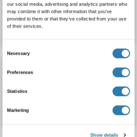
Polyclonal
unconjugated
our social media, advertising and analytics partners who
may combine it with other information that you’ve
provided to them or that they’ve collected from your use
N° du produit ABIN2606220
of their services.
Fiche technique
Détails
Consent
Necessary
Selection
HK3 anticorps (N-Term)
Preferences
HK3
Reactivité: Souris
WB, ELISA
Hôte: Lapin
Polyclonal
unconjugated
Statistics
N° du produit ABIN595705
Marketing
Fiche technique
Détails
Show details