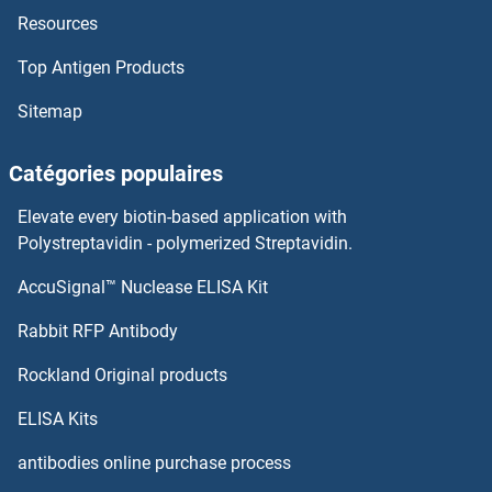
Resources
Histone H2A Variant H2A.Z, Pht1 Anticorps
Top Antigen Products
Histone H2A Variant Anticorps
Sitemap
Histone H2A type 1-J Anticorps
Catégories populaires
Histone H2A Anticorps
Elevate every biotin-based application with
Histone H1.5 Anticorps
Polystreptavidin - polymerized Streptavidin.
AccuSignal™ Nuclease ELISA Kit
Histone H1.3 Anticorps
Rabbit RFP Antibody
HKDC1 Anticorps
Rockland Original products
HKR1 Anticorps
ELISA Kits
HLA B7 Anticorps
antibodies online purchase process