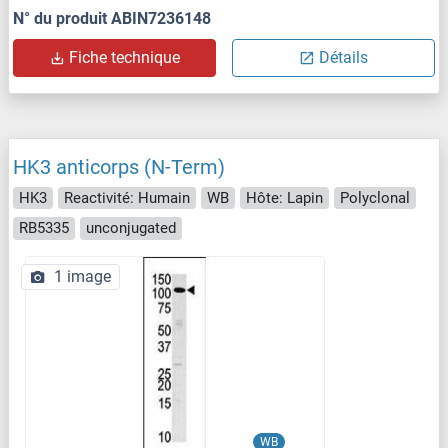
N° du produit ABIN7236148
Fiche technique
Détails
HK3 anticorps (N-Term)
HK3
Reactivité: Humain
WB
Hôte: Lapin
Polyclonal
RB5335
unconjugated
1 image
WB