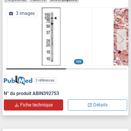
3 images
WB
2 références
N° du produit ABIN392753
Fiche technique
Détails