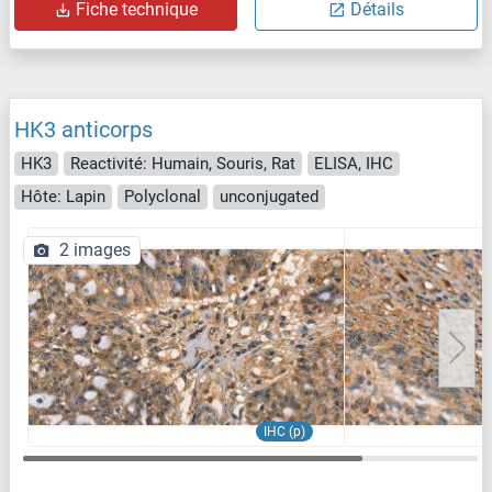
Fiche technique
Détails
HK3 anticorps
HK3
Reactivité: Humain, Souris, Rat
ELISA, IHC
Hôte: Lapin
Polyclonal
unconjugated
2 images
IHC (p)