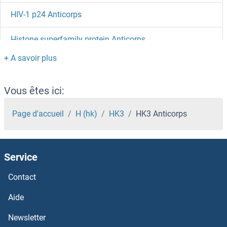
HIV-1 p24 Anticorps
Histone superfamily protein Anticorps
Histone H4 Anticorps
Histone H3.3C Anticorps
Vous êtes ici:
Histone H3.1 Anticorps
Page d'accueil
H (hk)
HK3
HK3 Anticorps
Histone H3.1 Anticorps
Service
Histone H3 Anticorps
Contact
Histone H2B Type 1-C/E/F/G/I Anticorps
Aide
Histone H2B Anticorps
Newsletter