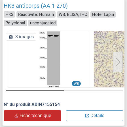
HK3 anticorps (AA 1-270)
HK3
Reactivité: Humain
WB, ELISA, IHC
Hôte: Lapin
Polyclonal
unconjugated
3 images
WB
N° du produit ABIN7155154
Fiche technique
Détails