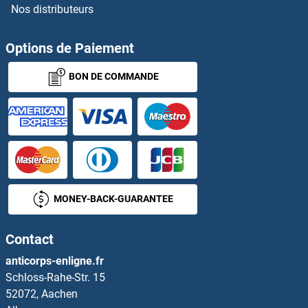
Nos distributeurs
HLA-A Anticorps
HLA-ABC Anticorps
Options de Paiement
BON DE COMMANDE
HLA-B Anticorps
HLA-B27 Anticorps
HLA-C Anticorps
HLA-DMA Anticorps
MONEY-BACK-GUARANTEE
HLA-DMB Anticorps
Contact
HLA-DOA Anticorps
anticorps-enligne.fr
Schloss-Rahe-Str. 15
HLA-DOB Anticorps
52072, Aachen