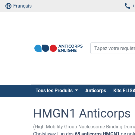
Français
+
Tous les Produits
Anticorps
Kits ELIS
HMGN1 Anticorps
(High Mobility Group Nucleosome Binding Dom
Choisissez l’un des
68 anticorps HMGN1
de notr