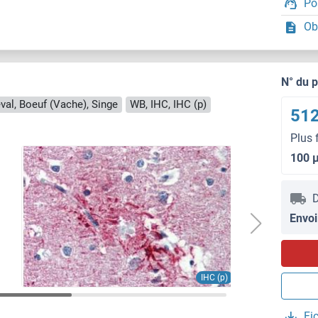
Po
Ob
N° du 
eval, Boeuf (Vache), Singe
WB, IHC, IHC (p)
512
Plus 
100 
D
Envoi
IHC (p)
Fi