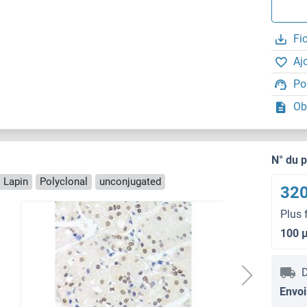
Fi
Aj
Po
Ob
N° du 
 Lapin
Polyclonal
unconjugated
320
Plus 
100 
D
Envoi