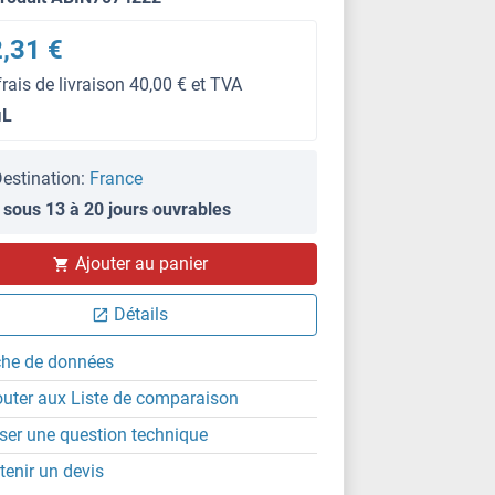
,31 €
frais de livraison 40,00 € et TVA
μL
estination:
France
 sous 13 à 20 jours ouvrables
IF (p)
Ajouter au panier
Détails
che de données
outer aux Liste de comparaison
ser une question technique
tenir un devis