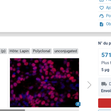
Aj
Po
Ob
N° du 
 (p)
Hôte: Lapin
Polyclonal
unconjugated
571
Plus 
5 μg
D
Envoi
IF