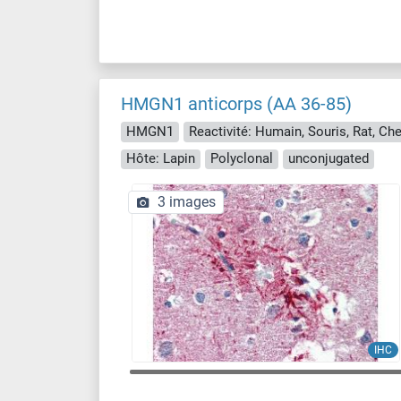
HMGN1 anticorps (AA 36-85)
HMGN1
Reactivité: Humain, Souris, Rat, Ch
Hôte: Lapin
Polyclonal
unconjugated
3 images
IHC