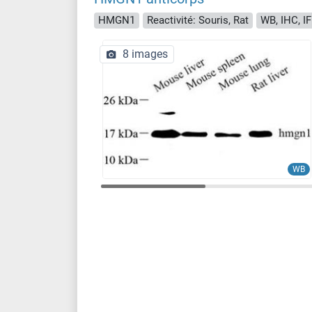
HMGN1
Reactivité: Souris, Rat
WB, IHC, IF
8 images
WB