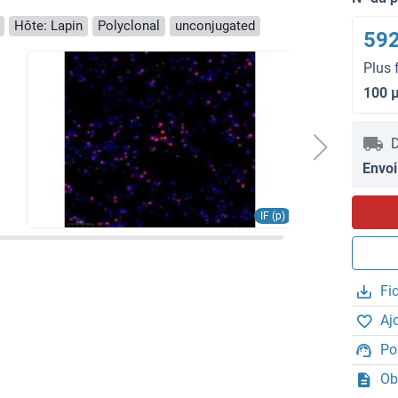
Hôte: Lapin
Polyclonal
unconjugated
592
Plus 
100 
D
Envoi
IF (p)
Fi
Aj
Po
Ob