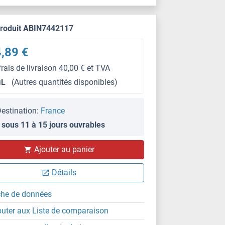
produit ABIN7442117
,89 €
frais de livraison 40,00 € et TVA
μL
(Autres quantités disponibles)
estination:
France
 sous 11 à 15 jours ouvrables
IHC
Ajouter au panier
Détails
che de données
outer aux Liste de comparaison