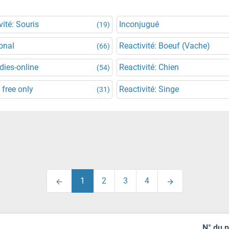
vité: Souris
Inconjugué
(19)
onal
Reactivité: Boeuf (Vache)
(66)
dies-online
Reactivité: Chien
(54)
 free only
Reactivité: Singe
(31)
1
2
3
4
N° du 