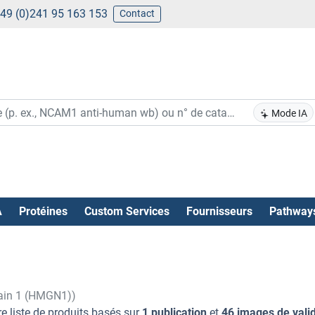
49 (0)241 95 163 153
Contact
Mode IA
A
Protéines
Custom Services
Fournisseurs
Pathway
ain 1 (HMGN1))
e liste de produits basés sur
1 publication
et
46 images de vali