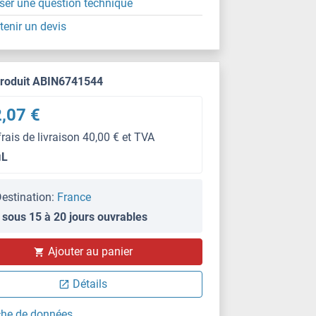
ser une question technique
tenir un devis
produit ABIN6741544
,07 €
frais de livraison 40,00 € et TVA
μL
estination:
France
 sous 15 à 20 jours ouvrables
Ajouter au panier
IHC (p)
Détails
che de données