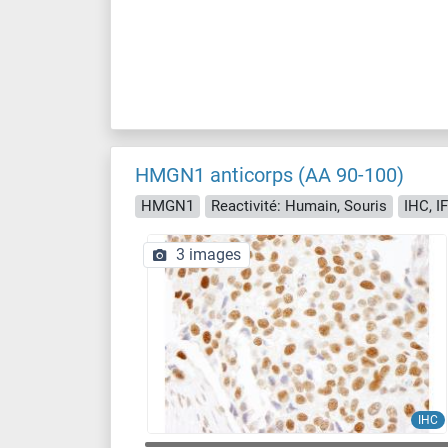
HMGN1 anticorps (AA 90-100)
HMGN1
Reactivité: Humain, Souris
IHC, IF
3 images
IHC