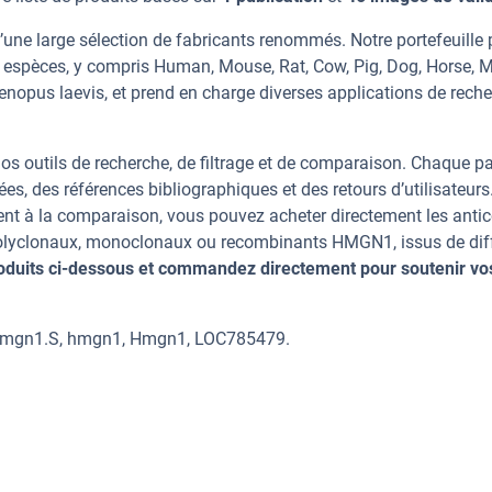
une large sélection de fabricants renommés. Notre portefeuille
 espèces, y compris Human, Mouse, Rat, Cow, Pig, Dog, Horse, 
enopus laevis, et prend en charge diverses applications de rech
os outils de recherche, de filtrage et de comparaison. Chaque p
ées, des références bibliographiques et des retours d’utilisateurs
nt à la comparaison, vous pouvez acheter directement les anti
 polyclonaux, monoclonaux ou recombinants HMGN1, issus de dif
oduits ci-dessous et commandez directement pour soutenir vo
hmgn1.S, hmgn1, Hmgn1, LOC785479.