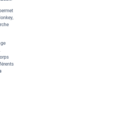
 permet
Monkey,
erche
age
.
corps
férents
s