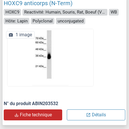
HOXC9 anticorps (N-Term)
HOXC9
Reactivité: Humain, Souris, Rat, Boeuf (Vache), Chévre, Lapin, Poisson zèbre (Danio rerio), Roussette (Chauve-souris), Singe, Hamster
WB
Hôte: Lapin
Polyclonal
unconjugated
1 image
N° du produit ABIN203532
Fiche technique
Détails