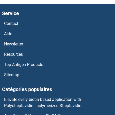
HOXB3 Anticorps
Service
HOXB2 Anticorps
Contact
HOXB13 Anticorps
Aide
HOXB1 Anticorps
Newsletter
Resources
HOXA9 Anticorps
Top Antigen Products
HOXA7 Anticorps
Sitemap
HOXA6 Anticorps
Catégories populaires
HOXA5 Anticorps
Elevate every biotin-based application with
HOXA4 Anticorps
Polystreptavidin - polymerized Streptavidin.