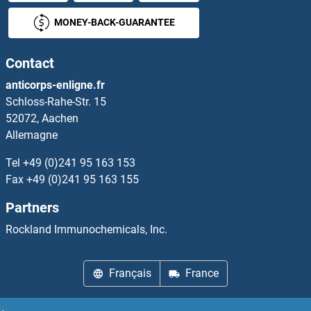
HPCAL1 Anticorps
MONEY-BACK-GUARANTEE
HPCAL4 Anticorps
Contact
HPD Anticorps
anticorps-enligne.fr
Schloss-Rahe-Str. 15
HPDL Anticorps
52072, Aachen
Allemagne
HPGDS Anticorps
Tel
+49 (0)241 95 163 153
HPR Anticorps
Fax
+49 (0)241 95 163 155
Partners
HPS1 Anticorps
Rockland Immunochemicals, Inc.
HPS3 Anticorps
Français
France
HPS4 Anticorps
HPS5 Anticorps