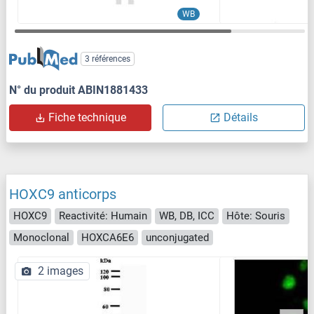
WB
3 références
N° du produit ABIN1881433
Fiche technique
Détails
HOXC9 anticorps
HOXC9
Reactivité: Humain
WB, DB, ICC
Hôte: Souris
Monoclonal
HOXCA6E6
unconjugated
2 images