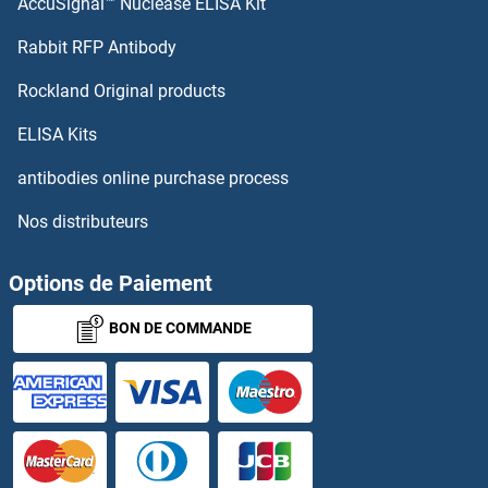
AccuSignal™ Nuclease ELISA Kit
HOXA3 Anticorps
Rabbit RFP Antibody
HOXD1 Anticorps
Rockland Original products
HOXD10 Anticorps
ELISA Kits
HOXD11 Anticorps
antibodies online purchase process
Nos distributeurs
HOXD12 Anticorps
HOXD3 Anticorps
Options de Paiement
BON DE COMMANDE
HOXD4 Anticorps
HOXD8 Anticorps
HOXD9 Anticorps