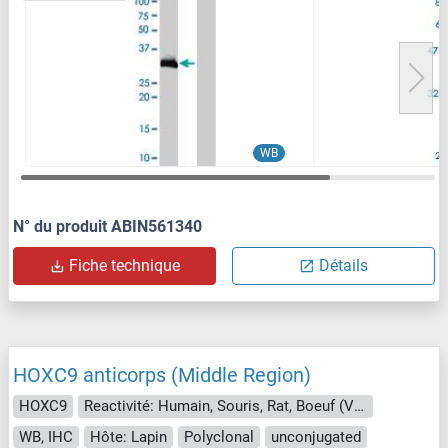
WB
N° du produit ABIN561340
Fiche technique
Détails
HOXC9 anticorps (Middle Region)
HOXC9
Reactivité: Humain, Souris, Rat, Boeuf (Vache), Chévre, Lapin, Cheval, Chien, Mouton, Porc
WB, IHC
Hôte: Lapin
Polyclonal
unconjugated