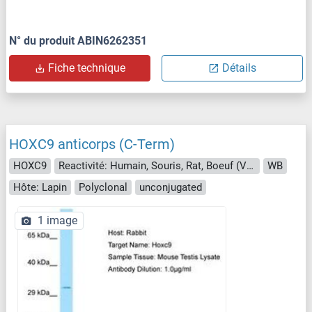
N° du produit ABIN6262351
Fiche technique
Détails
HOXC9 anticorps (C-Term)
HOXC9
Reactivité: Humain, Souris, Rat, Boeuf (Vache), Chévre, Lapin, Cheval, Mouton, Roussette (Chauve-souris), Singe, Poulet
WB
Hôte: Lapin
Polyclonal
unconjugated
1 image