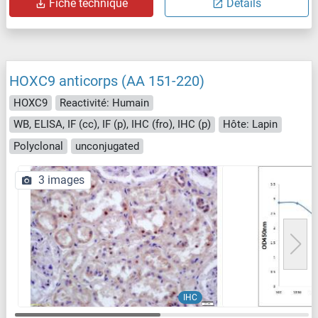
Fiche technique
Détails
HOXC9 anticorps (AA 151-220)
HOXC9
Reactivité: Humain
WB, ELISA, IF (cc), IF (p), IHC (fro), IHC (p)
Hôte: Lapin
Polyclonal
unconjugated
3 images
IHC