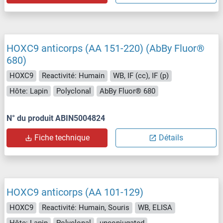
HOXC9 anticorps (AA 151-220) (AbBy Fluor®
680)
HOXC9
Reactivité: Humain
WB, IF (cc), IF (p)
Hôte: Lapin
Polyclonal
AbBy Fluor® 680
N° du produit ABIN5004824
Fiche technique
Détails
HOXC9 anticorps (AA 101-129)
HOXC9
Reactivité: Humain, Souris
WB, ELISA
Hôte: Lapin
Polyclonal
unconjugated