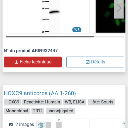
WB
N° du produit ABIN932447
Fiche technique
Détails
HOXC9 anticorps (AA 1-260)
HOXC9
Reactivité: Humain
WB, ELISA
Hôte: Souris
Monoclonal
2B12
unconjugated
2 images