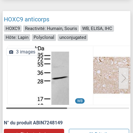
HOXC9 anticorps
HOXC9
Reactivité: Humain, Souris
WB, ELISA, IHC
Hôte: Lapin
Polyclonal
unconjugated
3 images
WB
N° du produit ABIN7248149