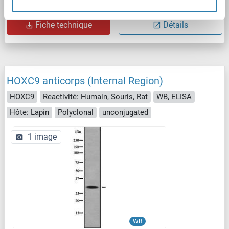
N° du produit ABIN203517
Fiche technique
Détails
HOXC9 anticorps (Internal Region)
HOXC9
Reactivité: Humain, Souris, Rat
WB, ELISA
Hôte: Lapin
Polyclonal
unconjugated
1 image
WB