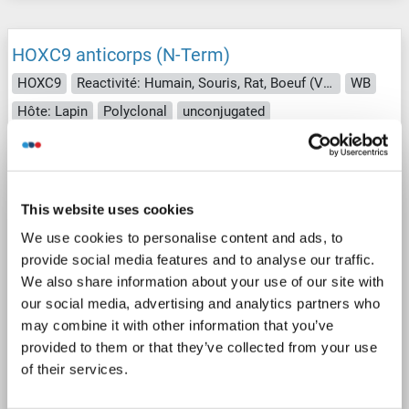
HOXC9 anticorps (N-Term)
HOXC9
Reactivité: Humain, Souris, Rat, Boeuf (Vache), Chévre, Lapin, Roussette (Chauve-souris), Singe, Hamster
WB
Hôte: Lapin
Polyclonal
unconjugated
1 image
This website uses cookies
We use cookies to personalise content and ads, to
provide social media features and to analyse our traffic.
We also share information about your use of our site with
our social media, advertising and analytics partners who
may combine it with other information that you’ve
provided to them or that they’ve collected from your use
of their services.
N° du produit ABIN203531
Fiche technique
Détails