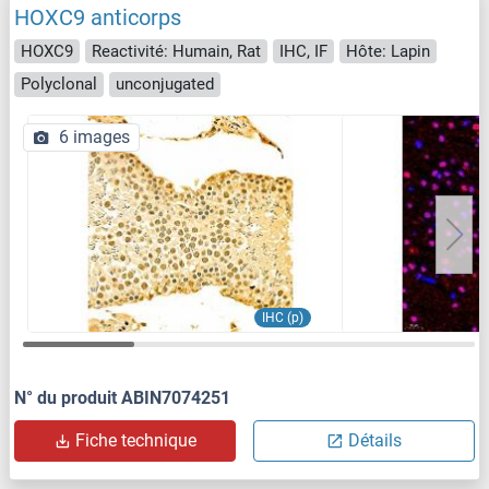
HOXC9 anticorps
HOXC9
Reactivité: Humain, Rat
IHC, IF
Hôte: Lapin
Polyclonal
unconjugated
6 images
IHC (p)
N° du produit ABIN7074251
Fiche technique
Détails