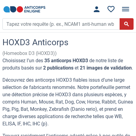
HOXD3 Anticorps
(Homeobox D3 (HOXD3))
Choisissez l’un des
35 anticorps HOXD3
de notre liste de
produits basés sur
2 publications
et
21 images de validation
.
Découvrez des anticorps HOXD3 fiables issus d’une large
sélection de fabricants renommés. Notre portefeuille permet
une détection précise de HOXD3 dans plusieurs espèces, y
compris Human, Mouse, Rat, Dog, Cow, Horse, Rabbit, Guinea
Pig, Pig, Bat, Monkey, Zebrafish (Danio rerio), et prend en
charge diverses applications de recherche telles que WB,
ELISA, IF, IHC, IHC (p).
Trouvez rapidement l’anticorps adapté grâce à nos outils de