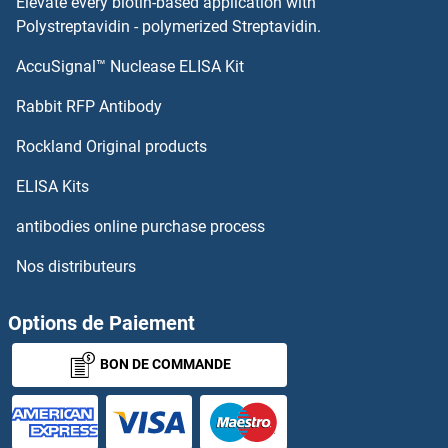
Elevate every biotin-based application with
HOXB1 Anticorps
Polystreptavidin - polymerized Streptavidin.
AccuSignal™ Nuclease ELISA Kit
HOXA9 Anticorps
Rabbit RFP Antibody
HOXD4 Anticorps
Rockland Original products
HOXD8 Anticorps
ELISA Kits
HOXD9 Anticorps
antibodies online purchase process
Nos distributeurs
HPCAL1 Anticorps
HPCAL4 Anticorps
Options de Paiement
BON DE COMMANDE
HPD Anticorps
HPDL Anticorps