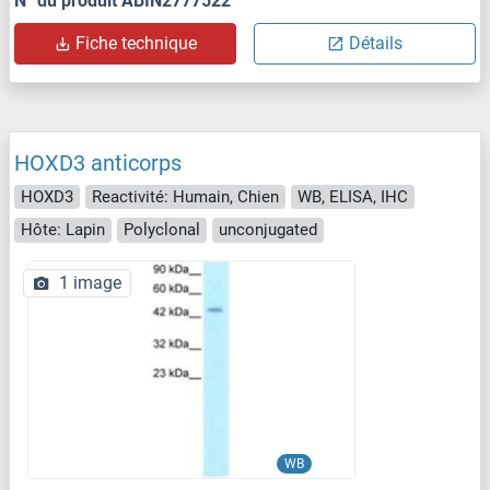
N° du produit ABIN2777522
Fiche technique
Détails
HOXD3 anticorps
HOXD3
Reactivité: Humain, Chien
WB, ELISA, IHC
Hôte: Lapin
Polyclonal
unconjugated
1 image
WB