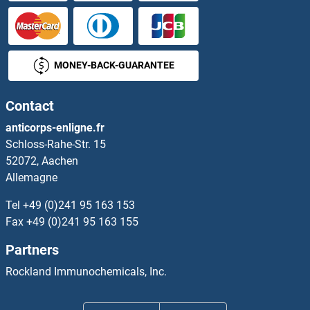
HPGDS Anticorps
HPR Anticorps
MONEY-BACK-GUARANTEE
HPS1 Anticorps
Contact
HPS3 Anticorps
anticorps-enligne.fr
Schloss-Rahe-Str. 15
HPS4 Anticorps
52072, Aachen
Allemagne
HPS5 Anticorps
Tel
+49 (0)241 95 163 153
HPS6 Anticorps
Fax
+49 (0)241 95 163 155
Partners
HPSE Anticorps
Rockland Immunochemicals, Inc.
HPV16 E7 Anticorps