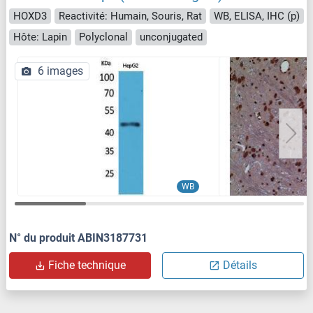
HOXD3
Reactivité: Humain, Souris, Rat
WB, ELISA, IHC (p)
Hôte: Lapin
Polyclonal
unconjugated
6 images
WB
N° du produit ABIN3187731
Fiche technique
Détails