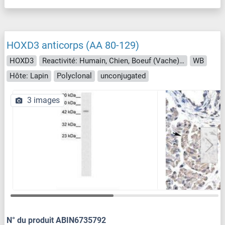
HOXD3 anticorps (AA 80-129)
HOXD3
Reactivité: Humain, Chien, Boeuf (Vache), Cheval, Lapin, Cobaye, Porc
WB
Hôte: Lapin
Polyclonal
unconjugated
3 images
N° du produit ABIN6735792