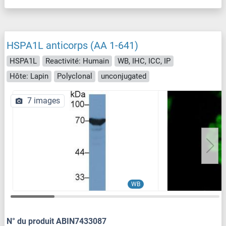
HSPA1L anticorps (AA 1-641)
HSPA1L
Reactivité: Humain
WB, IHC, ICC, IP
Hôte: Lapin
Polyclonal
unconjugated
7 images
WB
N° du produit ABIN7433087