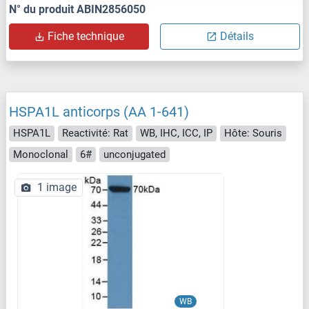
N° du produit ABIN2856050
Fiche technique
Détails
HSPA1L anticorps (AA 1-641)
HSPA1L
Reactivité: Rat
WB, IHC, ICC, IP
Hôte: Souris
Monoclonal
6#
unconjugated
1 image
WB