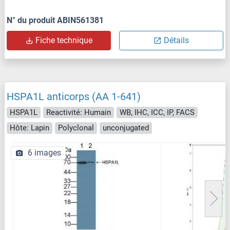
N° du produit ABIN561381
Fiche technique
Détails
HSPA1L anticorps (AA 1-641)
HSPA1L
Reactivité: Humain
WB, IHC, ICC, IP, FACS
Hôte: Lapin
Polyclonal
unconjugated
6 images