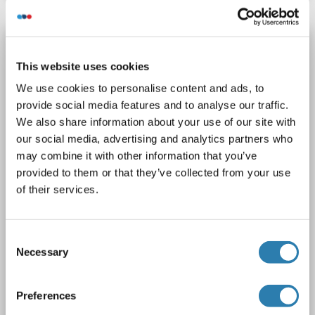
HSPA1L anticorps
This website uses cookies
HSPA1L
Reactivité: Humain
WB, IHC, ELISA, IF
Hôte: Souris
Monoclonal
unconjugated
We use cookies to personalise content and ads, to
provide social media features and to analyse our traffic.
2 images
We also share information about your use of our site with
our social media, advertising and analytics partners who
may combine it with other information that you’ve
provided to them or that they’ve collected from your use
of their services.
Consent
WB
Necessary
Selection
N° du produit ABIN7189241
Preferences