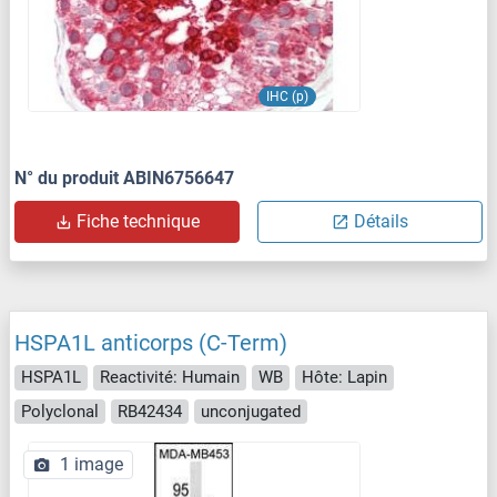
IHC (p)
N° du produit ABIN6756647
Fiche technique
Détails
HSPA1L anticorps (C-Term)
HSPA1L
Reactivité: Humain
WB
Hôte: Lapin
Polyclonal
RB42434
unconjugated
1 image