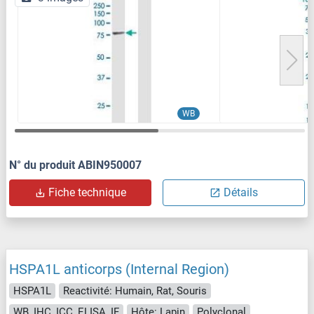
WB
N° du produit ABIN950007
Fiche technique
Détails
HSPA1L anticorps (Internal Region)
HSPA1L
Reactivité: Humain, Rat, Souris
WB, IHC, ICC, ELISA, IF
Hôte: Lapin
Polyclonal