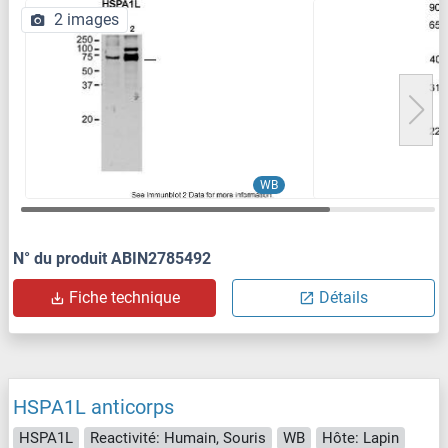
2 images
WB
N° du produit ABIN2785492
Fiche technique
Détails
HSPA1L anticorps
HSPA1L
Reactivité: Humain, Souris
WB
Hôte: Lapin