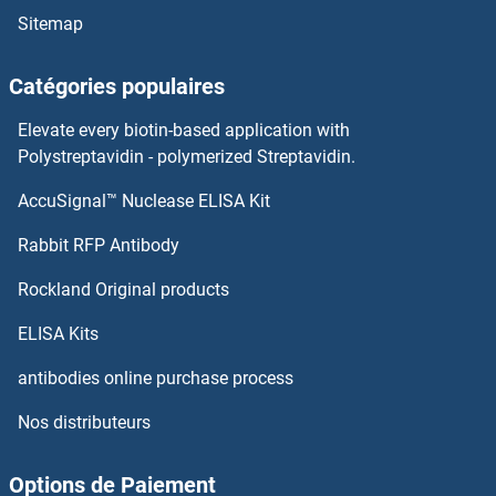
Sitemap
HSF2BP Anticorps
Catégories populaires
HSF2 Anticorps
Elevate every biotin-based application with
Polystreptavidin - polymerized Streptavidin.
HSF1 Anticorps
AccuSignal™ Nuclease ELISA Kit
HSPA2 Anticorps
Rabbit RFP Antibody
HSPA4 Anticorps
Rockland Original products
HSPA4L Anticorps
ELISA Kits
antibodies online purchase process
HSPA6 Anticorps
Nos distributeurs
HSPA9 Anticorps
Options de Paiement
HSPB11 Anticorps