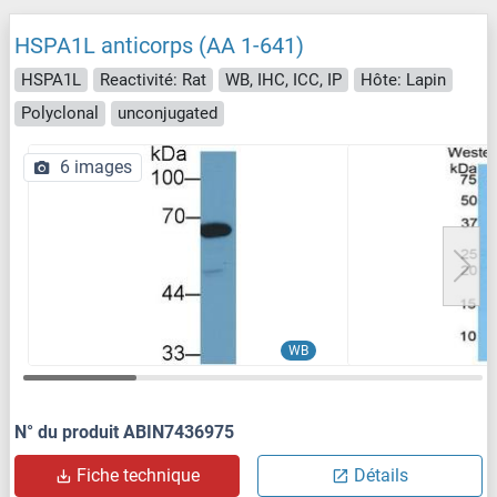
HSPA1L anticorps (AA 1-641)
HSPA1L
Reactivité: Rat
WB, IHC, ICC, IP
Hôte: Lapin
Polyclonal
unconjugated
6 images
WB
N° du produit ABIN7436975
Fiche technique
Détails