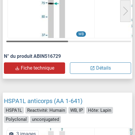
WB
N° du produit ABIN516729
Fiche technique
Détails
HSPA1L anticorps (AA 1-641)
HSPA1L
Reactivité: Humain
WB, IP
Hôte: Lapin
Polyclonal
unconjugated
3 images