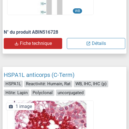
WB
N° du produit ABIN516728
Fiche technique
Détails
HSPA1L anticorps (C-Term)
HSPA1L
Reactivité: Humain, Rat
WB, IHC, IHC (p)
Hôte: Lapin
Polyclonal
unconjugated
1 image