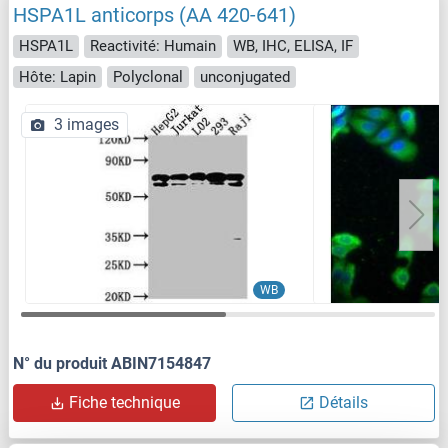
HSPA1L anticorps (AA 420-641)
HSPA1L
Reactivité: Humain
WB, IHC, ELISA, IF
Hôte: Lapin
Polyclonal
unconjugated
3 images
WB
N° du produit ABIN7154847
Fiche technique
Détails