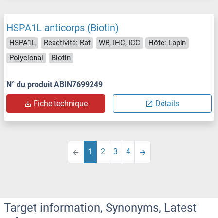
HSPA1L anticorps (Biotin)
HSPA1L
Reactivité: Rat
WB, IHC, ICC
Hôte: Lapin
Polyclonal
Biotin
N° du produit ABIN7699249
Fiche technique
Détails
1
2
3
4
Target information, Synonyms, Latest