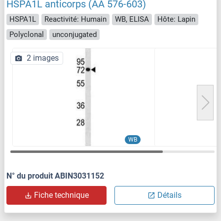
HSPA1L anticorps (AA 576-603)
HSPA1L
Reactivité: Humain
WB, ELISA
Hôte: Lapin
Polyclonal
unconjugated
2 images
WB
N° du produit ABIN3031152
Fiche technique
Détails