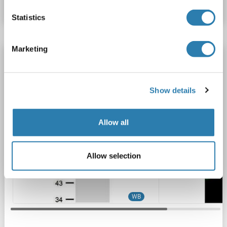
Fiche technique
Détails
Statistics
Marketing
HSPA1L anticorps (Center)
HSPA1L
Reactivité: Humain
WB, ICC, IF
Hôte: Lapin
Polyclonal
unconjugated
Show details
2 images
Allow all
Allow selection
WB