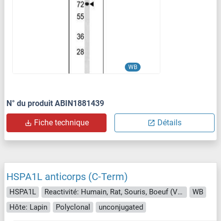
WB
N° du produit ABIN1881439
Fiche technique
Détails
HSPA1L anticorps (C-Term)
HSPA1L
Reactivité: Humain, Rat, Souris, Boeuf (Vache), Chien, Porc, Chévre, Cheval
WB
Hôte: Lapin
Polyclonal
unconjugated