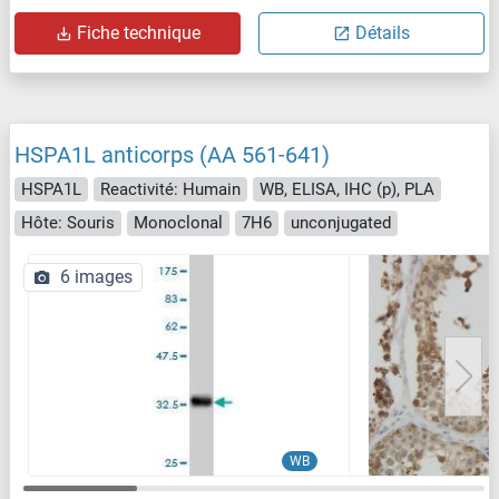
Fiche technique
Détails
HSPA1L anticorps (AA 561-641)
HSPA1L
Reactivité: Humain
WB, ELISA, IHC (p), PLA
Hôte: Souris
Monoclonal
7H6
unconjugated
6 images
WB