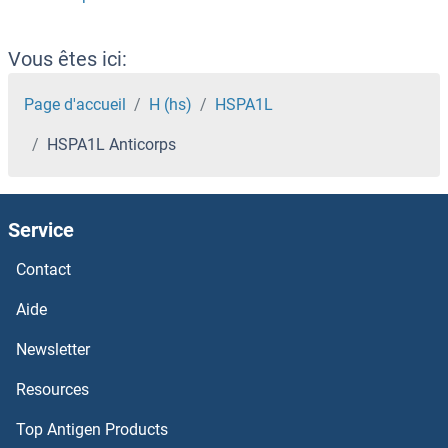
HSP70 1A Anticorps
HSP70 Anticorps
Vous êtes ici:
HSP27 Anticorps
Page d'accueil
H (hs)
HSPA1L
HSPA1L Anticorps
HSP27 Anticorps
HSP20 Anticorps
Service
HSH2D Anticorps
Contact
HSFY2 Anticorps
Aide
Newsletter
HSFY1 Anticorps
Resources
HSF5 Anticorps
Top Antigen Products
HSF4 Anticorps