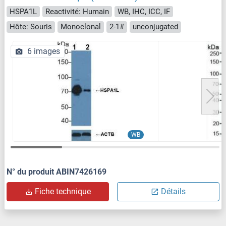
HSPA1L
Reactivité: Humain
WB, IHC, ICC, IF
Hôte: Souris
Monoclonal
2-1#
unconjugated
6 images
WB
N° du produit ABIN7426169
Fiche technique
Détails