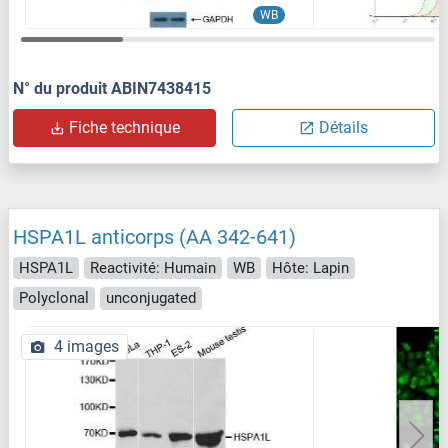
WB
N° du produit ABIN7438415
Fiche technique
Détails
HSPA1L anticorps (AA 342-641)
HSPA1L
Reactivité: Humain
WB
Hôte: Lapin
Polyclonal
unconjugated
4 images