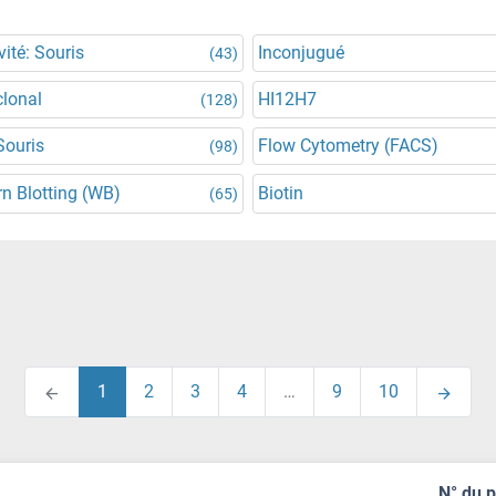
vité: Souris
Inconjugué
(43)
lonal
HI12H7
(128)
Souris
Flow Cytometry (FACS)
(98)
n Blotting (WB)
Biotin
(65)
1
2
3
4
…
9
10
N° du 