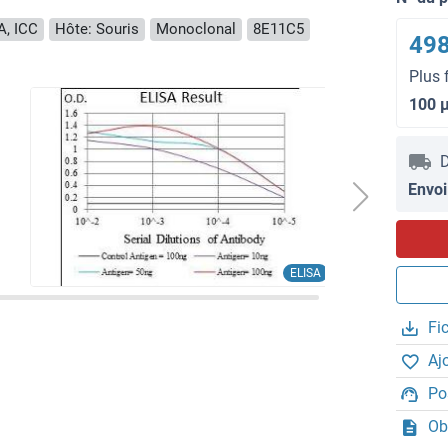
A, ICC
Hôte: Souris
Monoclonal
8E11C5
498
Plus 
100 
D
Envoi
ELISA
Fi
Aj
Po
Ob