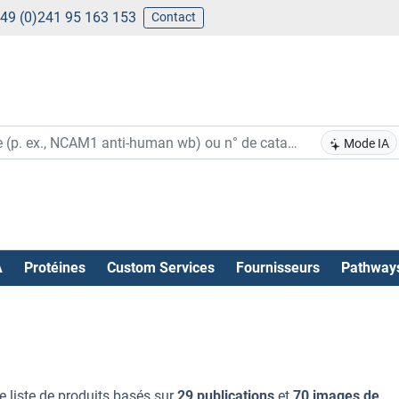
49 (0)241 95 163 153
Contact
Mode IA
A
Protéines
Custom Services
Fournisseurs
Pathway
e liste de produits basés sur
29 publications
et
70 images de