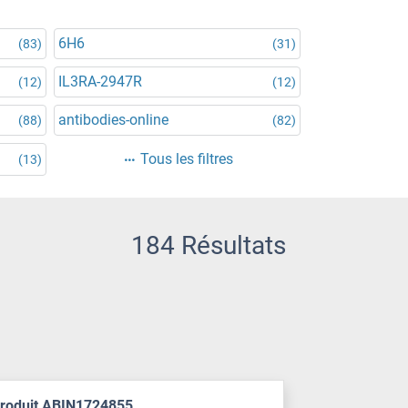
6H6
(83)
(31)
IL3RA-2947R
(12)
(12)
antibodies-online
(88)
(82)
Tous les filtres
(13)
184 Résultats
produit ABIN1724855