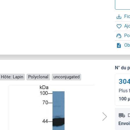
Fi
Aj
Po
Ob
N° du 
Hôte: Lapin
Polyclonal
unconjugated
304
Plus 
100 
D
Envoi