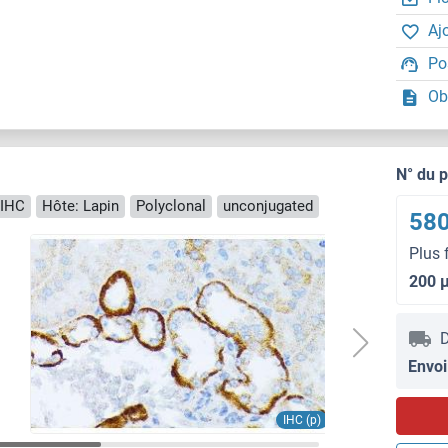
Aj
Po
Ob
N° du 
 IHC
Hôte: Lapin
Polyclonal
unconjugated
580
Plus 
200 
D
Envoi
IHC (p)