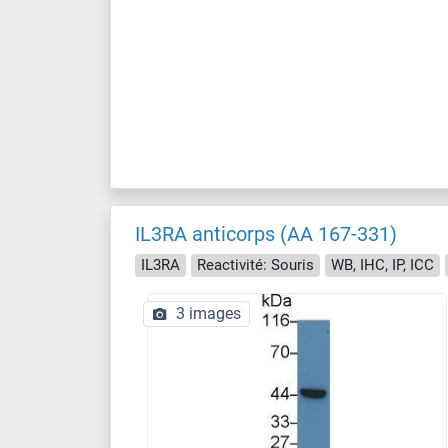
IL3RA anticorps (AA 167-331)
IL3RA
Reactivité: Souris
WB, IHC, IP, ICC
3 images