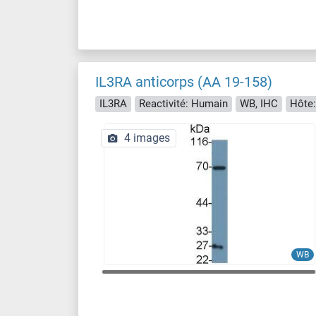
IL3RA anticorps (AA 19-158)
IL3RA
Reactivité: Humain
WB, IHC
Hôte:
4 images
WB