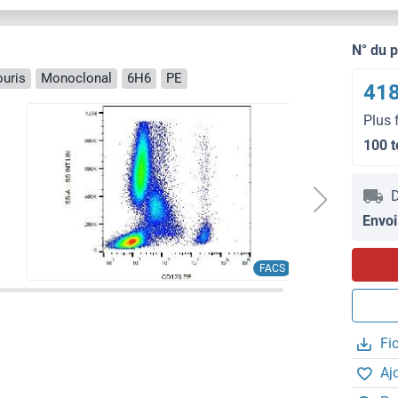
N° du 
ouris
Monoclonal
6H6
PE
418
Plus 
100 t
D
Envoi
FACS
Fi
Aj