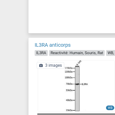
IL3RA anticorps
IL3RA
Reactivité: Humain, Souris, Rat
WB,
3 images
WB