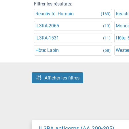
Filtrer les résultats:
Reactivité: Humain
Reacti
(169)
IL3RA-2065
Monoc
(13)
IL3RA-1531
Hôte: 
(11)
Hôte: Lapin
Wester
(68)
Afficher les filtres
IL3RA anticorps (AA 200-305)