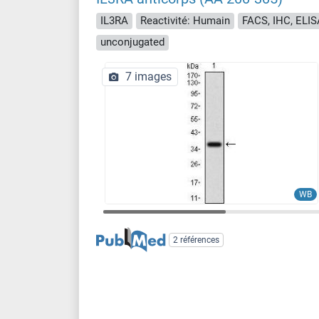
IL3RA
Reactivité: Humain
FACS, IHC, ELIS
unconjugated
7 images
WB
2 références