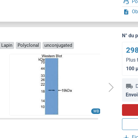
Po
Ob
N° du 
 Lapin
Polyclonal
unconjugated
298
Plus 
100 
D
Envoi
WB
Fi