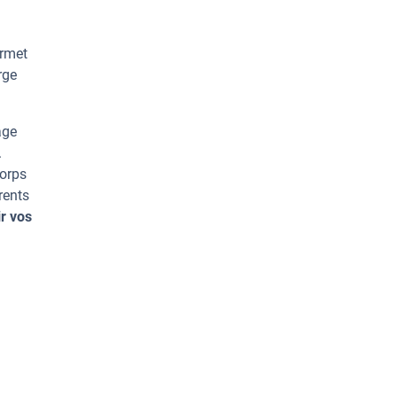
ermet
rge
age
.
corps
rents
r vos