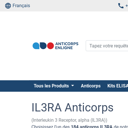
Français
+
Tous les Produits
Anticorps
Kits ELIS
IL3RA Anticorps
(Interleukin 3 Receptor, alpha (IL3RA))
Choisissez l’un des
184 anticorps IL3RA
de notr