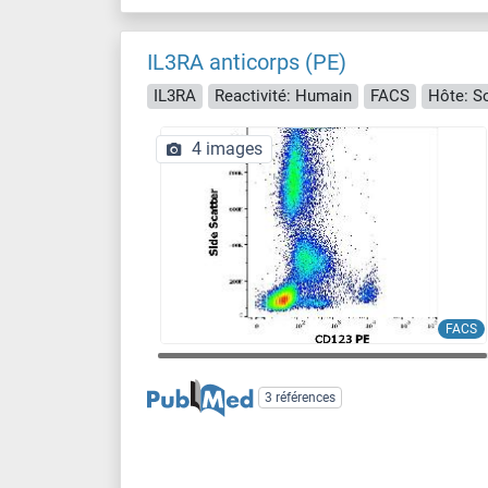
IL3RA anticorps (PE)
IL3RA
Reactivité: Humain
FACS
Hôte: S
4 images
FACS
3 références