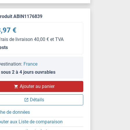
produit ABIN1176839
,97 €
frais de livraison 40,00 € et TVA
ests
estination:
France
 sous 2 à 4 jours ouvrables
Ajouter au panier
FACS
Détails
che de données
outer aux Liste de comparaison