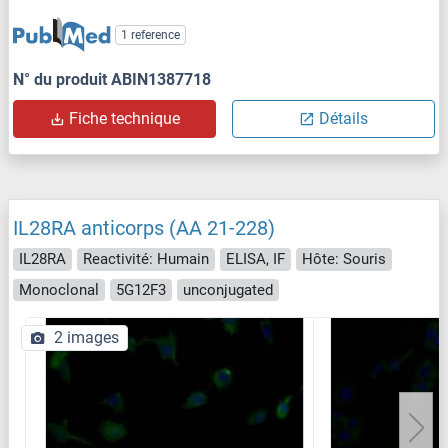
1 reference
N° du produit ABIN1387718
Fiche technique
Détails
IL28RA anticorps (AA 21-228)
IL28RA
Reactivité: Humain
ELISA, IF
Hôte: Souris
Monoclonal
5G12F3
unconjugated
2 images