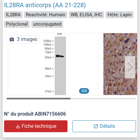
IL28RA anticorps (AA 21-228)
IL28RA
Reactivité: Humain
WB, ELISA, IHC
Hôte: Lapin
Polyclonal
unconjugated
3 images
WB
N° du produit ABIN7156606
Fiche technique
Détails