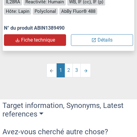
IL28RA
Reactivité: Humain
WB, IF (cc), IF (p)
Hôte: Lapin
Polyclonal
AbBy Fluor® 488
N° du produit ABIN1389490
Fiche technique
Détails
1
2
3
Target information, Synonyms, Latest
references
Avez-vous cherché autre chose?