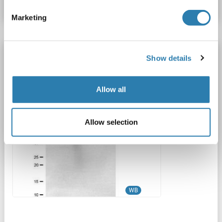
Marketing
IL28RA anticorps
Show details
IL28RA
Reactivité: Humain
WB
Hôte: Souris
Monoclonal
25GB8405
unconjugated
Allow all
1 image
Allow selection
WB