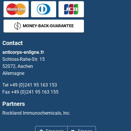
IL4 Receptor Anticorps
IL5RA Anticorps
MONEY-BACK-GUARANTEE
IL6RA Anticorps
Contact
IL7R Anticorps
anticorps-enligne.fr
Schloss-Rahe-Str. 15
IL9 Receptor Anticorps
52072, Aachen
Allemagne
ILDR1 Anticorps
Tel
+49 (0)241 95 163 153
ILF2 Anticorps
Fax
+49 (0)241 95 163 155
Partners
ILK Anticorps
Rockland Immunochemicals, Inc.
ILKAP Anticorps