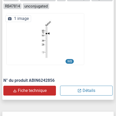
RB47814
unconjugated
1 image
WB
N° du produit ABIN6242856
Fiche technique
Détails