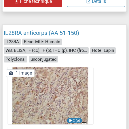
Fiche technique
Détails
IL28RA anticorps (AA 51-150)
IL28RA
Reactivité: Humain
WB, ELISA, IF (cc), IF (p), IHC (p), IHC (fro), ICC
Hôte: Lapin
Polyclonal
unconjugated
1 image
IHC (p)