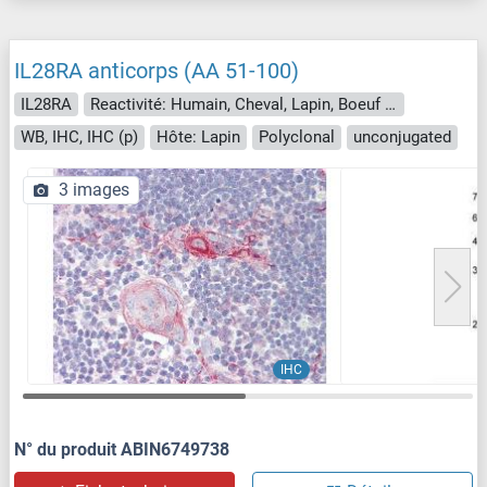
IL28RA anticorps (AA 51-100)
IL28RA
Reactivité: Humain, Cheval, Lapin, Boeuf (Vache), Chien
WB, IHC, IHC (p)
Hôte: Lapin
Polyclonal
unconjugated
3 images
IHC
N° du produit ABIN6749738