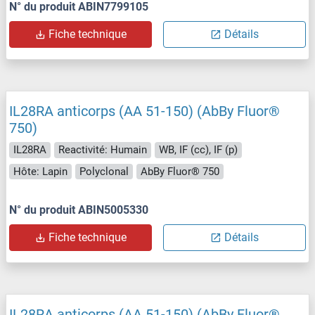
N° du produit ABIN7799105
Fiche technique
Détails
IL28RA anticorps (AA 51-150) (AbBy Fluor®
750)
IL28RA
Reactivité: Humain
WB, IF (cc), IF (p)
Hôte: Lapin
Polyclonal
AbBy Fluor® 750
N° du produit ABIN5005330
Fiche technique
Détails
IL28RA anticorps (AA 51-150) (AbBy Fluor®