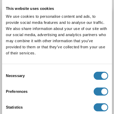
This website uses cookies
IL28RA anticorps (AA 72-121)
We use cookies to personalise content and ads, to
provide social media features and to analyse our traffic.
IL28RA
Reactivité: Humain, Souris, Cheval, Lapin, Chien, Cobaye, Singe
WB
We also share information about your use of our site with
Hôte: Lapin
Polyclonal
unconjugated
our social media, advertising and analytics partners who
may combine it with other information that you’ve
1 image
provided to them or that they’ve collected from your use
of their services.
Consent
Necessary
Selection
Preferences
N° du produit ABIN6741017
Statistics
Fiche technique
Détails