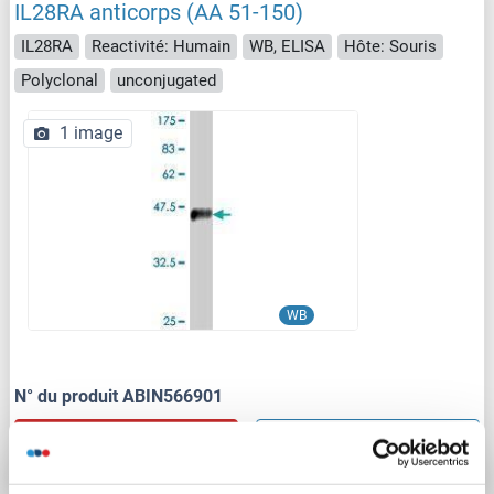
IL28RA anticorps (AA 51-150)
IL28RA
Reactivité: Humain
WB, ELISA
Hôte: Souris
Polyclonal
unconjugated
1 image
WB
N° du produit ABIN566901
Fiche technique
Détails