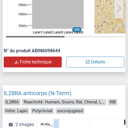
WB
N° du produit ABIN6098644
Fiche technique
Détails
IL28RA anticorps (N-Term)
IL28RA
Reactivité: Humain, Souris, Rat, Cheval, Lapin, Boeuf (Vache), Chien, Cobaye
WB
Hôte: Lapin
Polyclonal
unconjugated
2 images