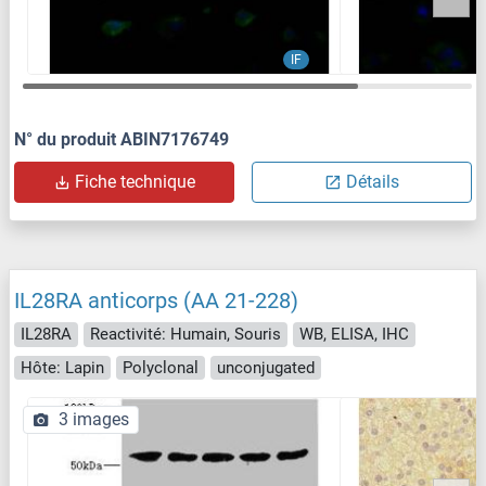
IF
N° du produit ABIN7176749
Fiche technique
Détails
IL28RA anticorps (AA 21-228)
IL28RA
Reactivité: Humain, Souris
WB, ELISA, IHC
Hôte: Lapin
Polyclonal
unconjugated
3 images