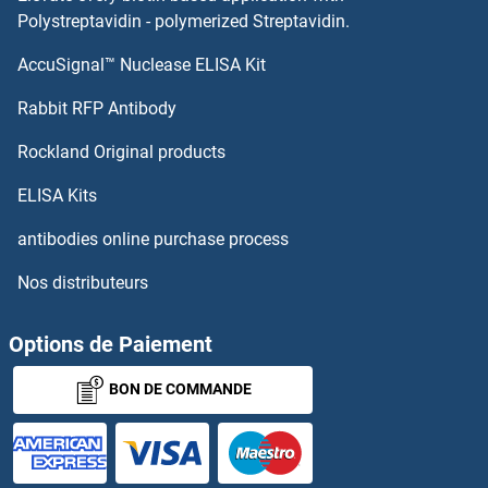
IL1R2 Anticorps
Polystreptavidin - polymerized Streptavidin.
AccuSignal™ Nuclease ELISA Kit
IL1F9 Anticorps
Rabbit RFP Antibody
IL29 Anticorps
Rockland Original products
IL2R Anticorps
ELISA Kits
IL2RG Anticorps
antibodies online purchase process
Nos distributeurs
IL31RA Anticorps
IL32 Anticorps
Options de Paiement
BON DE COMMANDE
IL36A/IL1F6 Anticorps
IL3RA Anticorps