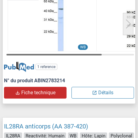
WB
1 reference
N° du produit ABIN2783214
Fiche technique
Détails
IL28RA anticorps (AA 387-420)
IL28RA
Reactivité: Humain
WB
Hôte: Lapin
Polyclonal