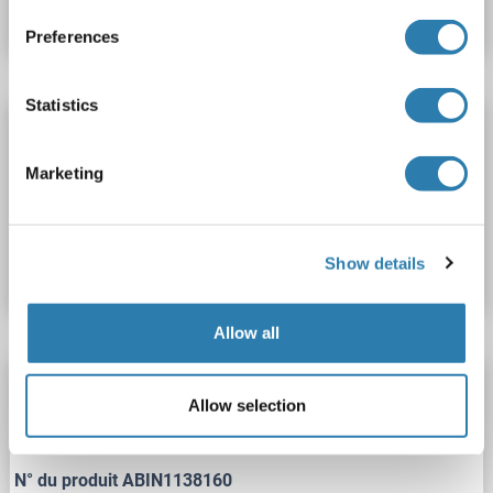
Fiche technique
Détails
Preferences
Statistics
INSL3 Kit ELISA
INSL3
Reactivité: Porc
Colorimetric
Marketing
N° du produit ABIN1138159
Show details
Fiche technique
Détails
Allow all
INSL3 Kit ELISA
Allow selection
INSL3
Reactivité: Rat
Colorimetric
0.156-10 ng/mL
N° du produit ABIN1138160