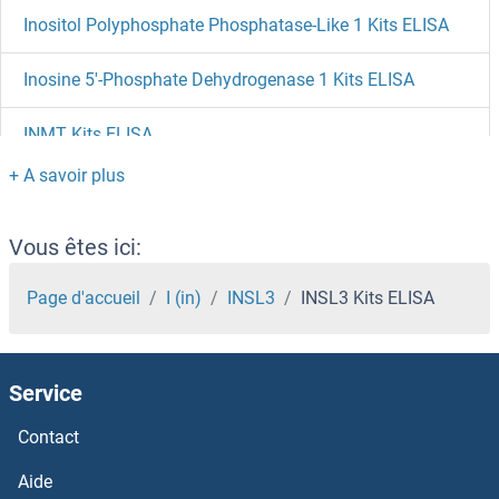
Inositol Polyphosphate Phosphatase-Like 1 Kits ELISA
Inosine 5'-Phosphate Dehydrogenase 1 Kits ELISA
INMT Kits ELISA
INIP Kits ELISA
Inhibin, beta A Kits ELISA
Vous êtes ici:
Inhibin alpha Kits ELISA
Page d'accueil
I (in)
INSL3
INSL3 Kits ELISA
Inhibin Kits ELISA
Service
INHBE Kits ELISA
Contact
INHBC Kits ELISA
Aide