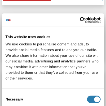
INSL3 Kit ELISA
INSL3
Reactivité: Humain
Colorimetric
0.312-20 ng/mL
This website uses cookies
N° du produit ABIN454561
We use cookies to personalise content and ads, to
provide social media features and to analyse our traffic.
Fiche technique
Détails
We also share information about your use of our site with
our social media, advertising and analytics partners who
may combine it with other information that you’ve
provided to them or that they’ve collected from your use
INSL3 Kit ELISA
of their services.
INSL3
Reactivité: Souris
Colorimetric
Consent
N° du produit ABIN454581
Necessary
Selection