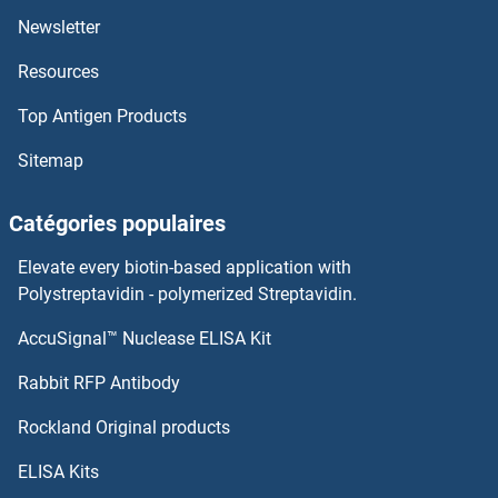
INHBB Kits ELISA
Newsletter
Resources
ING4 Kits ELISA
Top Antigen Products
ING1 Kits ELISA
Sitemap
INF2 Kits ELISA
Catégories populaires
Inducible T-Cell Co-Stimulator Kits ELISA
Elevate every biotin-based application with
Induced Myeloid Leukemia Cell Differentiation Protein Mcl-1 Kits ELISA
Polystreptavidin - polymerized Streptavidin.
AccuSignal™ Nuclease ELISA Kit
Indole 3 Acetic Acid Kits ELISA
Rabbit RFP Antibody
INSL5 Kits ELISA
Rockland Original products
INSL6 Kits ELISA
ELISA Kits