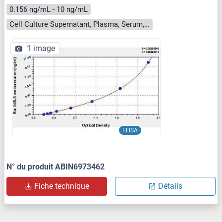
0.156 ng/mL - 10 ng/mL
Cell Culture Supernatant, Plasma, Serum, Tissue Homogenate
1 image
ELISA
N° du produit ABIN6973462
Fiche technique
Détails