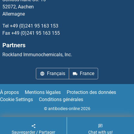
Intact Parathormone Kits ELISA
52072, Aachen
Allemagne
Integrin alpha 1 Kits ELISA
Tel
+49 (0)241 95 163 153
Integrin Alpha2b Kits ELISA
Fax
+49 (0)241 95 163 155
Partners
Integrin beta 1 Kits ELISA
Rockland Immunochemicals, Inc.
Integrin beta 2 Kits ELISA
Français
France
Integrin beta 3 Kits ELISA
Integrin beta 4 Kits ELISA
À propos
Mentions légales
Protection des données
Cookie Settings
Conditions générales
Integrin beta 5 Kits ELISA
© antibodies-online 2026
Integrin beta 7 Kits ELISA
Sauvegarder / Partager
Chat with us!