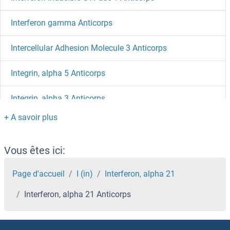
Interferon gamma Anticorps
Intercellular Adhesion Molecule 3 Anticorps
Integrin, alpha 5 Anticorps
Integrin, alpha 3 Anticorps
Integrin beta 7 Anticorps
Integrin beta 5 Anticorps
Vous êtes ici:
Integrin beta 4 Anticorps
Page d'accueil
I (in)
Interferon, alpha 21
Interferon, alpha 21 Anticorps
Integrin beta 3 Anticorps
Integrin beta 2 Anticorps