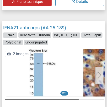
Fiche technique
Détails
IFNA21 anticorps (AA 25-189)
IFNa21
Reactivité: Humain
WB, IHC, IP, ICC
Hôte: Lapin
Polyclonal
unconjugated
2 images
WB