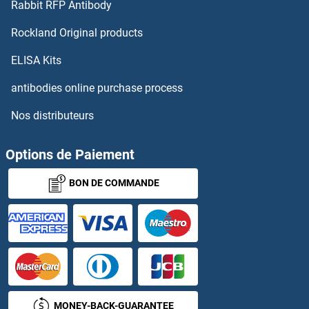
Rabbit RFP Antibody
Interleukin 1 Receptor Accessory Protein-Like 1 Anticorps
Rockland Original products
Interleukin 1 Receptor, Type I Anticorps
ELISA Kits
antibodies online purchase process
Interleukin 17a Anticorps
Nos distributeurs
Interleukin 35 Anticorps
Options de Paiement
Interleukin 4 Induced 1 Anticorps
BON DE COMMANDE
Interleukin enhancer-binding factor 3 Anticorps
Intersectin 2 Anticorps
Intestinal Alkaline Phosphatase Anticorps
Intraflagellar Transport 20 Homolog Anticorps
MONEY-BACK-GUARANTEE