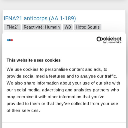
IFNA21 anticorps (AA 1-189)
IFNa21
Reactivité: Humain
WB
Hôte: Souris
Polyclonal
unconjugated
N° du produit ABIN2607755
This website uses cookies
Fiche technique
Détails
We use cookies to personalise content and ads, to
provide social media features and to analyse our traffic.
We also share information about your use of our site with
our social media, advertising and analytics partners who
IFNA21 anticorps (AA 25-189) (Biotin)
may combine it with other information that you’ve
IFNa21
Reactivité: Humain
WB
Hôte: Lapin
Polyclonal
provided to them or that they’ve collected from your use
of their services.
Biotin
N° du produit ABIN2607754