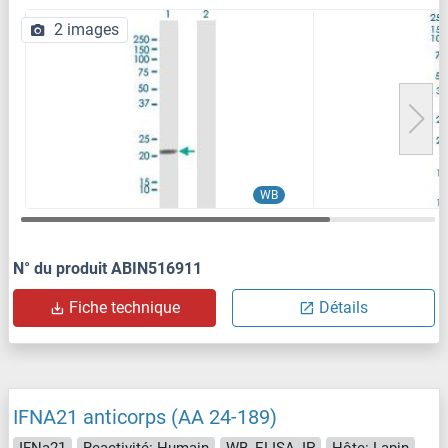
2 images
WB
N° du produit ABIN516911
Fiche technique
Détails
IFNA21 anticorps (AA 24-189)
IFNa21
Reactivité: Humain
WB, ELISA, IP
Hôte: Lapin