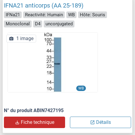
IFNA21 anticorps (AA 25-189)
IFNa21
Reactivité: Humain
WB
Hôte: Souris
Monoclonal
D4
unconjugated
1 image
WB
N° du produit ABIN7427195
Fiche technique
Détails