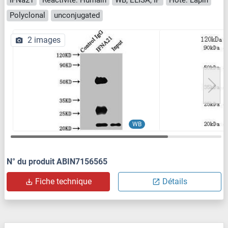
Polyclonal
unconjugated
2 images
WB
N° du produit ABIN7156565
Fiche technique
Détails