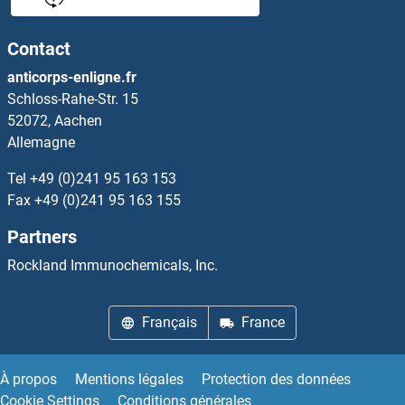
Intrinsic Factor Anticorps
Contact
INTS1 Anticorps
anticorps-enligne.fr
Schloss-Rahe-Str. 15
INTS10 Anticorps
52072, Aachen
Allemagne
INTS12 Anticorps
Tel
+49 (0)241 95 163 153
INTS2 Anticorps
Fax
+49 (0)241 95 163 155
Partners
INTS3 Anticorps
Rockland Immunochemicals, Inc.
INTS4 Anticorps
Français
France
INTS5 Anticorps
INTS7 Anticorps
À propos
Mentions légales
Protection des données
Cookie Settings
Conditions générales