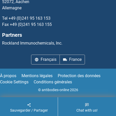
52072, Aachen
Allemagne
Interleukin 17a Anticorps
Tel
+49 (0)241 95 163 153
Interleukin 35 Anticorps
Fax
+49 (0)241 95 163 155
Partners
Interleukin 4 Induced 1 Anticorps
Rockland Immunochemicals, Inc.
Interleukin enhancer-binding factor 3 Anticorps
Français
France
Intersectin 2 Anticorps
Intestinal Alkaline Phosphatase Anticorps
À propos
Mentions légales
Protection des données
Cookie Settings
Conditions générales
Intraflagellar Transport 20 Homolog Anticorps
© antibodies-online 2026
Sauvegarder / Partager
Chat with us!