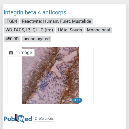
Integrin beta 4 anticorps
ITGB4
Reactivité: Humain, Furet, Mustélidé
WB, FACS, IP, IF, IHC (fro)
Hôte: Souris
Monoclonal
450-9D
unconjugated
1 image
IHC
2 références