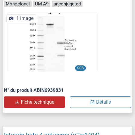
Monoclonal
UM-A9
unconjugated
1 image
SDS
N° du produit ABIN6939831
Fiche technique
Détails