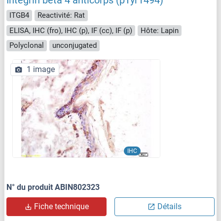
Integrin beta 4 anticorps (pTyr1494)
ITGB4
Reactivité: Rat
ELISA, IHC (fro), IHC (p), IF (cc), IF (p)
Hôte: Lapin
Polyclonal
unconjugated
1 image
IHC
N° du produit ABIN802323
Fiche technique
Détails