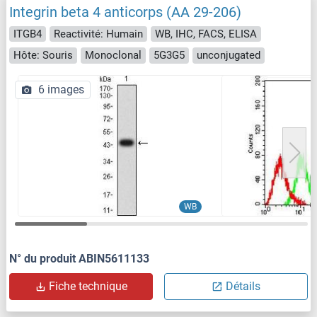
Integrin beta 4 anticorps (AA 29-206)
ITGB4
Reactivité: Humain
WB, IHC, FACS, ELISA
Hôte: Souris
Monoclonal
5G3G5
unconjugated
6 images
WB
N° du produit ABIN5611133
Fiche technique
Détails