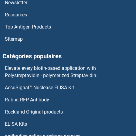
Newsletter
INSM2 Anticorps
Resources
INSM1 Anticorps
Top Antigen Products
INSL6 Anticorps
Sitemap
INSL5 Anticorps
Catégories populaires
INSL4 Anticorps
Elevate every biotin-based application with
Polystreptavidin - polymerized Streptavidin.
INSL3 Anticorps
AccuSignal™ Nuclease ELISA Kit
Integrin beta 5 Anticorps
Rabbit RFP Antibody
Integrin beta 7 Anticorps
Rockland Original products
Integrin, alpha 3 Anticorps
ELISA Kits