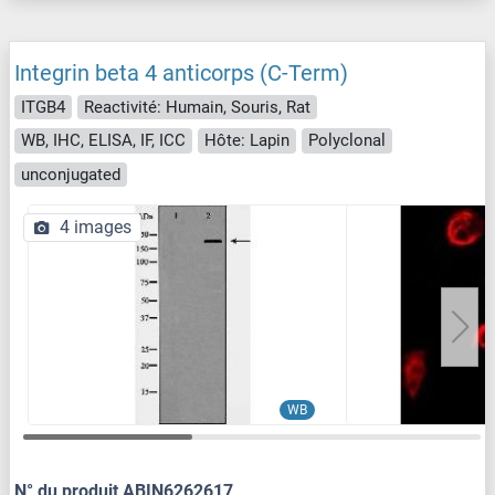
Integrin beta 4 anticorps (C-Term)
ITGB4
Reactivité: Humain, Souris, Rat
WB, IHC, ELISA, IF, ICC
Hôte: Lapin
Polyclonal
unconjugated
4 images
WB
N° du produit ABIN6262617