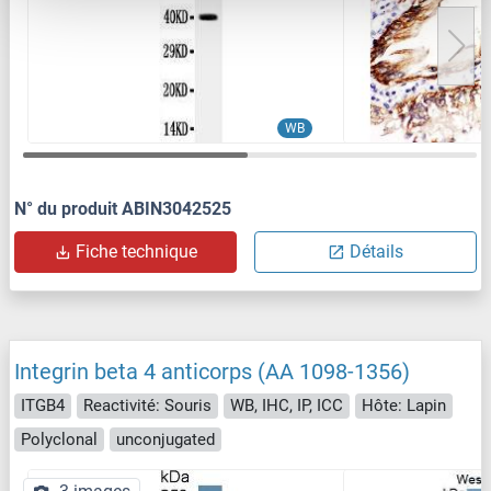
WB
N° du produit ABIN3042525
Fiche technique
Détails
Integrin beta 4 anticorps (AA 1098-1356)
ITGB4
Reactivité: Souris
WB, IHC, IP, ICC
Hôte: Lapin
Polyclonal
unconjugated