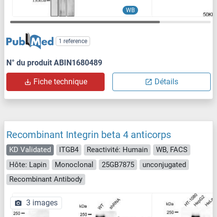
WB
1 reference
N° du produit ABIN1680489
Fiche technique
Détails
Recombinant Integrin beta 4 anticorps
KD Validated
ITGB4
Reactivité: Humain
WB, FACS
Hôte: Lapin
Monoclonal
25GB7875
unconjugated
Recombinant Antibody
3 images