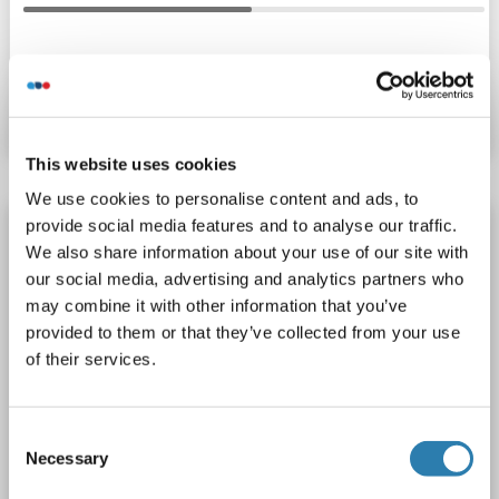
N° du produit ABIN1848054
Fiche technique
Détails
This website uses cookies
We use cookies to personalise content and ads, to
provide social media features and to analyse our traffic.
Integrin beta 4 anticorps (AA 1612-1821)
We also share information about your use of our site with
ITGB4
Reactivité: Humain
WB, IF
Hôte: Souris
our social media, advertising and analytics partners who
Monoclonal
7-CD104
unconjugated
may combine it with other information that you’ve
provided to them or that they’ve collected from your use
2 images
of their services.
Consent
Necessary
Selection