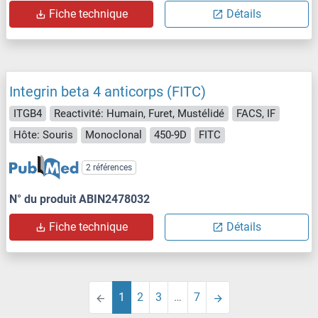
Fiche technique
Détails
Integrin beta 4 anticorps (FITC)
ITGB4
Reactivité: Humain, Furet, Mustélidé
FACS, IF
Hôte: Souris
Monoclonal
450-9D
FITC
2 références
N° du produit ABIN2478032
Fiche technique
Détails
1
2
3
…
7