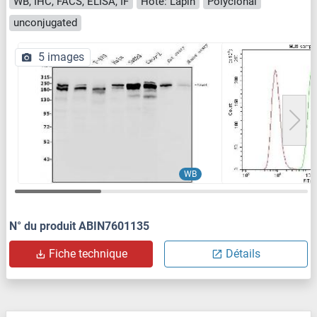
WB, IHC, FACS, ELISA, IF
Hôte: Lapin
Polyclonal
unconjugated
5 images
WB
N° du produit ABIN7601135
Fiche technique
Détails