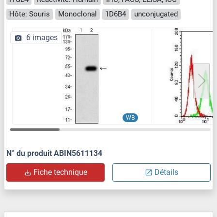
Hôte: Souris
Monoclonal
1D6B4
unconjugated
6 images
WB
N° du produit ABIN5611134
Fiche technique
Détails