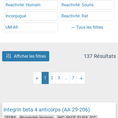
Reactivité: Humain
Reactivité: Souris
Inconjugué
Reactivité: Rat
UM-A9
Tous les filtres
137 Résultats
Afficher les filtres
1
2
3
…
7
Integrin beta 4 anticorps (AA 29-206)
ITGB4
Reactivité: Humain
IHC, FACS, ELISA, ICC