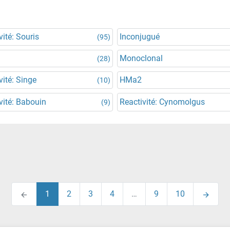
vité: Souris
Inconjugué
(95)
Monoclonal
(28)
vité: Singe
HMa2
(10)
vité: Babouin
Reactivité: Cynomolgus
(9)
1
2
3
4
…
9
10