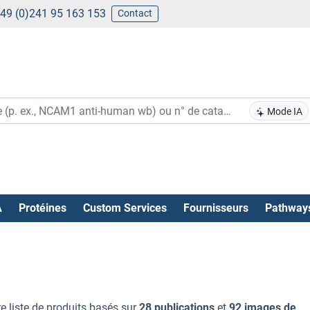
49 (0)241 95 163 153
Contact
Mode IA
A
Protéines
Custom Services
Fournisseurs
Pathway
e liste de produits basés sur
28 publications
et
92 images de