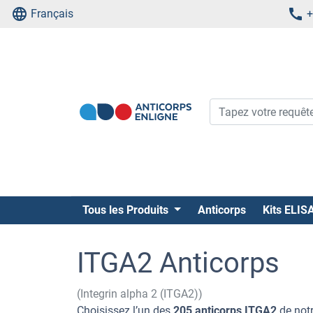
Français
+
Tous les Produits
Anticorps
Kits ELIS
ITGA2 Anticorps
(Integrin alpha 2 (ITGA2))
Choisissez l’un des
205 anticorps ITGA2
de notr