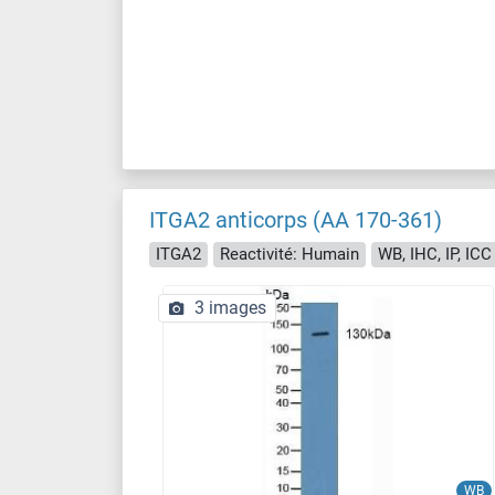
ITGA2 anticorps (AA 170-361)
ITGA2
Reactivité: Humain
WB, IHC, IP, ICC
3 images
WB