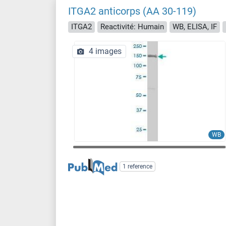
ITGA2 anticorps (AA 30-119)
ITGA2
Reactivité: Humain
WB, ELISA, IF
4 images
WB
1 reference