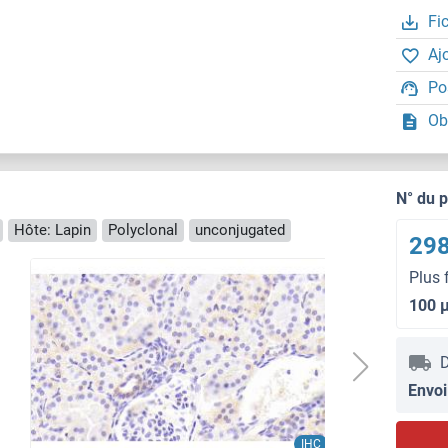
Fi
Aj
Po
Ob
N° du 
Hôte: Lapin
Polyclonal
unconjugated
298
Plus 
100 
D
Envoi
IHC