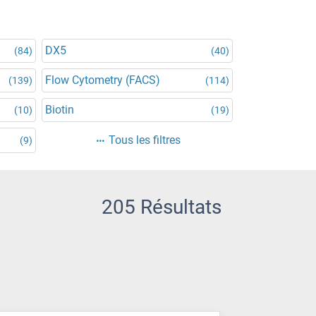
DX5
(84)
(40)
Flow Cytometry (FACS)
(139)
(114)
Biotin
(10)
(19)
Tous les filtres
(9)
205 Résultats