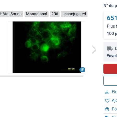
N° du 
Hôte: Souris
Monoclonal
2B6
unconjugated
651
Plus 
100 
D
Envoi
IF
Fi
Aj
Po