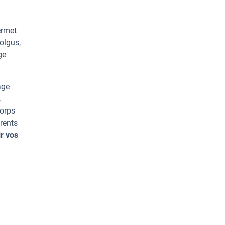
ermet
olgus,
ge
age
.
corps
rents
r vos