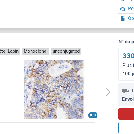
Po
Ob
N° du 
te: Lapin
Monoclonal
unconjugated
330
Plus 
100 
D
Envoi
IHC