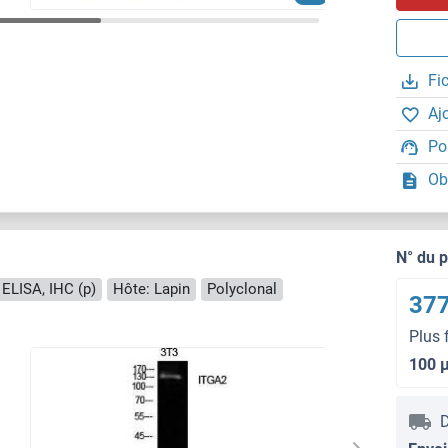
Fi
Aj
Po
Ob
N° du 
 ELISA, IHC (p)
Hôte: Lapin
Polyclonal
377
Plus 
100 
D