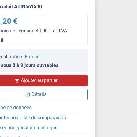
produit ABIN561540
,20 €
frais de livraison 40,00 € et TVA
μg
estination:
France
 sous 8 à 9 jours ouvrables
ELISA
Ajouter au panier
Détails
che de données
outer aux Liste de comparaison
ser une question technique