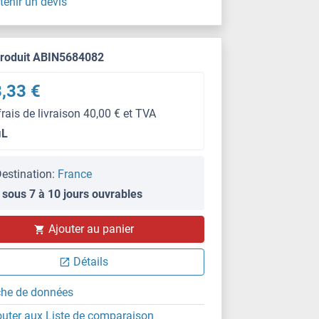
tenir un devis
produit ABIN5684082
,33 €
frais de livraison 40,00 € et TVA
μL
estination:
France
 sous 7 à 10 jours ouvrables
FACS
Ajouter au panier
Détails
che de données
outer aux Liste de comparaison