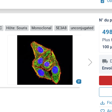
Ob
N° du 
CC
Hôte: Souris
Monoclonal
5E3A8
unconjugated
498
Plus 
100 
D
Envoi
IF
Fi
Aj