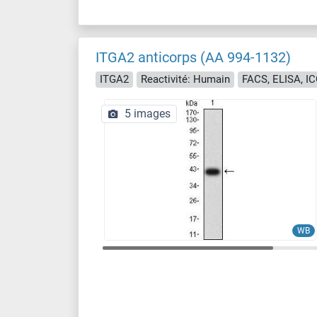
ITGA2 anticorps (AA 994-1132)
ITGA2
Reactivité: Humain
FACS, ELISA, I
5 images
WB