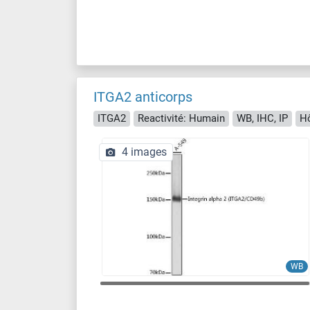
ITGA2 anticorps
ITGA2
Reactivité: Humain
WB, IHC, IP
Hô
4 images
WB