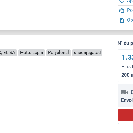
Aj
Po
Ob
N° du 
C, ELISA
Hôte: Lapin
Polyclonal
unconjugated
1.3
Plus 
200 
D
Envoi