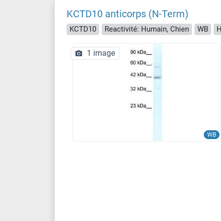
KCTD10 anticorps (N-Term)
KCTD10
Reactivité: Humain, Chien
WB
H
1 image
WB