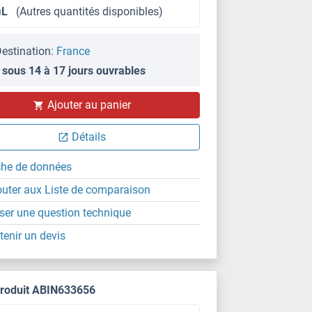
μL
(Autres quantités disponibles)
estination:
France
 sous 14 à 17 jours ouvrables
Ajouter au panier
IHC (p)
Détails
che de données
outer aux Liste de comparaison
ser une question technique
tenir un devis
produit ABIN633656