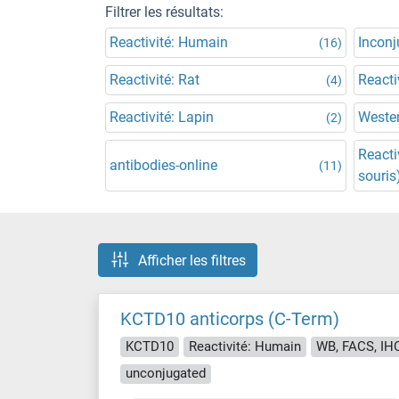
Filtrer les résultats:
Reactivité: Humain
Incon
(16)
Reactivité: Rat
Reacti
(4)
Reactivité: Lapin
Wester
(2)
Reacti
antibodies-online
(11)
souris
Afficher les filtres
KCTD10 anticorps (C-Term)
KCTD10
Reactivité: Humain
WB, FACS, IHC
unconjugated