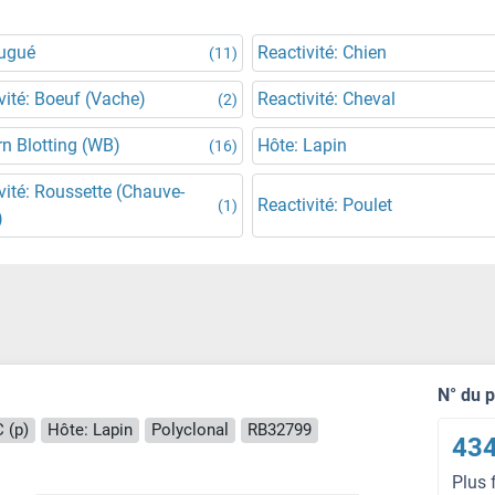
jugué
Reactivité: Chien
(11)
vité: Boeuf (Vache)
Reactivité: Cheval
(2)
n Blotting (WB)
Hôte: Lapin
(16)
vité: Roussette (Chauve-
Reactivité: Poulet
(1)
)
N° du 
 (p)
Hôte: Lapin
Polyclonal
RB32799
434
Plus 