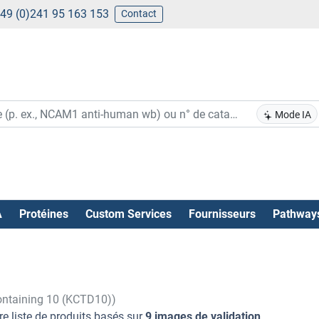
49 (0)241 95 163 153
Contact
Mode IA
A
Protéines
Custom Services
Fournisseurs
Pathway
ontaining 10 (KCTD10))
re liste de produits basés sur
9 images de validation
.