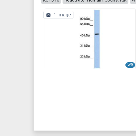
1 image
WB