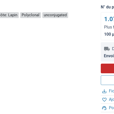
N° du 
ôte: Lapin
Polyclonal
unconjugated
1.0
Plus 
100 
D
Envoi
Fi
Aj
Po