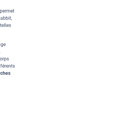
 permet
abbit,
telles
age
.
corps
férents
rches