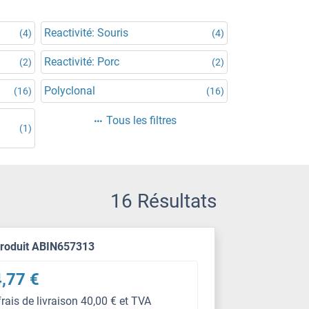
Reactivité: Souris
(4)
(4)
Reactivité: Porc
(2)
(2)
Polyclonal
(16)
(16)
Tous les filtres
(1)
16 Résultats
produit ABIN657313
,77 €
frais de livraison 40,00 € et TVA