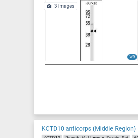
3 images
WB
KCTD10 anticorps (Middle Region)
KCTD10
Reactivité: Humain, Souris, Rat
W