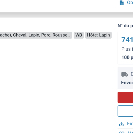
Ob
N° du 
Reactivité: Humain, Chien, Boeuf (Vache), Cheval, Lapin, Porc, Roussette (Chauve-souris), Poulet, Singe
WB
Hôte: Lapin
741
Plus 
100 
D
Envoi
Fi