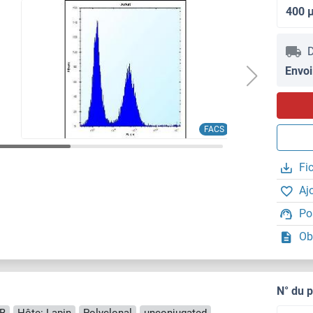
400 
D
Envoi
FACS
Fi
Aj
Po
Ob
N° du 
B
Hôte: Lapin
Polyclonal
unconjugated