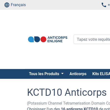
Français
+
Tous les Produits
Anticorps
Kits ELIS
KCTD10 Anticorps
(Potassium Channel Tetramerisation Domain C
Choisissez l’un des
16 anticorps KCTD10
de not