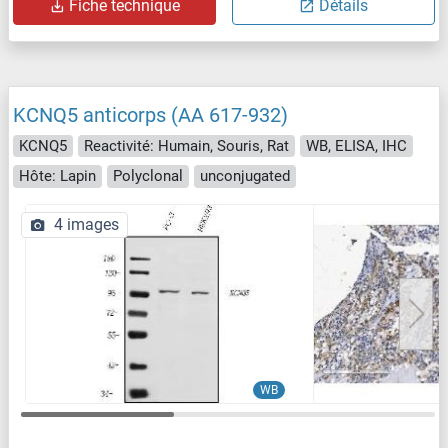
Fiche technique
Détails
KCNQ5 anticorps (AA 617-932)
KCNQ5
Reactivité: Humain, Souris, Rat
WB, ELISA, IHC
Hôte: Lapin
Polyclonal
unconjugated
4 images
WB