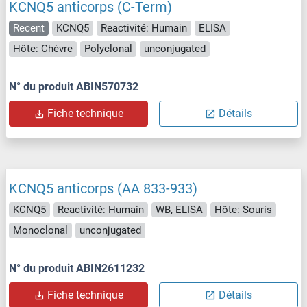
KCNQ5 anticorps (C-Term)
Recent
KCNQ5
Reactivité: Humain
ELISA
Hôte: Chèvre
Polyclonal
unconjugated
N° du produit ABIN570732
Fiche technique
Détails
KCNQ5 anticorps (AA 833-933)
KCNQ5
Reactivité: Humain
WB, ELISA
Hôte: Souris
Monoclonal
unconjugated
N° du produit ABIN2611232
Fiche technique
Détails