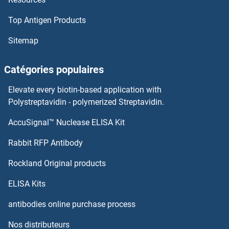
Top Antigen Products
KCNK6 Anticorps
Sitemap
KCNK4 Anticorps
Catégories populaires
KCNK3 Anticorps
Elevate every biotin-based application with
KCNK2 Anticorps
Polystreptavidin - polymerized Streptavidin.
AccuSignal™ Nuclease ELISA Kit
KCNK18 Anticorps
Rabbit RFP Antibody
KCNRG Anticorps
Rockland Original products
KCNS1 Anticorps
ELISA Kits
KCNS2 Anticorps
antibodies online purchase process
Nos distributeurs
KCNS3 Anticorps