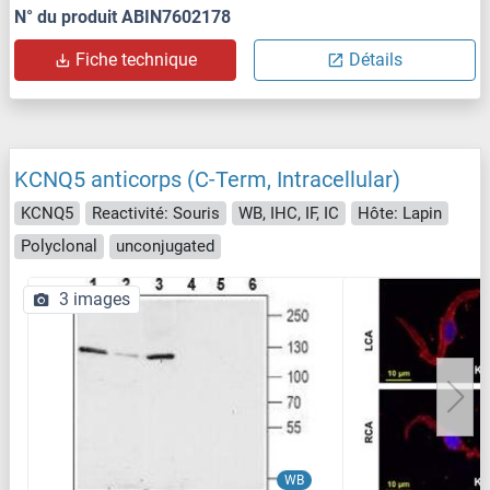
N° du produit ABIN7602178
Fiche technique
Détails
KCNQ5 anticorps (C-Term, Intracellular)
KCNQ5
Reactivité: Souris
WB, IHC, IF, IC
Hôte: Lapin
Polyclonal
unconjugated
3 images
WB