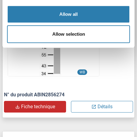
Polyclonal
unconjugated
Allow all
1 image
Allow selection
WB
N° du produit ABIN2856274
Fiche technique
Détails