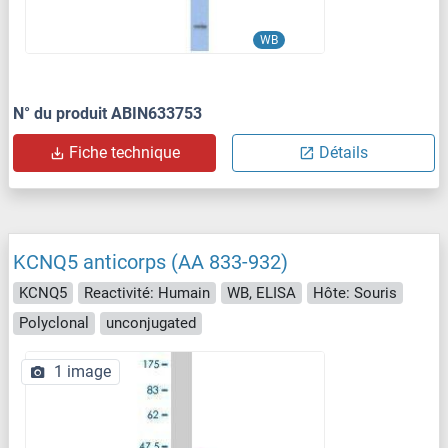
WB
N° du produit ABIN633753
Fiche technique
Détails
KCNQ5 anticorps (AA 833-932)
KCNQ5
Reactivité: Humain
WB, ELISA
Hôte: Souris
Polyclonal
unconjugated
1 image