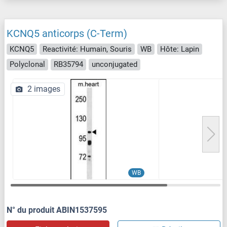
KCNQ5 anticorps (C-Term)
KCNQ5
Reactivité: Humain, Souris
WB
Hôte: Lapin
Polyclonal
RB35794
unconjugated
2 images
WB
N° du produit ABIN1537595