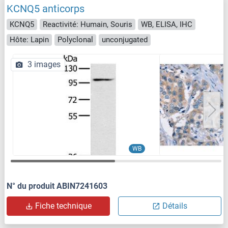
KCNQ5 anticorps
KCNQ5
Reactivité: Humain, Souris
WB, ELISA, IHC
Hôte: Lapin
Polyclonal
unconjugated
3 images
WB
N° du produit ABIN7241603
Fiche technique
Détails