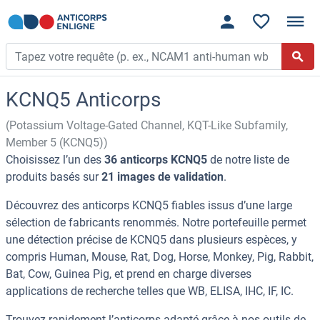
KCNQ5 Anticorps
(Potassium Voltage-Gated Channel, KQT-Like Subfamily,
Member 5 (KCNQ5))
Choisissez l’un des
36 anticorps KCNQ5
de notre liste de
produits basés sur
21 images de validation
.
Découvrez des anticorps KCNQ5 fiables issus d’une large
sélection de fabricants renommés. Notre portefeuille permet
une détection précise de KCNQ5 dans plusieurs espèces, y
compris Human, Mouse, Rat, Dog, Horse, Monkey, Pig, Rabbit,
Bat, Cow, Guinea Pig, et prend en charge diverses
applications de recherche telles que WB, ELISA, IHC, IF, IC.
Trouvez rapidement l’anticorps adapté grâce à nos outils de