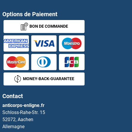
KCNT1 Anticorps
Options de Paiement
BON DE COMMANDE
KCNT2 Anticorps
KCNU1 Anticorps
KCNV1 Anticorps
KCNV2 Anticorps
MONEY-BACK-GUARANTEE
KCP Anticorps
Contact
KCT2 Anticorps
anticorps-enligne.fr
Schloss-Rahe-Str. 15
KCTD1 Anticorps
52072, Aachen
Allemagne
KCTD10 Anticorps