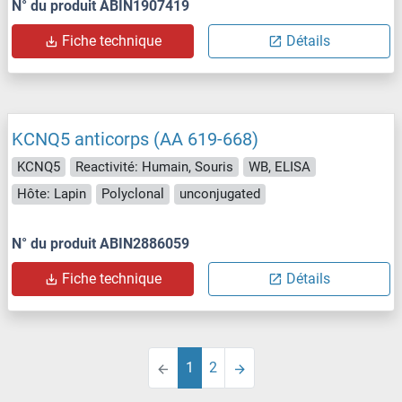
N° du produit ABIN1907419
Fiche technique
Détails
KCNQ5 anticorps (AA 619-668)
KCNQ5
Reactivité: Humain, Souris
WB, ELISA
Hôte: Lapin
Polyclonal
unconjugated
N° du produit ABIN2886059
Fiche technique
Détails
1
2