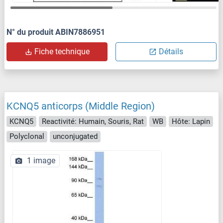
N° du produit ABIN7886951
Fiche technique
Détails
KCNQ5 anticorps (Middle Region)
KCNQ5
Reactivité: Humain, Souris, Rat
WB
Hôte: Lapin
Polyclonal
unconjugated
1 image