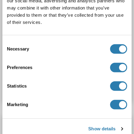
our social media, advertising and analytics partners who
1 image
may combine it with other information that you’ve
provided to them or that they’ve collected from your use
of their services.
Consent
Necessary
Selection
Preferences
N° du produit ABIN6742723
Statistics
Fiche technique
Détails
Marketing
KCNQ5 anticorps
Show details
KCNQ5
Reactivité: Humain
WB
Hôte: Lapin