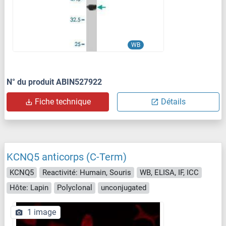
WB
N° du produit ABIN527922
Fiche technique
Détails
KCNQ5 anticorps (C-Term)
KCNQ5
Reactivité: Humain, Souris
WB, ELISA, IF, ICC
Hôte: Lapin
Polyclonal
unconjugated
1 image