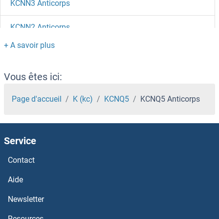
KCNN3 Anticorps
KCNN2 Anticorps
KCNN1 Anticorps
KCNMB4 Anticorps
Vous êtes ici:
KCNMB3 Anticorps
Page d'accueil
K (kc)
KCNQ5
KCNQ5 Anticorps
KCNMB2 Anticorps
Service
KCNMB1 Anticorps
Contact
KCNMA1 Anticorps
Aide
KCNK9 Anticorps
Newsletter
Resources
KCNK7 Anticorps