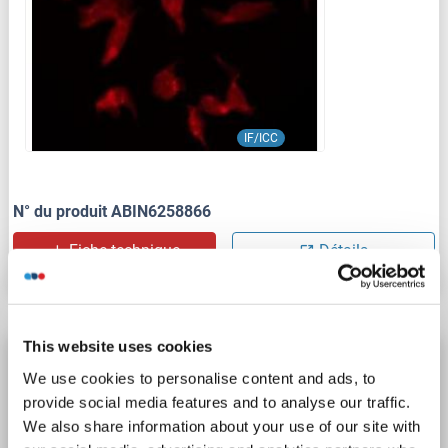
IF/ICC
N° du produit ABIN6258866
Fiche technique
Détails
This website uses cookies
KCNQ5 anticorps (AA 575-624)
We use cookies to personalise content and ads, to
KCNQ5
Reactivité: Humain, Souris, Rat, Chien, Cheval, Porc, Lapin, Singe, Roussette (Chauve-souris)
WB
provide social media features and to analyse our traffic.
Hôte: Lapin
Polyclonal
unconjugated
We also share information about your use of our site with