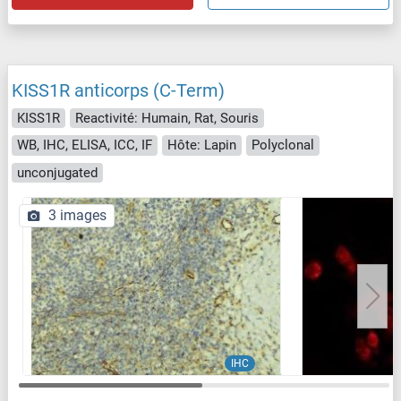
KISS1R anticorps (C-Term)
KISS1R
Reactivité: Humain, Rat, Souris
WB, IHC, ELISA, ICC, IF
Hôte: Lapin
Polyclonal
unconjugated
3 images
IHC