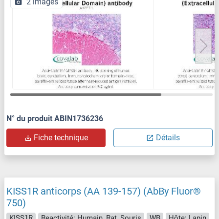
2 images
N° du produit ABIN1736236
Fiche technique
Détails
KISS1R anticorps (AA 139-157) (AbBy Fluor®
750)
KISS1R
Reactivité: Humain, Rat, Souris
WB
Hôte: Lapin