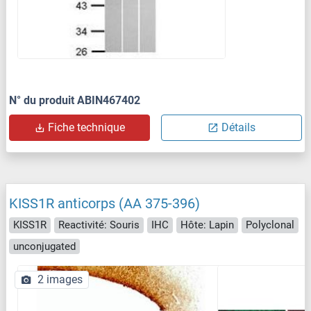
N° du produit ABIN467402
Fiche technique
Détails
KISS1R anticorps (AA 375-396)
KISS1R
Reactivité: Souris
IHC
Hôte: Lapin
Polyclonal
unconjugated
2 images