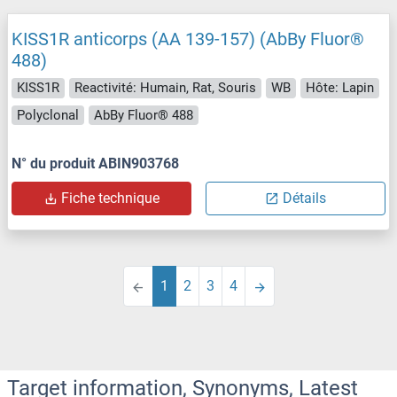
KISS1R anticorps (AA 139-157) (AbBy Fluor®
488)
KISS1R
Reactivité: Humain, Rat, Souris
WB
Hôte: Lapin
Polyclonal
AbBy Fluor® 488
N° du produit ABIN903768
Fiche technique
Détails
1
2
3
4
Target information, Synonyms, Latest