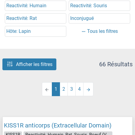
Reactivité: Humain
Reactivité: Souris
Reactivité: Rat
Inconjugué
Hôte: Lapin
Tous les filtres
66 Résultats
Afficher les filtres
1
2
3
4
KISS1R anticorps (Extracellular Domain)
KISS1R
Reactivité: Humain, Rat, Souris, Boeuf (Vache), Porc, Roussette (Chauve-souris), Chien, Hamster, Singe