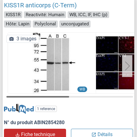
KISS1R anticorps (C-Term)
KISS1R
Reactivité: Humain
WB, ICC, IF, IHC (p)
Hôte: Lapin
Polyclonal
unconjugated
3 images
WB
1 reference
N° du produit ABIN2854280
Fiche technique
Détails