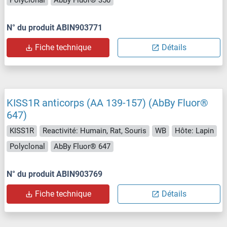
N° du produit ABIN903771
Fiche technique
Détails
KISS1R anticorps (AA 139-157) (AbBy Fluor®
647)
KISS1R
Reactivité: Humain, Rat, Souris
WB
Hôte: Lapin
Polyclonal
AbBy Fluor® 647
N° du produit ABIN903769
Fiche technique
Détails