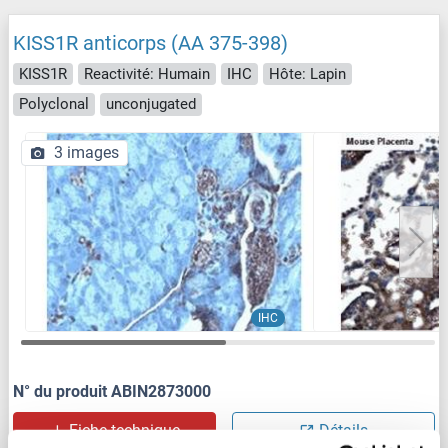
KISS1R anticorps (AA 375-398)
KISS1R
Reactivité: Humain
IHC
Hôte: Lapin
Polyclonal
unconjugated
3 images
IHC
N° du produit ABIN2873000
Fiche technique
Détails