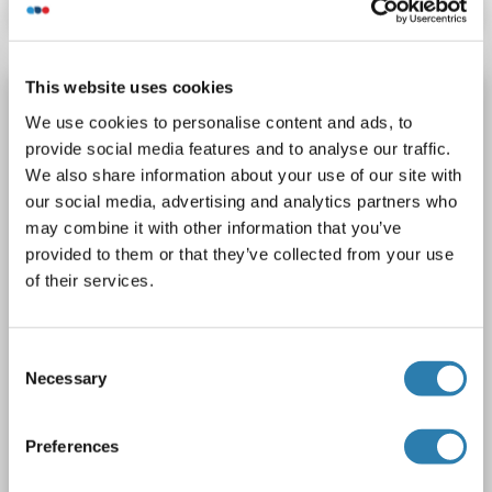
This website uses cookies
KISS1R anticorps (AA 60-373)
We use cookies to personalise content and ads, to
KISS1R
Reactivité: Humain, Rat, Souris
provide social media features and to analyse our traffic.
WB, IHC, ELISA, ICC, IF
Hôte: Lapin
Polyclonal
We also share information about your use of our site with
our social media, advertising and analytics partners who
unconjugated
may combine it with other information that you’ve
provided to them or that they’ve collected from your use
9 images
of their services.
Consent
Necessary
Selection
IHC
Preferences