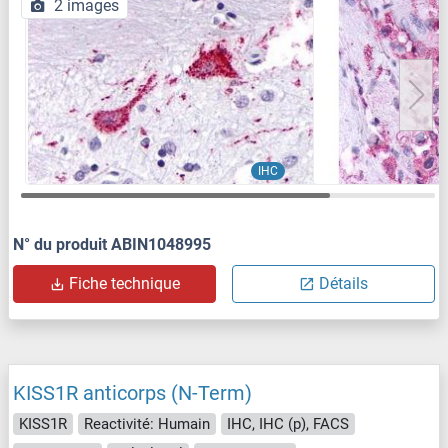
2 images
IHC
N° du produit ABIN1048995
Fiche technique
Détails
KISS1R anticorps (N-Term)
KISS1R
Reactivité: Humain
IHC, IHC (p), FACS