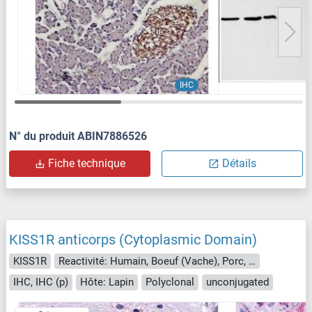
IHC
N° du produit ABIN7886526
Fiche technique
Détails
KISS1R anticorps (Cytoplasmic Domain)
KISS1R
Reactivité: Humain, Boeuf (Vache), Porc, Chévre
IHC, IHC (p)
Hôte: Lapin
Polyclonal
unconjugated