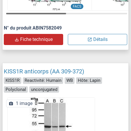
FACS
N° du produit ABIN7582049
Fiche technique
Détails
KISS1R anticorps (AA 309-372)
KISS1R
Reactivité: Humain
WB
Hôte: Lapin
Polyclonal
unconjugated
1 image