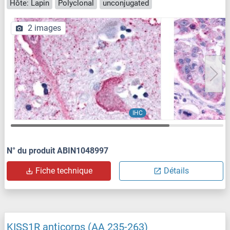
Hôte: Lapin
Polyclonal
unconjugated
2 images
IHC
N° du produit ABIN1048997
Fiche technique
Détails
KISS1R anticorps (AA 235-263)