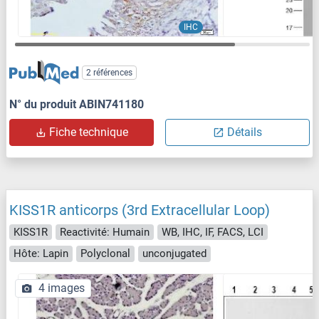
IHC
2 références
N° du produit ABIN741180
Fiche technique
Détails
KISS1R anticorps (3rd Extracellular Loop)
KISS1R
Reactivité: Humain
WB, IHC, IF, FACS, LCI
Hôte: Lapin
Polyclonal
unconjugated
4 images