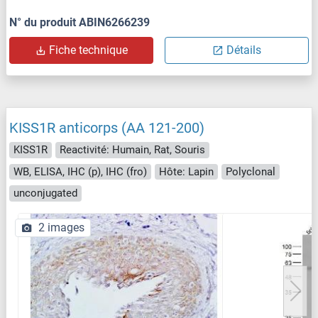
N° du produit ABIN6266239
Fiche technique
Détails
KISS1R anticorps (AA 121-200)
KISS1R
Reactivité: Humain, Rat, Souris
WB, ELISA, IHC (p), IHC (fro)
Hôte: Lapin
Polyclonal
unconjugated
2 images