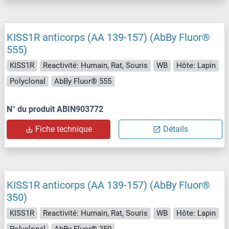
KISS1R anticorps (AA 139-157) (AbBy Fluor®
555)
KISS1R
Reactivité: Humain, Rat, Souris
WB
Hôte: Lapin
Polyclonal
AbBy Fluor® 555
N° du produit ABIN903772
Fiche technique
Détails
KISS1R anticorps (AA 139-157) (AbBy Fluor®
350)
KISS1R
Reactivité: Humain, Rat, Souris
WB
Hôte: Lapin
Polyclonal
AbBy Fluor® 350