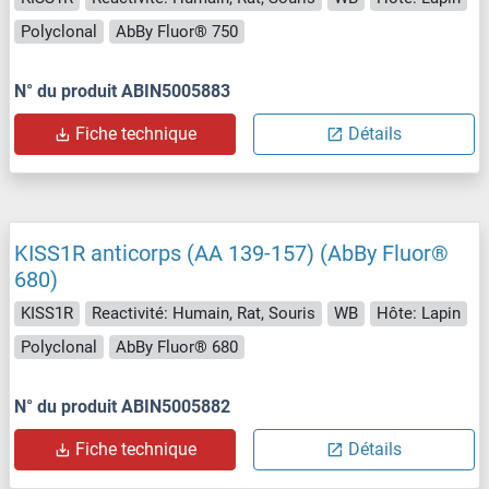
Polyclonal
AbBy Fluor® 750
N° du produit ABIN5005883
Fiche technique
Détails
KISS1R anticorps (AA 139-157) (AbBy Fluor®
680)
KISS1R
Reactivité: Humain, Rat, Souris
WB
Hôte: Lapin
Polyclonal
AbBy Fluor® 680
N° du produit ABIN5005882
Fiche technique
Détails