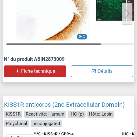
IHC
N° du produit ABIN2873009
Fiche technique
Détails
KISS1R anticorps (2nd Extracellular Domain)
KISS1R
Reactivité: Humain
IHC (p)
Hôte: Lapin
Polyclonal
unconjugated