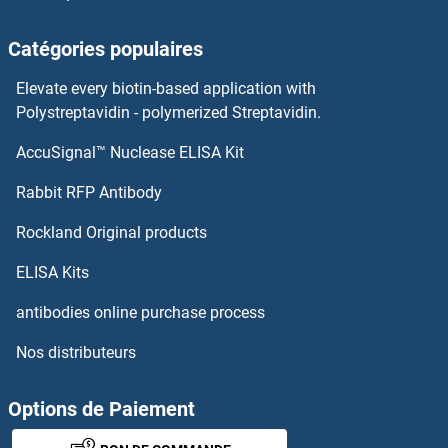
KIR2DL2 Anticorps
Catégories populaires
KIR2DL1 Anticorps
Elevate every biotin-based application with
Kir2.2 Anticorps
Polystreptavidin - polymerized Streptavidin.
AccuSignal™ Nuclease ELISA Kit
Kininogen (HMW) Anticorps
Rabbit RFP Antibody
KIT Anticorps
Rockland Original products
KIT Ligand Anticorps
ELISA Kits
KLC1 Anticorps
antibodies online purchase process
Nos distributeurs
KLC2 Anticorps
KLC3 Anticorps
Options de Paiement