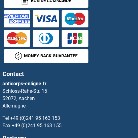
BON DE COMMANDE
KLC4 Anticorps
KLF1 Anticorps
KLF10/TIEG1 Anticorps
KLF11 Anticorps
MONEY-BACK-GUARANTEE
KLF12 Anticorps
Contact
KLF13 Anticorps
anticorps-enligne.fr
Schloss-Rahe-Str. 15
KLF14 Anticorps
52072, Aachen
Allemagne
KLF15 Anticorps
Tel
+49 (0)241 95 163 153
KLF16 Anticorps
Fax
+49 (0)241 95 163 155
Partners
KLF17 Anticorps