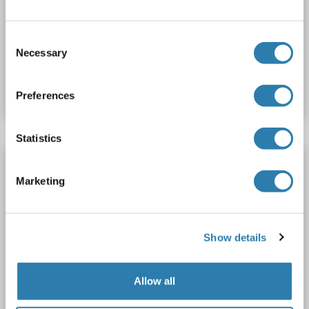
WB
Consent
Necessary
Selection
N° du produit ABIN7433996
Fiche technique
Détails
Preferences
Statistics
KLF5 anticorps (AA 358-457)
Marketing
KLF5
Reactivité: Humain
WB, ELISA
Hôte: Souris
Polyclonal
unconjugated
Show details
1 image
Allow all