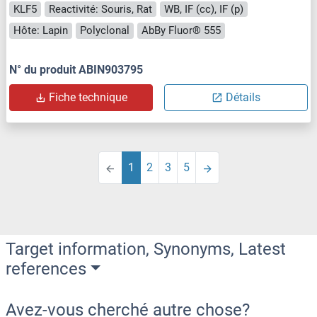
KLF5
Reactivité: Souris, Rat
WB, IF (cc), IF (p)
Hôte: Lapin
Polyclonal
AbBy Fluor® 555
N° du produit ABIN903795
Fiche technique
Détails
1
2
3
5
Target information, Synonyms, Latest
references
Avez-vous cherché autre chose?