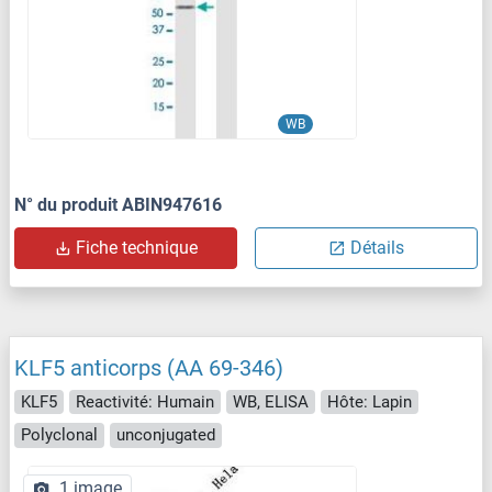
WB
N° du produit ABIN947616
Fiche technique
Détails
KLF5 anticorps (AA 69-346)
KLF5
Reactivité: Humain
WB, ELISA
Hôte: Lapin
Polyclonal
unconjugated
1 image