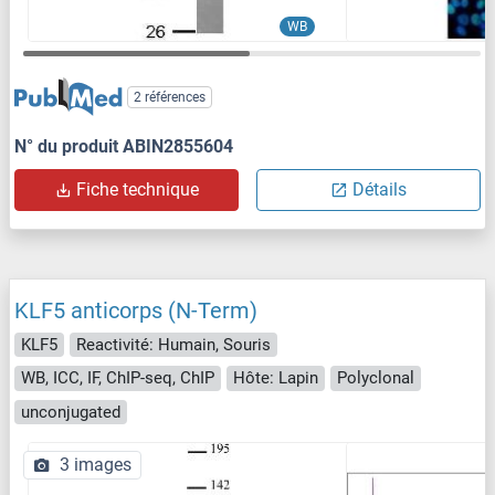
WB
2 références
N° du produit ABIN2855604
Fiche technique
Détails
KLF5 anticorps (N-Term)
KLF5
Reactivité: Humain, Souris
WB, ICC, IF, ChIP-seq, ChIP
Hôte: Lapin
Polyclonal
unconjugated
3 images