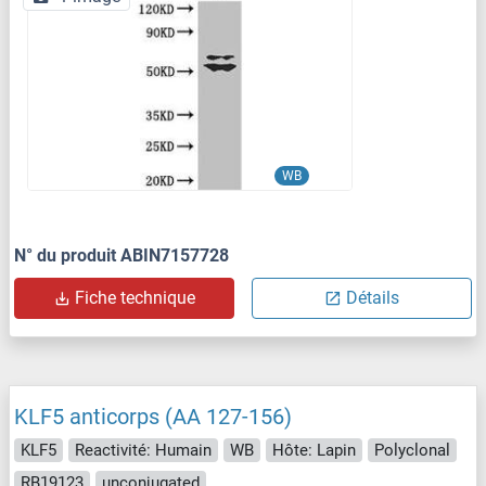
WB
N° du produit ABIN7157728
Fiche technique
Détails
KLF5 anticorps (AA 127-156)
KLF5
Reactivité: Humain
WB
Hôte: Lapin
Polyclonal
RB19123
unconjugated