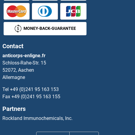
KLHDC3 Anticorps
KLHDC8A Anticorps
MONEY-BACK-GUARANTEE
KLHDC8B Anticorps
Contact
KLHL1 Anticorps
anticorps-enligne.fr
Schloss-Rahe-Str. 15
KLHL12 Anticorps
52072, Aachen
Allemagne
KLHL13 Anticorps
Tel
+49 (0)241 95 163 153
KLHL14 Anticorps
Fax
+49 (0)241 95 163 155
Partners
KLHL15 Anticorps
Rockland Immunochemicals, Inc.
KLHL2 Anticorps