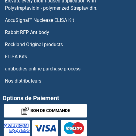
Elevate every biotin-based application with
KISS1R Anticorps
Polystreptavidin - polymerized Streptavidin.
AccuSignal™ Nuclease ELISA Kit
KISS1 Anticorps
Rabbit RFP Antibody
KLF6 Anticorps
Rockland Original products
KLF7 Anticorps
ELISA Kits
KLF8 Anticorps
antibodies online purchase process
Nos distributeurs
KLF9 Anticorps
KLH Anticorps
Options de Paiement
BON DE COMMANDE
KLHDC1 Anticorps
KLHDC2 Anticorps