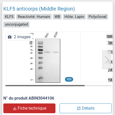
KLF5 anticorps (Middle Region)
KLF5
Reactivité: Humain
WB
Hôte: Lapin
Polyclonal
unconjugated
2 images
WB
N° du produit ABIN3044106
Fiche technique
Détails