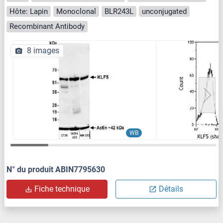
Hôte: Lapin
Monoclonal
BLR243L
unconjugated
Recombinant Antibody
8 images
WB
N° du produit ABIN7795630
Fiche technique
Détails