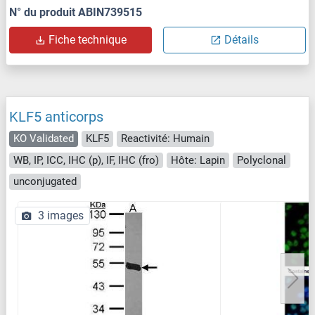
N° du produit ABIN739515
Fiche technique
Détails
KLF5 anticorps
KO Validated
KLF5
Reactivité: Humain
WB, IP, ICC, IHC (p), IF, IHC (fro)
Hôte: Lapin
Polyclonal
unconjugated
3 images