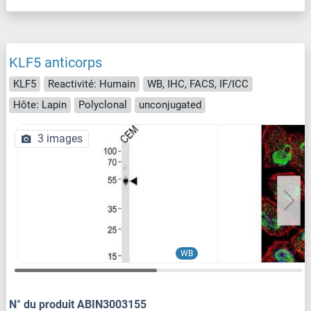
KLF5 anticorps
KLF5
Reactivité: Humain
WB, IHC, FACS, IF/ICC
Hôte: Lapin
Polyclonal
unconjugated
3 images
WB
N° du produit ABIN3003155