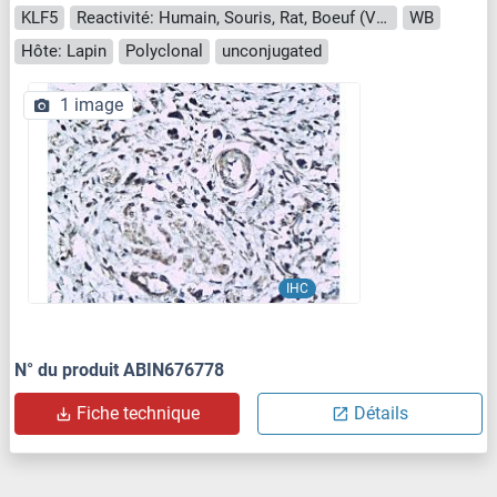
KLF5
Reactivité: Humain, Souris, Rat, Boeuf (Vache), Porc, Chien
WB
Hôte: Lapin
Polyclonal
unconjugated
1 image
IHC
N° du produit ABIN676778
Fiche technique
Détails