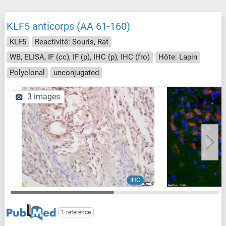
KLF5 anticorps (AA 61-160)
KLF5
Reactivité: Souris, Rat
WB, ELISA, IF (cc), IF (p), IHC (p), IHC (fro)
Hôte: Lapin
Polyclonal
unconjugated
3 images
IHC
1 reference