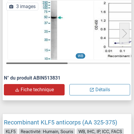
3 images
WB
N° du produit ABIN513831
Fiche technique
Détails
Recombinant KLF5 anticorps (AA 325-375)
KLF5
Reactivité: Humain, Souris
WB, IHC, IP, ICC, FACS