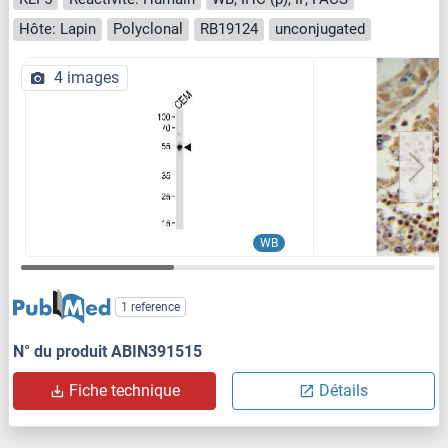
Hôte: Lapin
Polyclonal
RB19124
unconjugated
4 images
WB
1 reference
N° du produit ABIN391515
Fiche technique
Détails