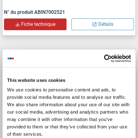
N° du produit ABIN7002521
Fiche technique
Détails
KLF5 anticorps (AA 216-457)
KLF5
Reactivité: Humain
WB, IHC, IP, ICC
Hôte: Lapin
Polyclonal
unconjugated
This website uses cookies
We use cookies to personalise content and ads, to
1 image
provide social media features and to analyse our traffic.
We also share information about your use of our site with
our social media, advertising and analytics partners who
may combine it with other information that you’ve
provided to them or that they’ve collected from your use
of their services.