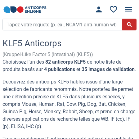
KLF5 Anticorps
(Kruppel-Like Factor 5 (Intestinal) (KLF5))
Choisissez l’un des
82 anticorps KLF5
de notre liste de
produits basés sur
4 publications
et
35 images de validation
.
Découvrez des anticorps KLF5 fiables issus d’une large
sélection de fabricants renommés. Notre portefeuille permet
une détection précise de KLF5 dans plusieurs espèces, y
compris Mouse, Human, Rat, Cow, Pig, Dog, Bat, Chicken,
Guinea Pig, Horse, Monkey, Rabbit, Sheep, et prend en charge
diverses applications de recherche telles que WB, IF (cc), IF
(p), ELISA, IHC (p).
Trouvez rapidement l’anticorps adapté grâce à nos outils de