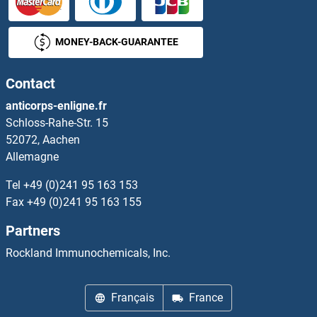
LAMB2 Kits ELISA
MONEY-BACK-GUARANTEE
LAMb4 Kits ELISA
Contact
LAMC2 Kits ELISA
anticorps-enligne.fr
Schloss-Rahe-Str. 15
LAMC3 Kits ELISA
52072, Aachen
Allemagne
Lamin A/C Kits ELISA
Tel
+49 (0)241 95 163 153
Lamin B1 Kits ELISA
Fax
+49 (0)241 95 163 155
Partners
Lamin B2 Kits ELISA
Rockland Immunochemicals, Inc.
Laminin Kits ELISA
Français
France
Laminin Kits ELISA