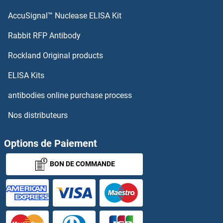
AccuSignal™ Nuclease ELISA Kit
Lactate Dehydrogenase C Kits ELISA
Rabbit RFP Antibody
LACTB Kits ELISA
Rockland Original products
Lactoferrin Kits ELISA
ELISA Kits
antibodies online purchase process
Ladinin 1 Kits ELISA
Nos distributeurs
LAG3 Kits ELISA
Options de Paiement
LAIR2 Kits ELISA
BON DE COMMANDE
LALBA Kits ELISA
LAMA3 Kits ELISA
LAMa4 Kits ELISA