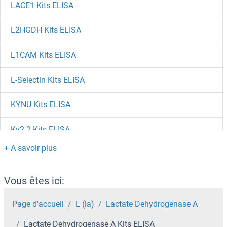
LACE1 Kits ELISA
L2HGDH Kits ELISA
L1CAM Kits ELISA
L-Selectin Kits ELISA
KYNU Kits ELISA
Kv2.2 Kits ELISA
KTN1 Kits ELISA
KSR2 Kits ELISA
Vous êtes ici:
KSR1 Kits ELISA
Page d'accueil
L (la)
Lactate Dehydrogenase A
Lactate Dehydrogenase A Kits ELISA