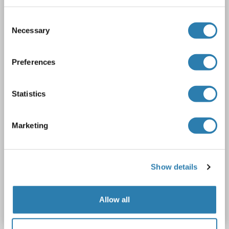
LDHA
Reactivité: Rat
Colorimetric
Sandwich ELISA
39-2500 mU/mL
Plasma, Serum, Tissue Homogenate
Consent
Necessary
Selection
1 image
Preferences
Statistics
Marketing
ELISA
3 références
Show details
N° du produit ABIN367562
Allow all
Fiche technique
Détails