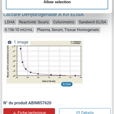
Allow selection
Lactate Dehydrogenase A Kit ELISA
LDHA
Reactivité: Souris
Colorimetric
Sandwich ELISA
0.156-10 mU/mL
Plasma, Serum, Tissue Homogenate
1 image
ELISA
N° du produit ABIN857620
Fiche technique
Détails