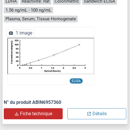
LDHA
Reactivité: Rat
Colorimetric
Sandwich ELISA
1.56 ng/mL - 100 ng/mL
Plasma, Serum, Tissue Homogenate
1 image
ELISA
N° du produit ABIN6957360
Fiche technique
Détails