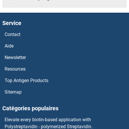
KRT9 Kits ELISA
KRT81 Kits ELISA
Service
KRT8 Kits ELISA
Contact
KRT6A Kits ELISA
Aide
Newsletter
KRT40 Kits ELISA
Resources
KRT4 Kits ELISA
Top Antigen Products
KRT23 Kits ELISA
Sitemap
KRT20 Kits ELISA
Catégories populaires
KRT17 Kits ELISA
Elevate every biotin-based application with
Polystreptavidin - polymerized Streptavidin.
KRT16 Kits ELISA