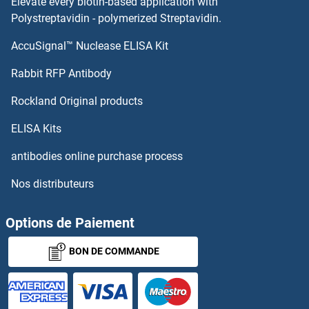
Elevate every biotin-based application with
Laminin alpha 5 Kits ELISA
Polystreptavidin - polymerized Streptavidin.
AccuSignal™ Nuclease ELISA Kit
Laminin alpha 1 Kits ELISA
Rabbit RFP Antibody
Lbx1 Kits ELISA
Rockland Original products
LC3B Kits ELISA
ELISA Kits
LCA5 Kits ELISA
antibodies online purchase process
Nos distributeurs
LCAT Kits ELISA
LCE3D Kits ELISA
Options de Paiement
BON DE COMMANDE
LCK Kits ELISA
LCN12 Kits ELISA