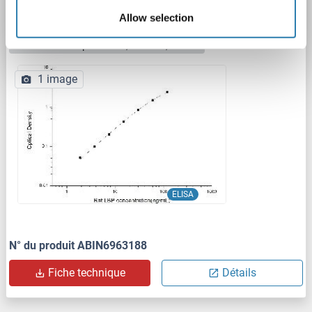
LBP
Reactivité: Rat
Colorimetric
Sandwich ELISA
Allow selection
1.88 ng/mL - 120 ng/mL
Cell Culture Supernatant, Plasma, Serum
1 image
ELISA
N° du produit ABIN6963188
Fiche technique
Détails