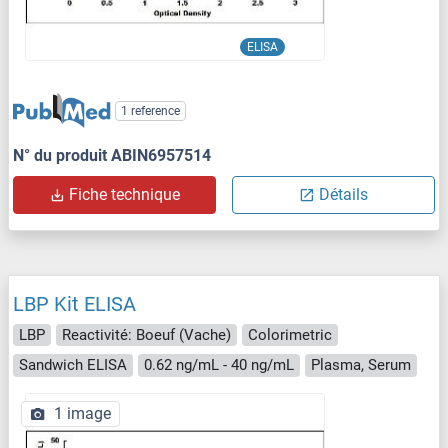
ELISA
1 reference
N° du produit ABIN6957514
Fiche technique
Détails
LBP Kit ELISA
LBP
Reactivité: Boeuf (Vache)
Colorimetric
Sandwich ELISA
0.62 ng/mL - 40 ng/mL
Plasma, Serum
1 image