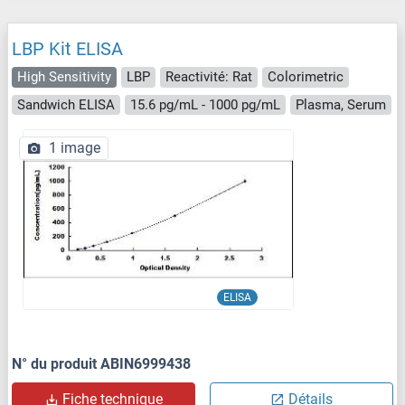
LBP Kit ELISA
High Sensitivity
LBP
Reactivité: Rat
Colorimetric
Sandwich ELISA
15.6 pg/mL - 1000 pg/mL
Plasma, Serum
1 image
ELISA
N° du produit ABIN6999438
Fiche technique
Détails