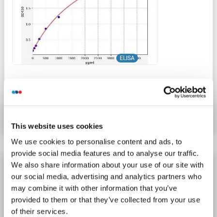
ELISA
N° du produit ABIN6968328
Fiche technique
Détails
This website uses cookies
We use cookies to personalise content and ads, to
provide social media features and to analyse our traffic.
LBP Kit ELISA
We also share information about your use of our site with
our social media, advertising and analytics partners who
LBP
Reactivité: Humain
Colorimetric
Sandwich ELISA
may combine it with other information that you’ve
31.25 pg/mL - 2000 pg/mL
provided to them or that they’ve collected from your use
Plasma, Serum, Tissue Homogenate
of their services.