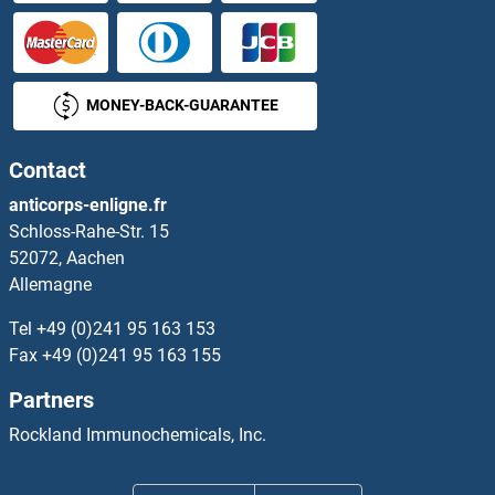
Lcor Kits ELISA
LCORL Kits ELISA
MONEY-BACK-GUARANTEE
LCP1 Kits ELISA
Contact
LCP2 Kits ELISA
anticorps-enligne.fr
Schloss-Rahe-Str. 15
LCT Kits ELISA
52072, Aachen
Allemagne
LDHB Kits ELISA
Tel
+49 (0)241 95 163 153
LDHD Kits ELISA
Fax
+49 (0)241 95 163 155
Partners
LDL Kits ELISA
Rockland Immunochemicals, Inc.
LDLRAP1 Kits ELISA