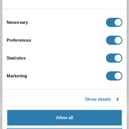
1 image
Consent
Necessary
Selection
Preferences
Statistics
ELISA
Marketing
N° du produit ABIN6968327
Fiche technique
Détails
Show details
Allow all
LBP Kit ELISA