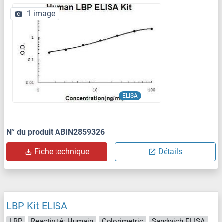
1 image
ELISA
N° du produit ABIN2859326
Fiche technique
Détails
LBP Kit ELISA
LBP
Reactivité: Humain
Colorimetric
Sandwich ELISA