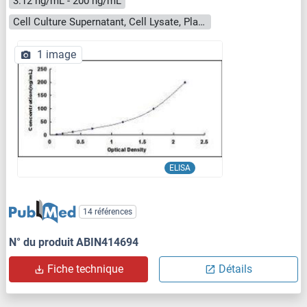
3.12 ng/mL - 200 ng/mL
Cell Culture Supernatant, Cell Lysate, Plasma, Serum, Tissue Homogenate
1 image
ELISA
14 références
N° du produit ABIN414694
Fiche technique
Détails