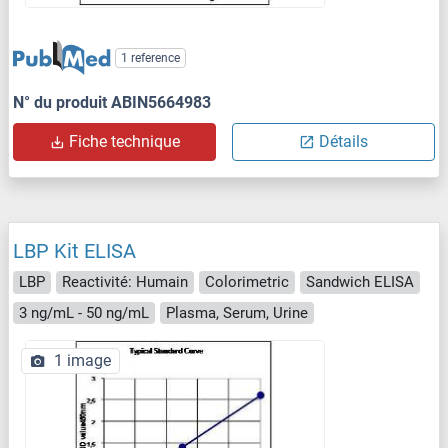
1 reference
N° du produit ABIN5664983
Fiche technique
Détails
LBP Kit ELISA
LBP
Reactivité: Humain
Colorimetric
Sandwich ELISA
3 ng/mL - 50 ng/mL
Plasma, Serum, Urine
1 image