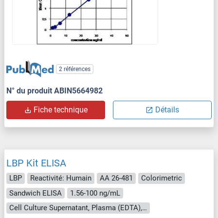
2 références
N° du produit ABIN5664982
Fiche technique
Détails
LBP Kit ELISA
LBP
Reactivité: Humain
AA 26-481
Colorimetric
Sandwich ELISA
1.56-100 ng/mL
Cell Culture Supernatant, Plasma (EDTA), Plasma (heparin), Serum