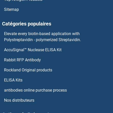
LC3B Kits ELISA
Sitemap
Lbx1 Kits ELISA
Catégories populaires
LBP Kits ELISA
Elevate every biotin-based application with
Polystreptavidin - polymerized Streptavidin.
Lectin, Galactoside-Binding, Soluble, 3 Binding Protein Kits ELISA
AccuSignal™ Nuclease ELISA Kit
LEF1 Kits ELISA
Rabbit RFP Antibody
LEFTY1 Kits ELISA
Rockland Original products
ELISA Kits
LEFTY2 Kits ELISA
antibodies online purchase process
Leiomodin 1 Kits ELISA
Nos distributeurs
LEMD3 Kits ELISA