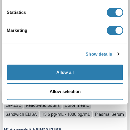
Statistics
Marketing
ELISA
N° du produit ABIN415195
Show details
Fiche technique
Détails
Allow all
Allow selection
Galectin 2 Kit ELISA
LGALS2
Reactivité: Souris
Colorimetric
Sandwich ELISA
15.6 pg/mL - 1000 pg/mL
Plasma, Serum