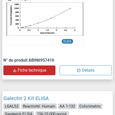
ELISA
N° du produit ABIN6957410
Fiche technique
Détails
Galectin 2 Kit ELISA
LGALS2
Reactivité: Humain
AA 1-132
Colorimetric
Sandwich ELISA
156-10.000 pg/mL