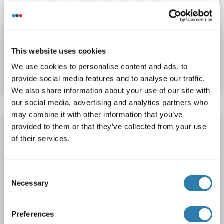
ELISA
This website uses cookies
N° du produit ABIN1569958
We use cookies to personalise content and ads, to
Fiche technique
Détails
provide social media features and to analyse our traffic.
We also share information about your use of our site with
our social media, advertising and analytics partners who
may combine it with other information that you’ve
Galectin 2 Kit ELISA
provided to them or that they’ve collected from your use
of their services.
LGALS2
Reactivité: Humain
Colorimetric
Sandwich ELISA
15.6 pg/mL - 1000 pg/mL
Cell Culture Supernatant, Cell Lysate, Plasma, Serum, Tissue Homogenate
Consent
Necessary
Selection
1 image
Preferences