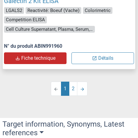
Galectin 2 Kit ELISA
LGALS2
Reactivité: Boeuf (Vache)
Colorimetric
Competition ELISA
Cell Culture Supernatant, Plasma, Serum, Tissue Homogenate
N° du produit ABIN991960
Fiche technique
Détails
1
2
Target information, Synonyms, Latest
references