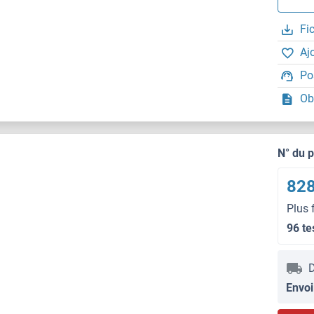
Fi
Aj
Po
Ob
N° du 
828
Plus 
96 te
D
Envoi