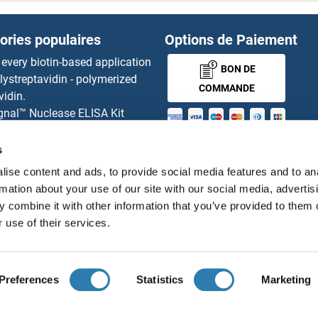
LGR4 Kits ELISA
ories populaires
Options de Paiement
LGR5 Kits ELISA
 every biotin-based application
BON DE
lystreptavidin - polymerized
LHB Kits ELISA
COMMANDE
vidin.
gnal™ Nuclease ELISA Kit
LHCGR Kits ELISA
 RFP Antibody
MONEY-BACK-
d Original products
s
g Protein Kits ELISA
LHFPL5 Kits ELISA
its
GUARANTEE
ise content and ads, to provide social media features and to an
ies online purchase process
ISA
LHPP Kits ELISA
rmation about your use of our site with our social media, advertis
tributeurs
 combine it with other information that you’ve provided to them o
LHX1 Kits ELISA
 use of their services.
Français
France
LHX2 Kits ELISA
Preferences
Statistics
Marketing
LHX3 Kits ELISA
ions légales
Protection des données
Cookie Settings
Con