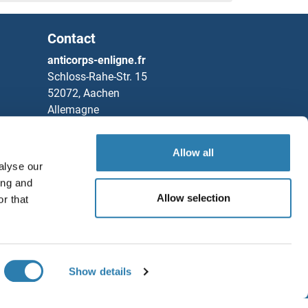
Contact
anticorps-enligne.fr
Schloss-Rahe-Str. 15
52072, Aachen
Allemagne
Tel
+49 (0)241 95 163 153
Allow all
Fax
+49 (0)241 95 163 155
alyse our
Partners
ing and
Allow selection
r that
Rockland Immunochemicals, Inc.
Sauvegarder / Partager
Chat with us!
Show details
ditions générales