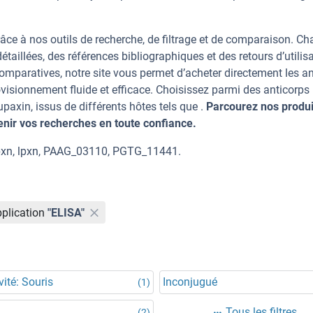
âce à nos outils de recherche, de filtrage et de comparaison. C
taillées, des références bibliographiques et des retours d’utilisa
mparatives, notre site vous permet d’acheter directement les an
visionnement fluide et efficace. Choisissez parmi des anticorps
xin, issus de différents hôtes tels que .
Parcourez nos produit
ir vos recherches en toute confiance.
Lpxn, lpxn, PAAG_03110, PGTG_11441.
plication
"ELISA"
vité: Souris
Inconjugué
(1)
Tous les filtres
(2)