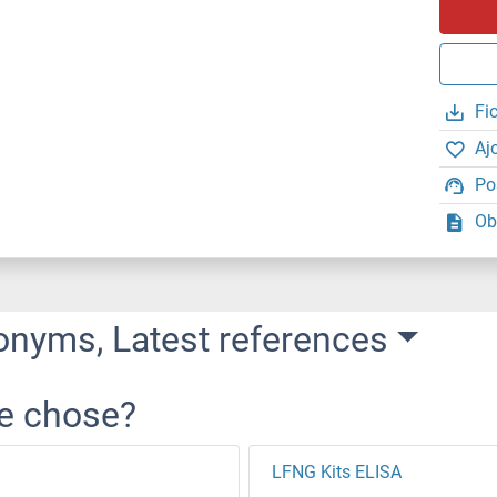
Fi
Aj
Po
Ob
onyms, Latest references
re chose?
LFNG Kits ELISA