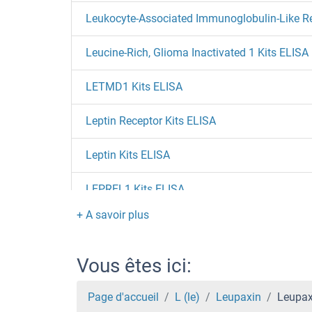
Leukocyte-Associated Immunoglobulin-Like Re
Leucine-Rich, Glioma Inactivated 1 Kits ELISA
LETMD1 Kits ELISA
Leptin Receptor Kits ELISA
Leptin Kits ELISA
LEPREL1 Kits ELISA
Leprecan-Like 4 Kits ELISA
LEPRE1 Kits ELISA
Vous êtes ici:
LEMD3 Kits ELISA
Page d'accueil
L (le)
Leupaxin
Leupax