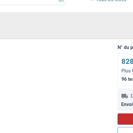
N° du 
828
Plus 
96 te
D
Envoi