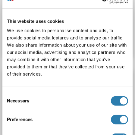
LPPR1
Reactivité: Souris, Rat
IF (cc), IF (p)
Hôte: Lapin
Polyclonal
Cy5
This website uses cookies
We use cookies to personalise content and ads, to
N° du produit ABIN1413346
provide social media features and to analyse our traffic.
Fiche technique
Détails
We also share information about your use of our site with
our social media, advertising and analytics partners who
may combine it with other information that you’ve
provided to them or that they’ve collected from your use
of their services.
LPPR1 anticorps (AA 181-280) (Cy3)
LPPR1
Reactivité: Souris, Rat
IF (cc), IF (p)
Hôte: Lapin
Consent
Polyclonal
Cy3
Necessary
Selection
N° du produit ABIN1413345
Preferences
Fiche technique
Détails