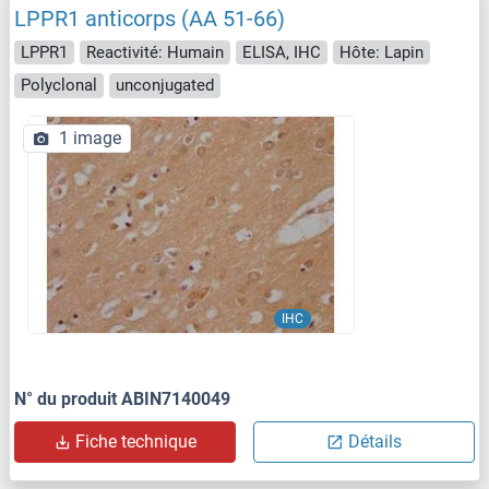
LPPR1 anticorps (AA 51-66)
LPPR1
Reactivité: Humain
ELISA, IHC
Hôte: Lapin
Polyclonal
unconjugated
1 image
IHC
N° du produit ABIN7140049
Fiche technique
Détails