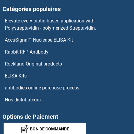
Catégories populaires
Low Density Lipoprotein Receptor Anticorps
Elevate every biotin-based application with
LOR Anticorps
Polystreptavidin - polymerized Streptavidin.
AccuSignal™ Nuclease ELISA Kit
LONRF3 Anticorps
Rabbit RFP Antibody
LPPR3 Anticorps
Rockland Original products
LPPR4 Anticorps
ELISA Kits
LPPR5 Anticorps
antibodies online purchase process
Nos distributeurs
LRAT Anticorps
LRBA Anticorps
Options de Paiement
BON DE COMMANDE
LRCH1 Anticorps