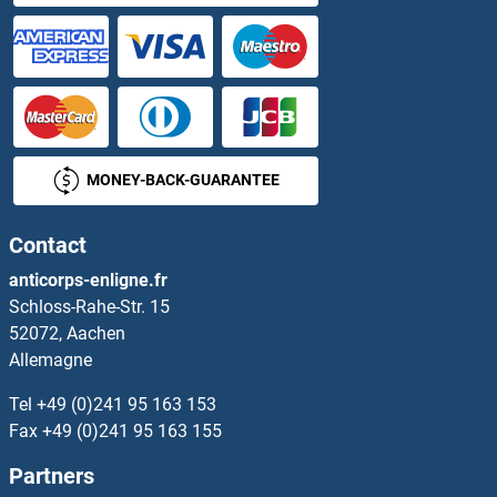
LRCH2 Anticorps
LRCH4 Anticorps
LRFN1 Anticorps
MONEY-BACK-GUARANTEE
LRFN2 Anticorps
Contact
LRFN3 Anticorps
anticorps-enligne.fr
Schloss-Rahe-Str. 15
LRFN4 Anticorps
52072, Aachen
Allemagne
LRFN5 Anticorps
Tel
+49 (0)241 95 163 153
LRG1 Anticorps
Fax
+49 (0)241 95 163 155
Partners
Lrig1 Anticorps