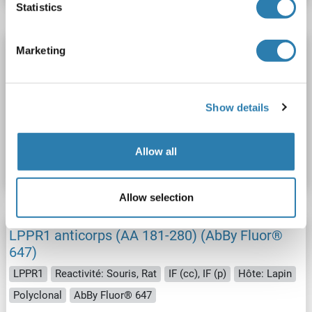
Statistics
LPPR1 anticorps (AA 181-280) (Biotin)
Marketing
LPPR1
Reactivité: Souris, Rat
ELISA, IHC (fro), IHC (p)
Hôte: Lapin
Polyclonal
Biotin
Show details
N° du produit ABIN1395457
Allow all
Fiche technique
Détails
Allow selection
LPPR1 anticorps (AA 181-280) (AbBy Fluor®
647)
LPPR1
Reactivité: Souris, Rat
IF (cc), IF (p)
Hôte: Lapin
Polyclonal
AbBy Fluor® 647