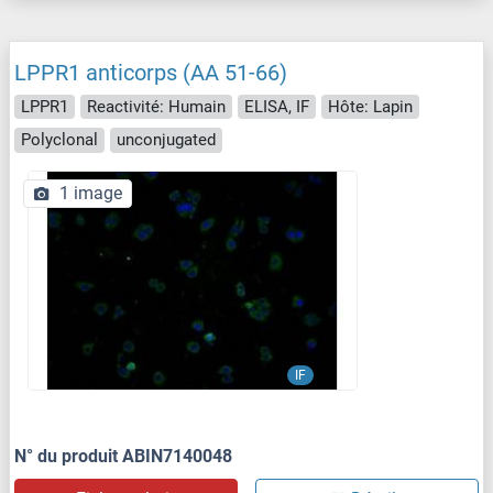
LPPR1 anticorps (AA 51-66)
LPPR1
Reactivité: Humain
ELISA, IF
Hôte: Lapin
Polyclonal
unconjugated
1 image
IF
N° du produit ABIN7140048