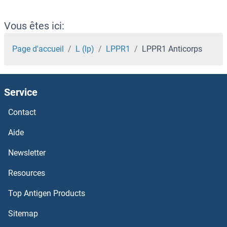
LPCAT1 Anticorps
Vous êtes ici:
LPAR6 Anticorps
Page d'accueil
L (lp)
LPPR1
LPPR1 Anticorps
LPAR4 Anticorps
Service
LPAR3 Anticorps
Contact
LOXL4 Anticorps
Aide
LOXL3 Anticorps
Newsletter
Resources
LOXL2 Anticorps
Top Antigen Products
LOXL1 Anticorps
Sitemap
LOX Anticorps