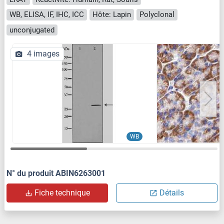
WB, ELISA, IF, IHC, ICC
Hôte: Lapin
Polyclonal
unconjugated
4 images
WB
N° du produit ABIN6263001
Fiche technique
Détails