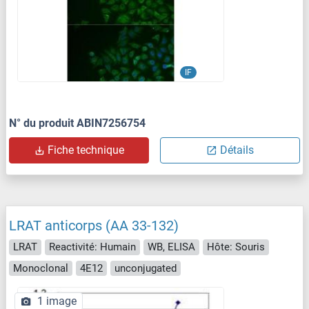
IF
N° du produit ABIN7256754
Fiche technique
Détails
LRAT anticorps (AA 33-132)
LRAT
Reactivité: Humain
WB, ELISA
Hôte: Souris
Monoclonal
4E12
unconjugated
1 image