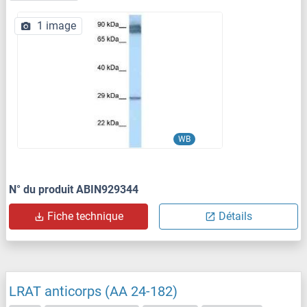
1 image
WB
N° du produit ABIN929344
Fiche technique
Détails
LRAT anticorps (AA 24-182)