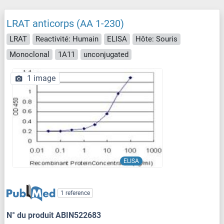
LRAT anticorps (AA 1-230)
LRAT
Reactivité: Humain
ELISA
Hôte: Souris
Monoclonal
1A11
unconjugated
1 image
ELISA
1 reference
N° du produit ABIN522683