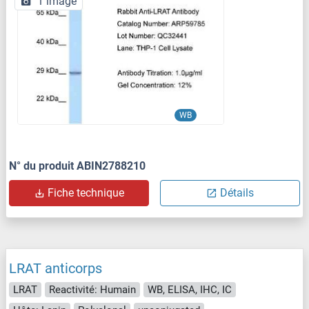
1 image
WB
N° du produit ABIN2788210
Fiche technique
Détails
LRAT anticorps
LRAT
Reactivité: Humain
WB, ELISA, IHC, IC