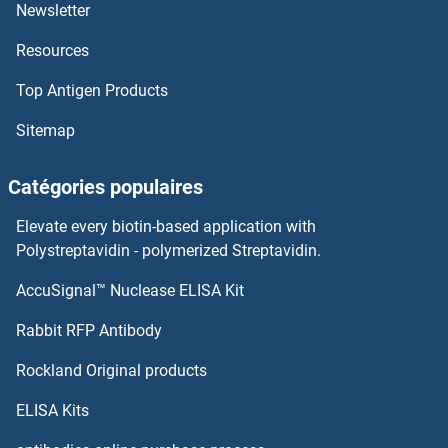
LPAR6 Anticorps
Newsletter
Resources
LPAR4 Anticorps
Top Antigen Products
LPAR3 Anticorps
Sitemap
LOXL4 Anticorps
Catégories populaires
LOXL3 Anticorps
Elevate every biotin-based application with
LOXL2 Anticorps
Polystreptavidin - polymerized Streptavidin.
AccuSignal™ Nuclease ELISA Kit
LOXL1 Anticorps
Rabbit RFP Antibody
LRBA Anticorps
Rockland Original products
LRCH1 Anticorps
ELISA Kits
LRCH2 Anticorps