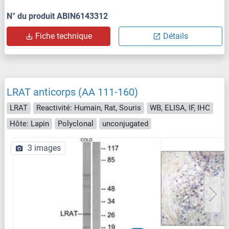
N° du produit ABIN6143312
Fiche technique
Détails
LRAT anticorps (AA 111-160)
LRAT
Reactivité: Humain, Rat, Souris
WB, ELISA, IF, IHC
Hôte: Lapin
Polyclonal
unconjugated
3 images