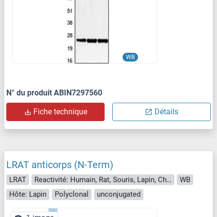
WB
N° du produit ABIN7297560
Fiche technique
Détails
LRAT anticorps (N-Term)
LRAT
Reactivité: Humain, Rat, Souris, Lapin, Chien, Boeuf (Vache), Cheval
WB
Hôte: Lapin
Polyclonal
unconjugated