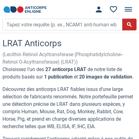
LRAT Anticorps
(Lecithin Retinol Acyltransferase (Phosphatidylcholine--
Retinol O-Acyltransferase) (LRAT))
Choisissez l’un des
27 anticorps LRAT
de notre liste de
produits basés sur
1 publication
et
20 images de validation
.
Découvrez des anticorps LRAT fiables issus d’une large
sélection de fabricants renommés. Notre portefeuille permet
une détection précise de LRAT dans plusieurs espèces, y
compris Human, Mouse, Rat, Dog, Monkey, Rabbit, Cow,
Horse, Pig, et prend en charge diverses applications de
recherche telles que WB, ELISA, IF, IHC, EIA.
Trouvez rapidement l’anticorps adapté grâce à nos outils de