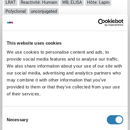
LRAT
Reactivité: Humain
WB, ELISA
Hôte: Lapin
Polyclonal
unconjugated
1 image
This website uses cookies
We use cookies to personalise content and ads, to
provide social media features and to analyse our traffic.
We also share information about your use of our site with
our social media, advertising and analytics partners who
WB
may combine it with other information that you’ve
provided to them or that they’ve collected from your use
of their services.
N° du produit ABIN7157962
Fiche technique
Détails
Consent
Necessary
Selection