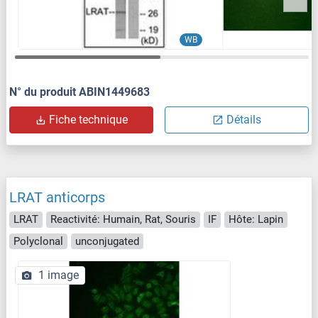
WB
N° du produit ABIN1449683
Fiche technique
Détails
LRAT anticorps
LRAT
Reactivité: Humain, Rat, Souris
IF
Hôte: Lapin
Polyclonal
unconjugated
1 image