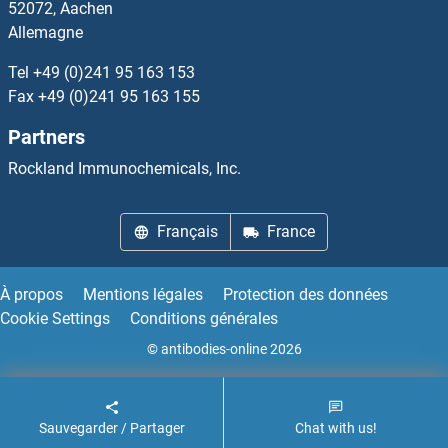
52072, Aachen
Allemagne
LRMP Anticorps
Tel
+49 (0)241 95 163 153
LRP1 Anticorps
Fax
+49 (0)241 95 163 155
Partners
LRP10 Anticorps
Rockland Immunochemicals, Inc.
LRP11 Anticorps
Français
France
LRP12 Anticorps
LRP1B Anticorps
À propos
Mentions légales
Protection des données
Cookie Settings
Conditions générales
LRP2 Anticorps
© antibodies-online 2026
LRP2BP Anticorps
Sauvegarder / Partager
Chat with us!