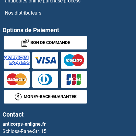
antibodies online purchase process
Nos distributeurs
LRCH4 Anticorps
LRFN1 Anticorps
Options de Paiement
BON DE COMMANDE
LRFN2 Anticorps
LRFN3 Anticorps
LRFN4 Anticorps
LRFN5 Anticorps
MONEY-BACK-GUARANTEE
LRG1 Anticorps
Contact
Lrig1 Anticorps
anticorps-enligne.fr
Schloss-Rahe-Str. 15
LRIG3 Anticorps