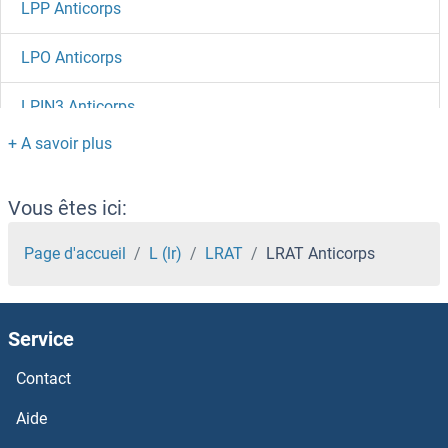
LPP Anticorps
LPO Anticorps
LPIN3 Anticorps
LPHN3 Anticorps
LPHN2 Anticorps
Vous êtes ici:
LPGAT1 Anticorps
Page d'accueil
L (lr)
LRAT
LRAT Anticorps
LPCAT3 Anticorps
Service
LPCAT2 Anticorps
Contact
LPCAT1 Anticorps
Aide