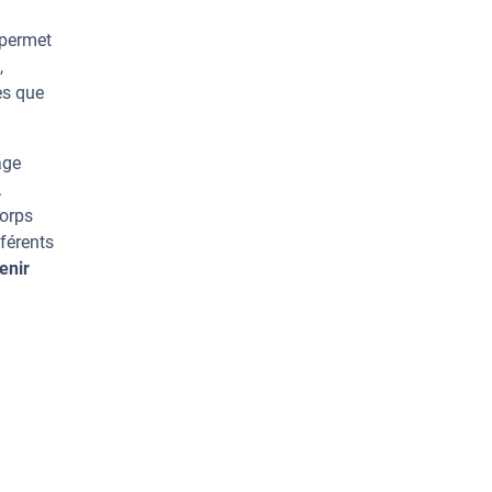
 permet
,
es que
age
.
corps
férents
enir