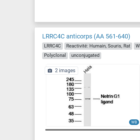
LRRC4C anticorps (AA 561-640)
LRRC4C
Reactivité: Humain, Souris, Rat
WB
Polyclonal
unconjugated
2 images
WB