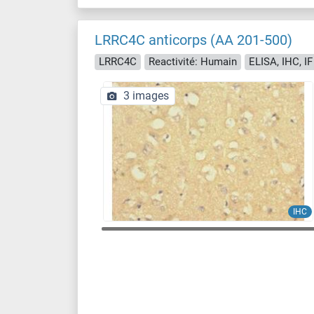
LRRC4C anticorps (AA 201-500)
LRRC4C
Reactivité: Humain
ELISA, IHC, IF
3 images
IHC