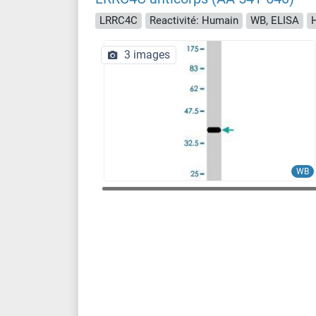
LRRC4C
Reactivité: Humain
WB, ELISA
H
3 images
WB