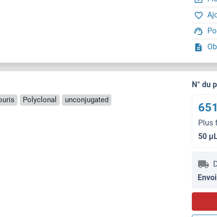
Aj
Po
Ob
N° du 
ouris
Polyclonal
unconjugated
651
Plus 
50 μ
D
Envoi