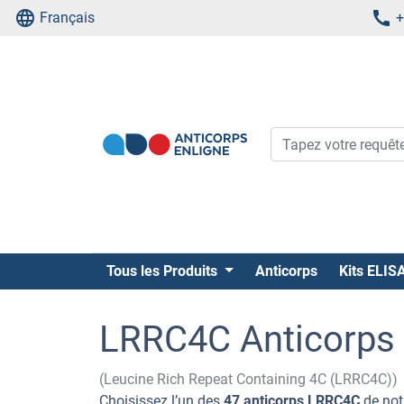
Français
+
Tous les Produits
Anticorps
Kits ELIS
LRRC4C Anticorps
(Leucine Rich Repeat Containing 4C (LRRC4C))
Choisissez l’un des
47 anticorps LRRC4C
de not