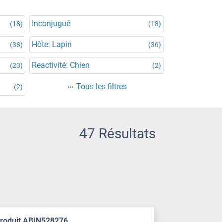
Inconjugué
(18)
(18)
Hôte: Lapin
(38)
(36)
Reactivité: Chien
(23)
(2)
Tous les filtres
(2)
47 Résultats
produit ABIN528276