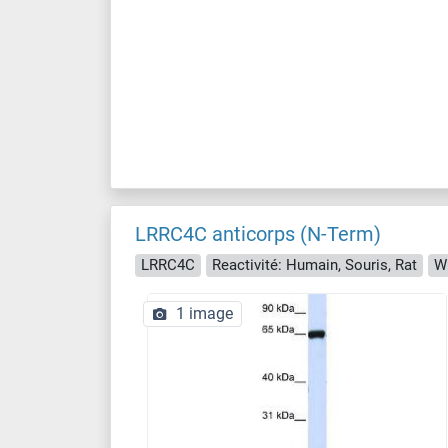
LRRC4C anticorps (N-Term)
LRRC4C
Reactivité: Humain, Souris, Rat
W
1 image