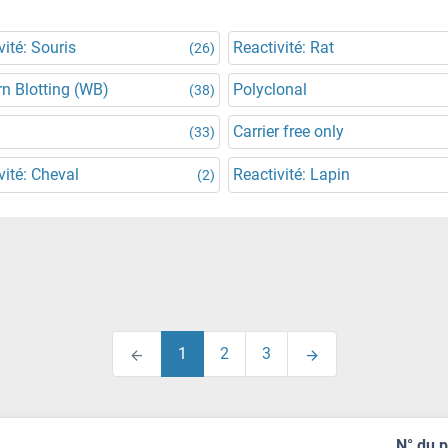
vité: Souris
Reactivité: Rat
(26)
n Blotting (WB)
Polyclonal
(38)
Carrier free only
(33)
vité: Cheval
Reactivité: Lapin
(2)
1
2
3
N° du 