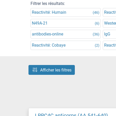
Filtrer les résultats:
Reactivité: Humain
Reacti
(46)
N49A-21
Wester
(6)
antibodies-online
IgG
(36)
Reactivité: Cobaye
Reacti
(2)
Afficher les filtres
LRRC4C anticorps (AA 541-640)