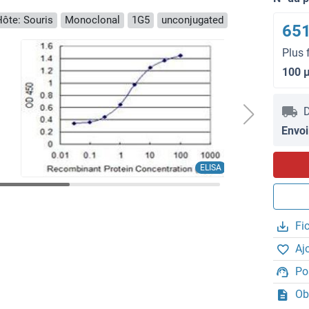
ôte: Souris
Monoclonal
1G5
unconjugated
651
Plus 
100 
D
Envoi
ELISA
Fi
Aj
Po
Ob