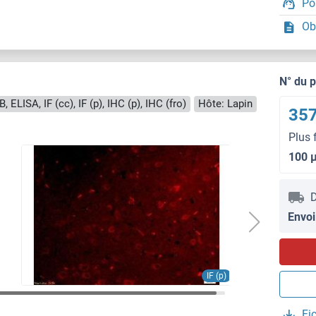
Po
Ob
N° du 
, ELISA, IF (cc), IF (p), IHC (p), IHC (fro)
Hôte: Lapin
357
Plus 
100 
D
Envoi
IF (p)
Fi