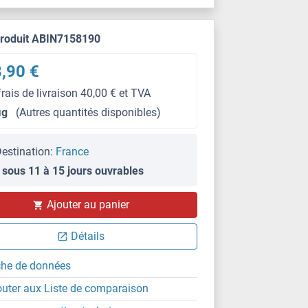
produit ABIN7158190
,90 €
frais de livraison 40,00 € et TVA
μg
(Autres quantités disponibles)
estination:
France
 sous 11 à 15 jours ouvrables
IHC
Ajouter au panier
Détails
che de données
outer aux Liste de comparaison