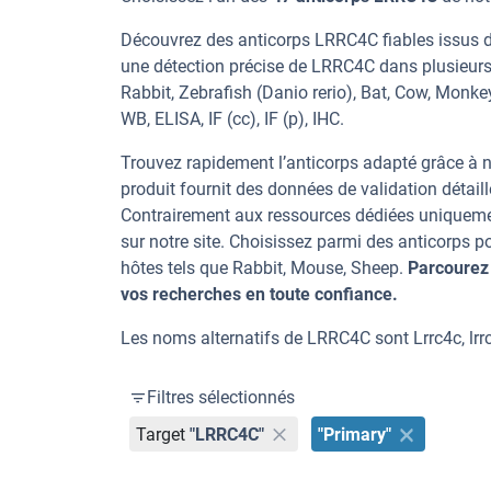
Découvrez des anticorps LRRC4C fiables issus d’
une détection précise de LRRC4C dans plusieurs
Rabbit, Zebrafish (Danio rerio), Bat, Cow, Monkey
WB, ELISA, IF (cc), IF (p), IHC.
Trouvez rapidement l’anticorps adapté grâce à n
produit fournit des données de validation détaill
Contrairement aux ressources dédiées uniqueme
sur notre site. Choisissez parmi des anticorps
hôtes tels que Rabbit, Mouse, Sheep.
Parcourez
vos recherches en toute confiance.
Les noms alternatifs de LRRC4C sont Lrrc4c, lr
Filtres sélectionnés
Target
"LRRC4C"
"Primary"