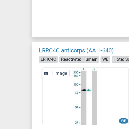
LRRC4C anticorps (AA 1-640)
LRRC4C
Reactivité: Humain
WB
Hôte: S
1 image
WB