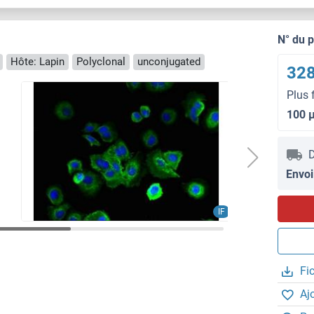
N° du 
Hôte: Lapin
Polyclonal
unconjugated
328
Plus 
100 
D
Envoi
IF
Fi
Aj