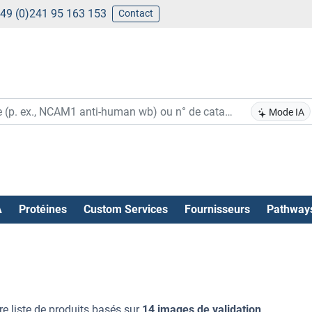
49 (0)241 95 163 153
Contact
Mode IA
A
Protéines
Custom Services
Fournisseurs
Pathway
re liste de produits basés sur
14 images de validation
.