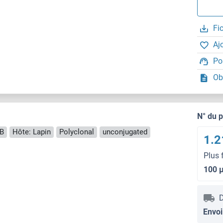
Fi
Aj
Po
Ob
N° du 
B
Hôte: Lapin
Polyclonal
unconjugated
1.2
Plus 
100 
D
Envoi