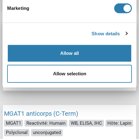
Marketing
MGAT1 anticorps (AA 16-46)
Show details
MGAT1
Reactivité: Humain, Souris
WB, ELISA, IHC
Hôte: Lapin
Polyclonal
unconjugated
Allow all
N° du produit ABIN2587937
Allow selection
Fiche technique
Détails
MGAT1 anticorps (C-Term)
MGAT1
Reactivité: Humain
WB, ELISA, IHC
Hôte: Lapin
Polyclonal
unconjugated