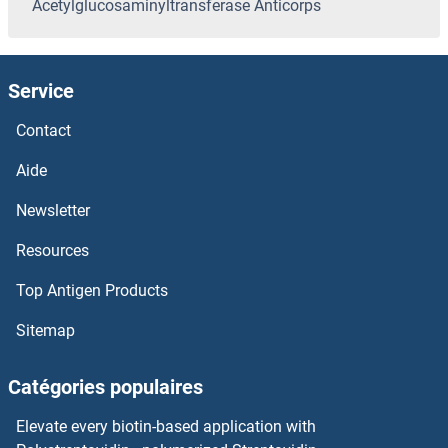
Acetylglucosaminyltransferase Anticorps
MAN1A1 Anticorps
Service
MAMSTR Anticorps
Contact
Mammaglobin A Anticorps
Aide
MAMLD1 Anticorps
Newsletter
MAML3 Anticorps
Resources
MAML2 Anticorps
Top Antigen Products
Sitemap
MAML1 Anticorps
Catégories populaires
MANSC1 Anticorps
Elevate every biotin-based application with
MAO Anticorps