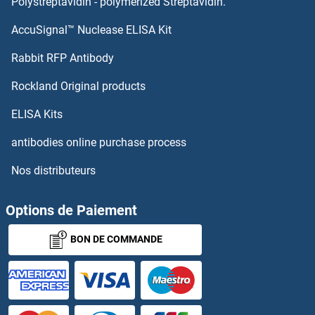
Polystreptavidin - polymerized Streptavidin.
MAP1 Anticorps
AccuSignal™ Nuclease ELISA Kit
Rabbit RFP Antibody
MAP1A Anticorps
Rockland Original products
MAP1B Anticorps
ELISA Kits
MAP1D Anticorps
antibodies online purchase process
MAP1LC3A Anticorps
Nos distributeurs
MAP1LC3B2 Anticorps
Options de Paiement
MAP1S Anticorps
BON DE COMMANDE
MAP2 Anticorps
MAP2K3 Anticorps