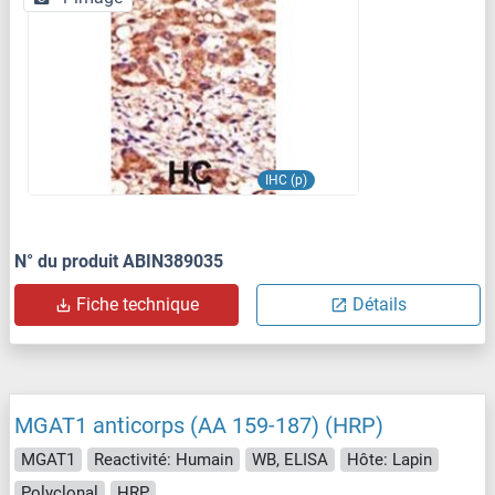
IHC (p)
N° du produit ABIN389035
Fiche technique
Détails
MGAT1 anticorps (AA 159-187) (HRP)
MGAT1
Reactivité: Humain
WB, ELISA
Hôte: Lapin
Polyclonal
HRP