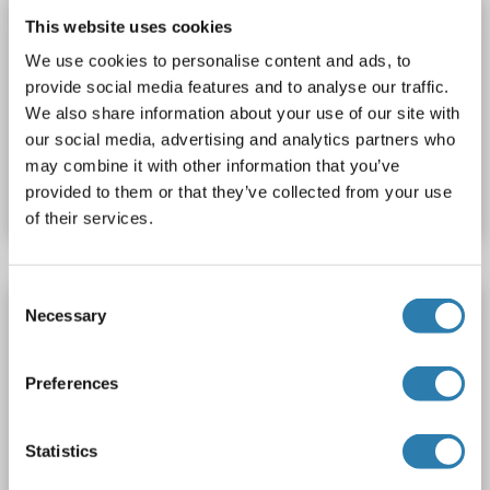
MGAT1 anticorps (C-Term) (HRP)
This website uses cookies
MGAT1
Reactivité: Humain
WB, ELISA, IHC
Hôte: Lapin
We use cookies to personalise content and ads, to
provide social media features and to analyse our traffic.
Polyclonal
HRP
We also share information about your use of our site with
our social media, advertising and analytics partners who
N° du produit ABIN1913362
may combine it with other information that you’ve
Fiche technique
Détails
provided to them or that they’ve collected from your use
of their services.
Consent
MGAT1 anticorps (AA 348-445)
Necessary
Selection
MGAT1
Reactivité: Humain
ELISA
Hôte: Souris
Monoclonal
2G4
unconjugated
Preferences
N° du produit ABIN517898
Statistics
Fiche technique
Détails