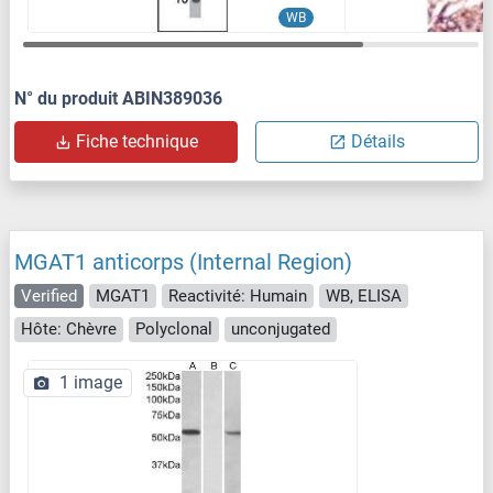
WB
N° du produit ABIN389036
Fiche technique
Détails
MGAT1 anticorps (Internal Region)
Verified
MGAT1
Reactivité: Humain
WB, ELISA
Hôte: Chèvre
Polyclonal
unconjugated
1 image