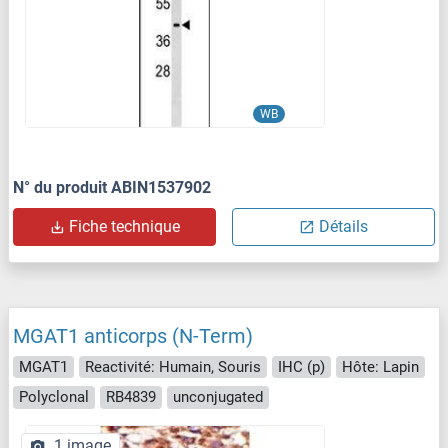
WB
N° du produit ABIN1537902
Fiche technique
Détails
MGAT1 anticorps (N-Term)
MGAT1
Reactivité: Humain, Souris
IHC (p)
Hôte: Lapin
Polyclonal
RB4839
unconjugated
1 image