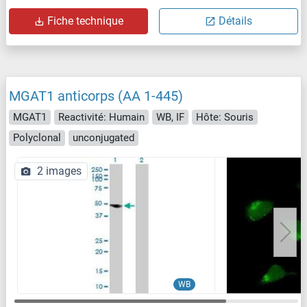
Fiche technique
Détails
MGAT1 anticorps (AA 1-445)
MGAT1
Reactivité: Humain
WB, IF
Hôte: Souris
Polyclonal
unconjugated
2 images
WB