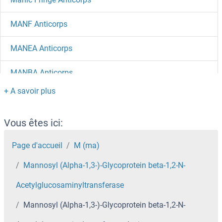
MANF Anticorps
MANEA Anticorps
MANBA Anticorps
MAN2B2 Anticorps
MAN2B1 Anticorps
Vous êtes ici:
MAN2A2 Anticorps
Page d'accueil
M (ma)
Mannosyl (Alpha-1,3-)-Glycoprotein beta-1,2-N-
MAN1C1 Anticorps
Acetylglucosaminyltransferase
MAN1B1 Anticorps
Mannosyl (Alpha-1,3-)-Glycoprotein beta-1,2-N-
MAN1A2 Anticorps