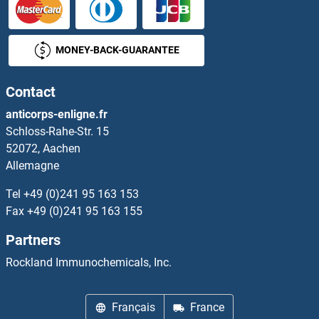
MAP2K5 Anticorps
MONEY-BACK-GUARANTEE
MAP2K6 Anticorps
MAP2K7 Anticorps
Contact
anticorps-enligne.fr
MAP3K1 Anticorps
Schloss-Rahe-Str. 15
52072, Aachen
MAP3K10 Anticorps
Allemagne
Tel
+49 (0)241 95 163 153
MAP3K11 Anticorps
Fax
+49 (0)241 95 163 155
MAP3K12 Anticorps
Partners
Rockland Immunochemicals, Inc.
MAP3K14 Anticorps
MAP3K15 Anticorps
Français
France