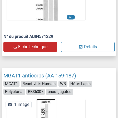
WB
N° du produit ABIN571229
Fiche technique
Détails
MGAT1 anticorps (AA 159-187)
MGAT1
Reactivité: Humain
WB
Hôte: Lapin
Polyclonal
RB36307
unconjugated
1 image