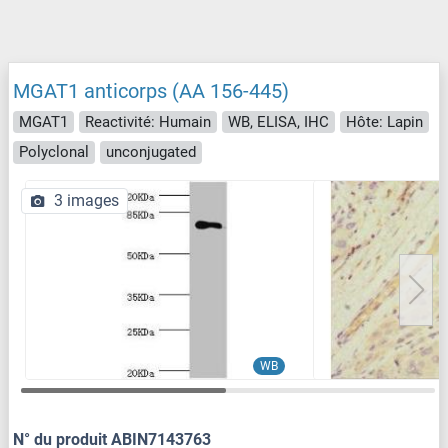
MGAT1 anticorps (AA 156-445)
MGAT1
Reactivité: Humain
WB, ELISA, IHC
Hôte: Lapin
Polyclonal
unconjugated
3 images
WB
N° du produit ABIN7143763