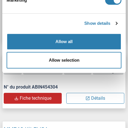
Cell Samples, Suspension Cell Culture
N° du produit ABIN7830775
Show details
Fiche technique
Détails
Allow all
Allow selection
MMP19 Kit ELISA
MMP19
Reactivité: Humain
Colorimetric
0.78-50 ng/mL
N° du produit ABIN454304
Fiche technique
Détails