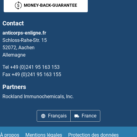
MONEY-BACK-GUARANTEE
MMRN2 Kits ELISA
Contact
MNAT1 Kits ELISA
anticorps-enligne.fr
Schloss-Rahe-Str. 15
MNDA Kits ELISA
52072, Aachen
Allemagne
MNS1 Kits ELISA
Tel
+49 (0)241 95 163 153
MNT, MAX Dimerization Protein Kits ELISA
Fax
+49 (0)241 95 163 155
Partners
MNX1 Kits ELISA
Rockland Immunochemicals, Inc.
MOAP1 Kits ELISA
Français
France
MOB Kinase Activator 1B Kits ELISA
MOB2 Kits ELISA
À propos
Mentions légales
Protection des données