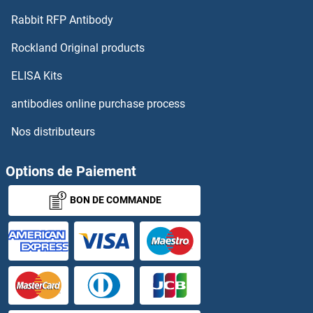
MMP2 Kits ELISA
Rabbit RFP Antibody
MMP20 Kits ELISA
Rockland Original products
MMP21 Kits ELISA
ELISA Kits
antibodies online purchase process
MMP23B Kits ELISA
Nos distributeurs
MMP24 Kits ELISA
Options de Paiement
MMP25 Kits ELISA
BON DE COMMANDE
MMP28 Kits ELISA
MMP3 Kits ELISA
MMP7 Kits ELISA
MMP8 Kits ELISA