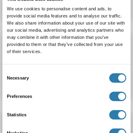
Fiche technique
Détails
We use cookies to personalise content and ads, to
provide social media features and to analyse our traffic.
We also share information about your use of our site with
our social media, advertising and analytics partners who
may combine it with other information that you’ve
MMP19 Kit ELISA
provided to them or that they’ve collected from your use
MMP19
Reactivité: Humain, Souris
Colorimetric
of their services.
Cell ELISA
Cell Culture Cells
Consent
N° du produit ABIN1381329
Necessary
Selection
Fiche technique
Détails
Preferences
Statistics
MMP19 Kit ELISA
MMP19
Reactivité: Humain
Colorimetric
Cell ELISA
Marketing