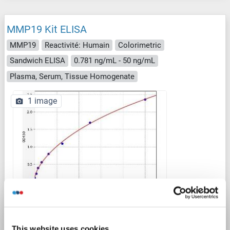
MMP19 Kit ELISA
MMP19
Reactivité: Humain
Colorimetric
Sandwich ELISA
0.781 ng/mL - 50 ng/mL
Plasma, Serum, Tissue Homogenate
1 image
ELISA
N° du produit ABIN6968481
This website uses cookies