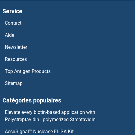
MMD Kits ELISA
Service
MMADHC Kits ELISA
Contact
MMAB Kits ELISA
Aide
Newsletter
MLZE Kits ELISA
Resources
MLYCD Kits ELISA
Top Antigen Products
MLXIP Kits ELISA
Sitemap
MLLT10 Kits ELISA
Catégories populaires
MLL5 Kits ELISA
Elevate every biotin-based application with
Polystreptavidin - polymerized Streptavidin.
MLL4 Kits ELISA
AccuSignal™ Nuclease ELISA Kit