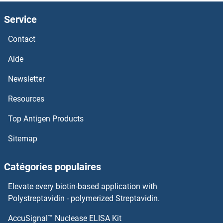
MMP25 Kits ELISA
Service
MMP24 Kits ELISA
Contact
MMP23B Kits ELISA
Aide
Newsletter
MMP21 Kits ELISA
Resources
MMP20 Kits ELISA
Top Antigen Products
MMP2 Kits ELISA
Sitemap
MMP19 Kits ELISA
Catégories populaires
MMP17 Kits ELISA
Elevate every biotin-based application with
Polystreptavidin - polymerized Streptavidin.
MMP16 Kits ELISA
AccuSignal™ Nuclease ELISA Kit