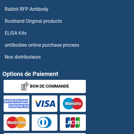
MOB2 Kits ELISA
Rabbit RFP Antibody
MOBKL2B Kits ELISA
Rockland Original products
MOBP Kits ELISA
ELISA Kits
antibodies online purchase process
MOCOS Kits ELISA
Nos distributeurs
Moesin Kits ELISA
Options de Paiement
MOG Kits ELISA
BON DE COMMANDE
MOGAT1 Kits ELISA
MOGAT2 Kits ELISA
MOK Kits ELISA
MOMP Kits ELISA