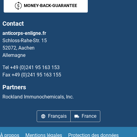
MONEY-BACK-GUARANTEE
Monoamine Oxidase A Kits ELISA
Contact
Monoamine Oxidase B Kits ELISA
anticorps-enligne.fr
Schloss-Rahe-Str. 15
MOSC1 Kits ELISA
52072, Aachen
Allemagne
Motilin Kits ELISA
Tel
+49 (0)241 95 163 153
MPEG1 Kits ELISA
Fax
+49 (0)241 95 163 155
Partners
MPHOSPH10 Kits ELISA
Rockland Immunochemicals, Inc.
MPHOSPH6 Kits ELISA
Français
France
MPI Kits ELISA
MPL Kits ELISA
À propos
Mentions légales
Protection des données