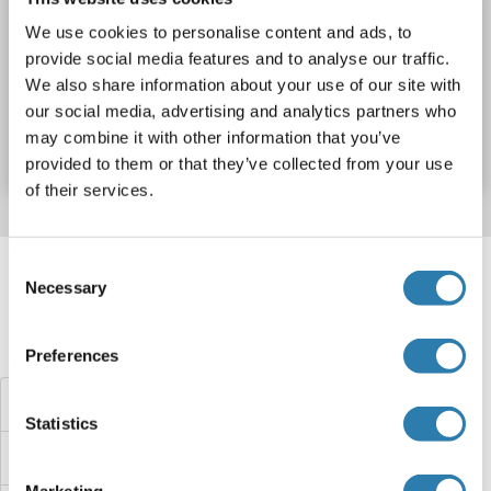
MOBKL1A Kit ELISA
We use cookies to personalise content and ads, to
MOB1B
Reactivité: Souris
Colorimetric
provide social media features and to analyse our traffic.
We also share information about your use of our site with
N° du produit ABIN1143199
our social media, advertising and analytics partners who
may combine it with other information that you’ve
Fiche technique
Détails
provided to them or that they’ve collected from your use
of their services.
Target information, Synonyms, Latest
Consent
references
Necessary
Selection
Avez-vous cherché autre chose?
Preferences
MOAP1 Kits ELISA
Statistics
MNX1 Kits ELISA