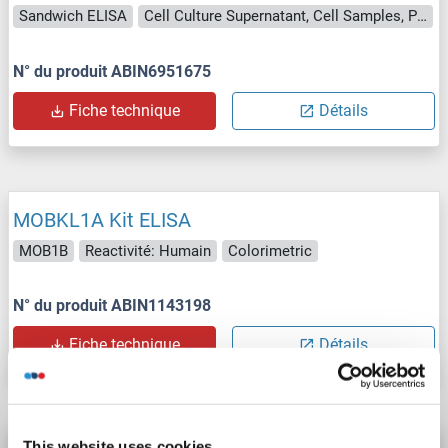
Sandwich ELISA
Cell Culture Supernatant, Cell Samples, Plasma, Serum, Tissue Lysate
N° du produit ABIN6951675
Fiche technique
Détails
MOBKL1A Kit ELISA
MOB1B
Reactivité: Humain
Colorimetric
N° du produit ABIN1143198
Fiche technique
Détails
This website uses cookies