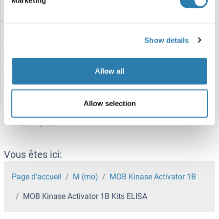
Marketing
MNT, MAX Dimerization Protein Kits ELISA
MNS1 Kits ELISA
Show details
MNDA Kits ELISA
Allow all
MNAT1 Kits ELISA
Allow selection
MMRN2 Kits ELISA
MMP8 Kits ELISA
MMP7 Kits ELISA
Vous êtes ici:
MMP3 Kits ELISA
Page d'accueil
M (mo)
MOB Kinase Activator 1B
MOB Kinase Activator 1B Kits ELISA
MMP28 Kits ELISA