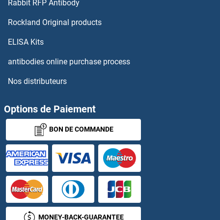
Rabbit RFP Antibody
NFXL1 Anticorps
Rockland Original products
NFYA Anticorps
ELISA Kits
NFYC Anticorps
antibodies online purchase process
Nos distributeurs
NG2 Anticorps
NGDN Anticorps
Options de Paiement
BON DE COMMANDE
NGEF Anticorps
NGFB Anticorps
NGFR Anticorps
NGRN Anticorps
MONEY-BACK-GUARANTEE