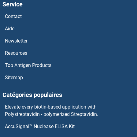
Service
NFkB Anticorps
Contact
NFIX Anticorps
Aide
NFIL3 Anticorps
Newsletter
Resources
NFIC Anticorps
Top Antigen Products
NFIB Anticorps
Sitemap
NFIA Anticorps
Catégories populaires
NFE4 Anticorps
Elevate every biotin-based application with
NFE2L3 Anticorps
Polystreptavidin - polymerized Streptavidin.
AccuSignal™ Nuclease ELISA Kit
NFE2L1 Anticorps