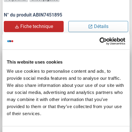
N° du produit ABIN7451895
Fiche technique
Détails
NFX1 anticorps (AA 250-300)
This website uses cookies
NFX1
Reactivité: Humain
IP
Hôte: Lapin
Polyclonal
We use cookies to personalise content and ads, to
unconjugated
provide social media features and to analyse our traffic.
We also share information about your use of our site with
our social media, advertising and analytics partners who
N° du produit ABIN7452527
may combine it with other information that you’ve
Fiche technique
Détails
provided to them or that they’ve collected from your use
of their services.