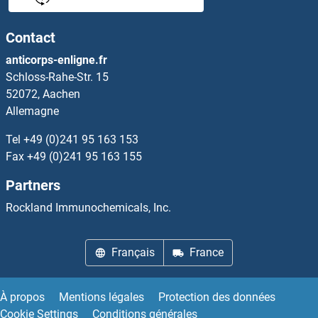
NHE7 Anticorps
Contact
NHE8 Anticorps
anticorps-enligne.fr
Schloss-Rahe-Str. 15
NHEDC1 Anticorps
52072, Aachen
Allemagne
NHEDC2 Anticorps
Tel
+49 (0)241 95 163 153
NHEJ1 Anticorps
Fax
+49 (0)241 95 163 155
Partners
NHLH1 Anticorps
Rockland Immunochemicals, Inc.
NHLH2 Anticorps
Français
France
NHLRC1 Anticorps
NHLRC3 Anticorps
À propos
Mentions légales
Protection des données
Cookie Settings
Conditions générales