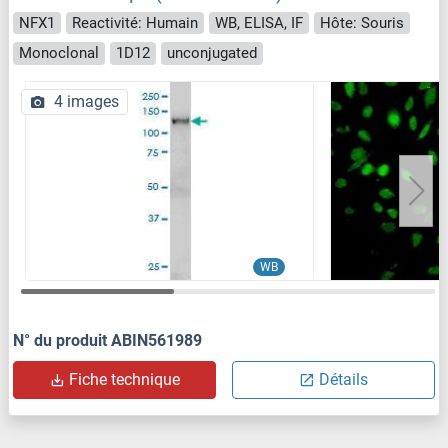
NFX1
Reactivité: Humain
WB, ELISA, IF
Hôte: Souris
Monoclonal
1D12
unconjugated
4 images
WB
N° du produit ABIN561989
Fiche technique
Détails