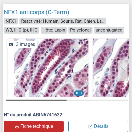
NFX1 anticorps (C-Term)
NFX1
Reactivité: Humain, Souris, Rat, Chien, Lapin, Boeuf (Vache), Singe
WB, IHC (p), IHC
Hôte: Lapin
Polyclonal
unconjugated
3 images
IHC
N° du produit ABIN6741622
Fiche technique
Détails