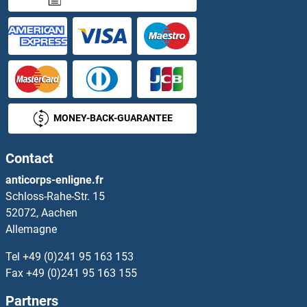
NLRP5 Anticorps
NLRP6 Anticorps
NLRP7 Anticorps
MONEY-BACK-GUARANTEE
NLRP9 Anticorps
Contact
NLRX1 Anticorps
anticorps-enligne.fr
Schloss-Rahe-Str. 15
NMBR Anticorps
52072, Aachen
Allemagne
NMD3 Anticorps
Tel
+49 (0)241 95 163 153
NMDA Receptor Synaptonuclear Signaling and Neuronal Migration Factor Anticorps
Fax
+49 (0)241 95 163 155
Partners
NMDAR2A Anticorps