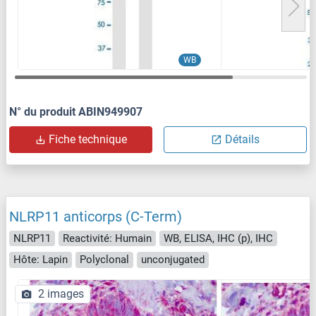
WB
N° du produit ABIN949907
Fiche technique
Détails
NLRP11 anticorps (C-Term)
NLRP11
Reactivité: Humain
WB, ELISA, IHC (p), IHC
Hôte: Lapin
Polyclonal
unconjugated
2 images