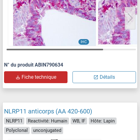
IHC
N° du produit ABIN790634
Fiche technique
Détails
NLRP11 anticorps (AA 420-600)
NLRP11
Reactivité: Humain
WB, IF
Hôte: Lapin
Polyclonal
unconjugated