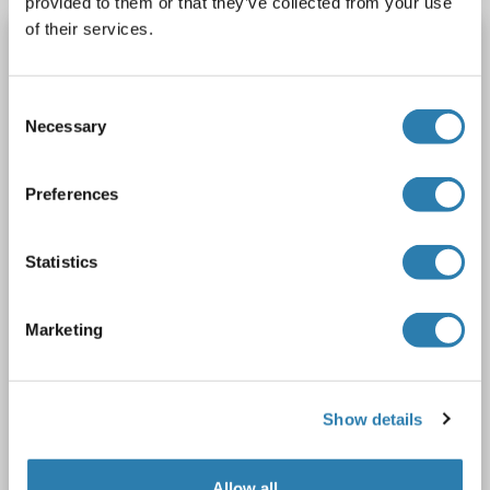
provided to them or that they’ve collected from your use
of their services.
NLRP11 anticorps (C-Term)
NLRP11
Reactivité: Humain
WB, IHC (p), EIA
Consent
Hôte: Lapin
Polyclonal
unconjugated
Necessary
Selection
1 image
Preferences
Statistics
Marketing
WB
Show details
N° du produit ABIN783717
Fiche technique
Détails
Allow all