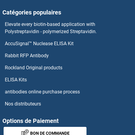
NKRF Anticorps
Catégories populaires
NKp44/NCR2 Anticorps
Elevate every biotin-based application with
NKIRAS2 Anticorps
Polystreptavidin - polymerized Streptavidin.
AccuSignal™ Nuclease ELISA Kit
NKIRAS1 Anticorps
Rabbit RFP Antibody
NLRP12 Anticorps
Rockland Original products
NLRP13 Anticorps
ELISA Kits
NLRP14 Anticorps
antibodies online purchase process
Nos distributeurs
NLRP2 Anticorps
NLRP3 Anticorps
Options de Paiement
BON DE COMMANDE
NLRP4 Anticorps