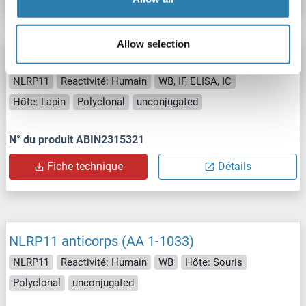
Allow selection
NLRP11 anticorps (C-Term)
NLRP11
Reactivité: Humain
WB, IF, ELISA, IC
Hôte: Lapin
Polyclonal
unconjugated
N° du produit ABIN2315321
Fiche technique
Détails
NLRP11 anticorps (AA 1-1033)
NLRP11
Reactivité: Humain
WB
Hôte: Souris
Polyclonal
unconjugated