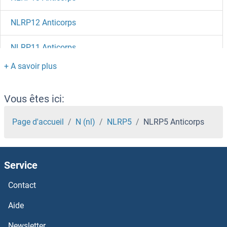
NLRP12 Anticorps
NLRP11 Anticorps
NLRP10 Anticorps
NLRP1 Anticorps
Vous êtes ici:
NLRC5 Anticorps
Page d'accueil
N (nl)
NLRP5
NLRP5 Anticorps
NLRC4 Anticorps
Service
NLRC3 Anticorps
Contact
NLN Anticorps
Aide
NLE1 Anticorps
Newsletter