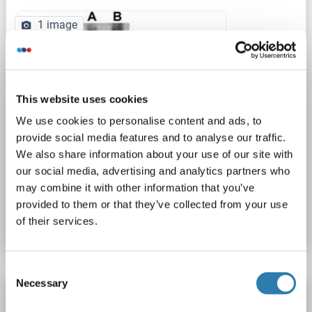
1 image
This website uses cookies
We use cookies to personalise content and ads, to
provide social media features and to analyse our traffic.
WB
We also share information about your use of our site with
our social media, advertising and analytics partners who
may combine it with other information that you’ve
N° du produit ABIN783707
provided to them or that they’ve collected from your use
Fiche technique
Détails
of their services.
Consent
Necessary
Selection
NLRP5 anticorps (Biotin)