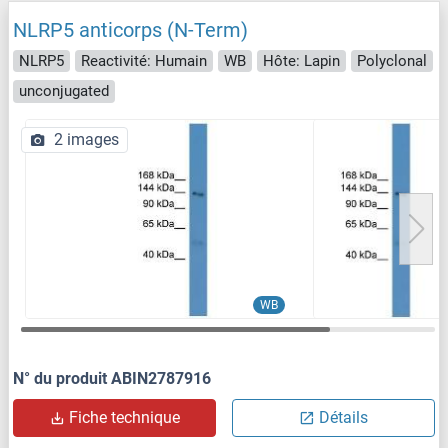
NLRP5 anticorps (N-Term)
NLRP5
Reactivité: Humain
WB
Hôte: Lapin
Polyclonal
unconjugated
2 images
WB
N° du produit ABIN2787916
Fiche technique
Détails