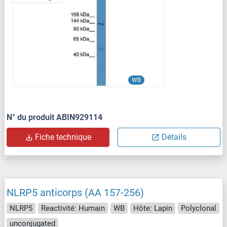
WB
N° du produit ABIN929114
Fiche technique
Détails
NLRP5 anticorps (AA 157-256)
NLRP5
Reactivité: Humain
WB
Hôte: Lapin
Polyclonal
unconjugated