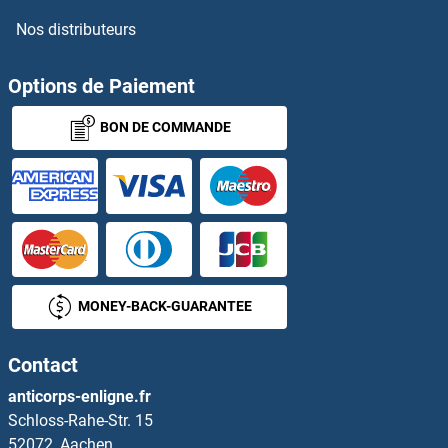
Nos distributeurs
NLRX1 Anticorps
NMBR Anticorps
Options de Paiement
BON DE COMMANDE
NMD3 Anticorps
NMDA Receptor Synaptonuclear Signaling and Neuronal Migration Factor Anticorps
NMDAR2A Anticorps
NME1 Anticorps
MONEY-BACK-GUARANTEE
NME1-NME2 Anticorps
Contact
NME2 Anticorps
anticorps-enligne.fr
Schloss-Rahe-Str. 15
NME3 Anticorps
52072, Aachen