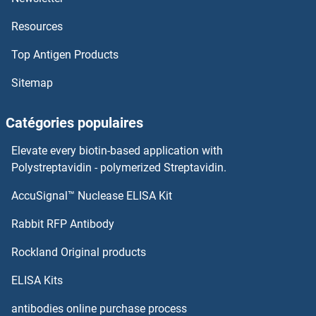
Resources
NKX6-1 Anticorps
Top Antigen Products
NKX3-2 Anticorps
Sitemap
NKX3-1 Anticorps
Catégories populaires
NKX2-8 Anticorps
Elevate every biotin-based application with
NKX2-6 Anticorps
Polystreptavidin - polymerized Streptavidin.
AccuSignal™ Nuclease ELISA Kit
Nkx2-2 Anticorps
Rabbit RFP Antibody
NLRP6 Anticorps
Rockland Original products
NLRP7 Anticorps
ELISA Kits
NLRP9 Anticorps
antibodies online purchase process