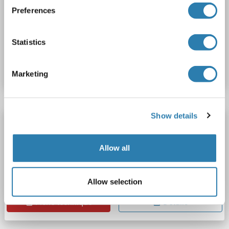
NLRP5
Reactivité: Humain, Souris
Hôte: Lapin
Preferences
Polyclonal
Biotin
Statistics
N° du produit ABIN6878019
Fiche technique
Détails
Marketing
Show details
NLRP5 anticorps (Alexa Fluor 555)
NLRP5
Reactivité: Humain, Souris
Hôte: Lapin
Allow all
Polyclonal
Alexa Fluor 555
Allow selection
N° du produit ABIN6894082
Fiche technique
Détails