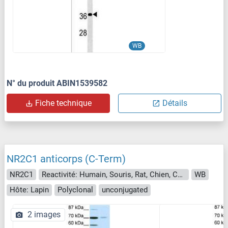
WB
N° du produit ABIN1539582
Fiche technique
Détails
NR2C1 anticorps (C-Term)
NR2C1
Reactivité: Humain, Souris, Rat, Chien, Cheval, Boeuf (Vache), Cobaye, Lapin, Porc
WB
Hôte: Lapin
Polyclonal
unconjugated
2 images