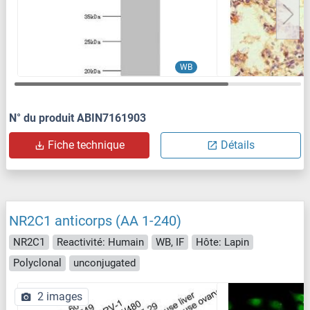
WB
N° du produit ABIN7161903
Fiche technique
Détails
NR2C1 anticorps (AA 1-240)
NR2C1
Reactivité: Humain
WB, IF
Hôte: Lapin
Polyclonal
unconjugated
2 images