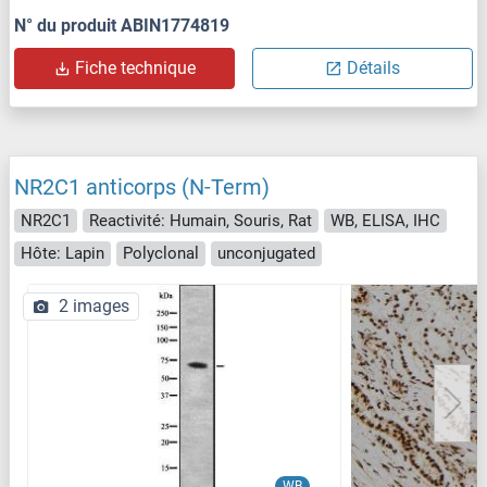
N° du produit ABIN1774819
Fiche technique
Détails
NR2C1 anticorps (N-Term)
NR2C1
Reactivité: Humain, Souris, Rat
WB, ELISA, IHC
Hôte: Lapin
Polyclonal
unconjugated
2 images
WB