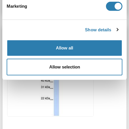
Fiche technique
Détails
Marketing
Show details
NR2C1 anticorps (AA 432-481)
NR2C1
Reactivité: Humain, Souris, Boeuf (Vache), Cobaye, Lapin, Singe
WB
Allow all
Hôte: Lapin
Polyclonal
unconjugated
1 image
Allow selection