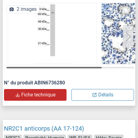
2 images
N° du produit ABIN6736280
Fiche technique
Détails
NR2C1 anticorps (AA 17-124)
NR2C1
Reactivité: Humain
WB, ELISA
Hôte: Souris