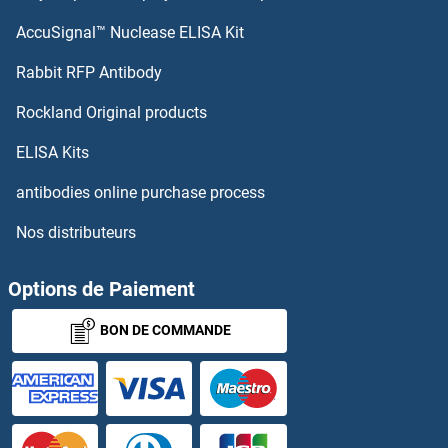
Nuclear Transcription Factor Y, beta Anticorps
AccuSignal™ Nuclease ELISA Kit
Nucleobindin 1 Anticorps
Rabbit RFP Antibody
Rockland Original products
Nucleolar and Spindle Associated Protein 1 Anticorps
ELISA Kits
Nucleolar Protein 1 Anticorps
antibodies online purchase process
Nucleolar Protein 6 Anticorps
Nos distributeurs
Nucleolin Anticorps
Options de Paiement
Nucleoside Diphosphate Kinase Anticorps
BON DE COMMANDE
Nucleosome Assembly Protein 1-Like 1 Anticorps
Nucleosome Assembly Protein 1-Like 4 Anticorps