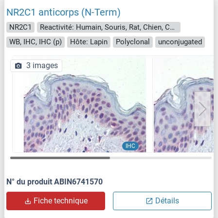
NR2C1 anticorps (N-Term)
NR2C1
Reactivité: Humain, Souris, Rat, Chien, Cheval, Lapin, Porc, Singe
WB, IHC, IHC (p)
Hôte: Lapin
Polyclonal
unconjugated
3 images
IHC
N° du produit ABIN6741570
Fiche technique
Détails