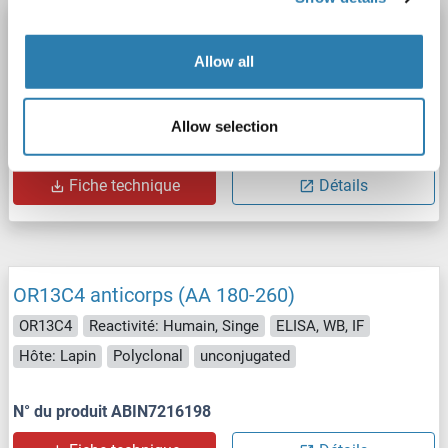
OR13C4 anticorps (AA 189-238)
OR13C4
Reactivité: Humain
ELISA, WB
Hôte: Lapin
Allow all
Polyclonal
unconjugated
Allow selection
N° du produit ABIN2885008
Fiche technique
Détails
OR13C4 anticorps (AA 180-260)
OR13C4
Reactivité: Humain, Singe
ELISA, WB, IF
Hôte: Lapin
Polyclonal
unconjugated
N° du produit ABIN7216198