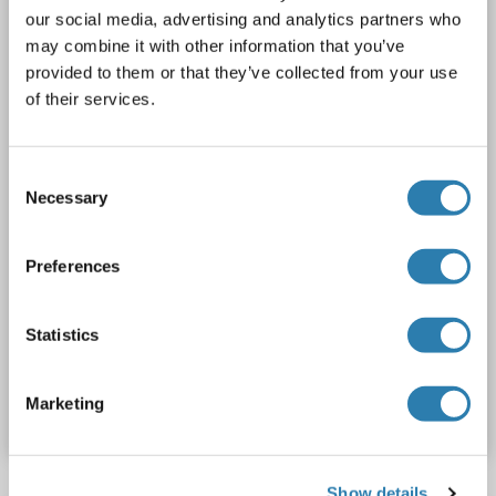
OR13C4
Reactivité: Humain
ELISA, WB, IF
Hôte: Lapin
our social media, advertising and analytics partners who
may combine it with other information that you’ve
Polyclonal
unconjugated
provided to them or that they’ve collected from your use
of their services.
2 images
Consent
Necessary
Selection
Preferences
WB
Statistics
N° du produit ABIN1535803
Marketing
Fiche technique
Détails
Show details