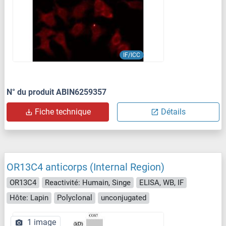
IF/ICC
N° du produit ABIN6259357
Fiche technique
Détails
OR13C4 anticorps (Internal Region)
OR13C4
Reactivité: Humain, Singe
ELISA, WB, IF
Hôte: Lapin
Polyclonal
unconjugated
1 image