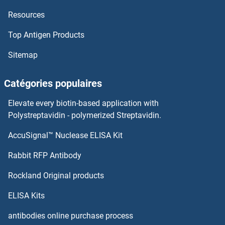
Resources
OR10T2 Anticorps
Top Antigen Products
OR10S1 Anticorps
Sitemap
OR10R2 Anticorps
Catégories populaires
OR10Q1 Anticorps
Elevate every biotin-based application with
OR10P1 Anticorps
Polystreptavidin - polymerized Streptavidin.
AccuSignal™ Nuclease ELISA Kit
OR10K1 Anticorps
Rabbit RFP Antibody
OR13C5 Anticorps
Rockland Original products
OR13C8 Anticorps
ELISA Kits
OR13C9 Anticorps
antibodies online purchase process