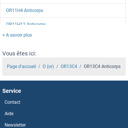
OR11H4 Anticorps
OR11H12 Anticorps
OR11H1 Anticorps
OR11G2 Anticorps
Vous êtes ici:
OR11A1 Anticorps
Page d'accueil
O (or)
OR13C4
OR13C4 Anticorps
OR10Z1 Anticorps
Service
OR10X1 Anticorps
Contact
OR10W1 Anticorps
Aide
OR10V1 Anticorps
Newsletter