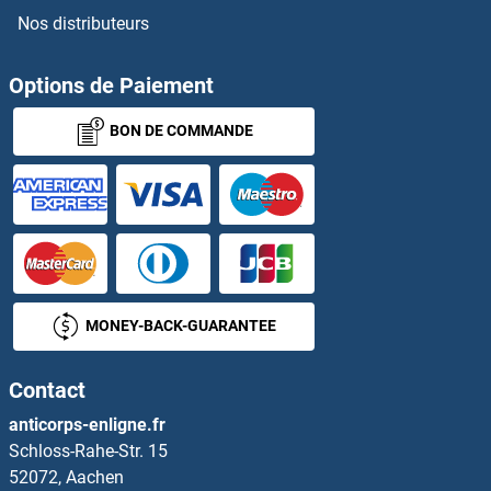
Nos distributeurs
OR13D1 Anticorps
OR13F1 Anticorps
Options de Paiement
BON DE COMMANDE
OR13G1 Anticorps
OR13H1 Anticorps
OR13J1 Anticorps
OR14A16 Anticorps
MONEY-BACK-GUARANTEE
OR14C36 Anticorps
Contact
OR14J1 Anticorps
anticorps-enligne.fr
Schloss-Rahe-Str. 15
OR1A1 Anticorps
52072, Aachen