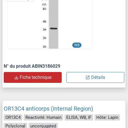
WB
N° du produit ABIN3186029
Fiche technique
Détails
OR13C4 anticorps (Internal Region)
OR13C4
Reactivité: Humain
ELISA, WB, IF
Hôte: Lapin
Polyclonal
unconjugated