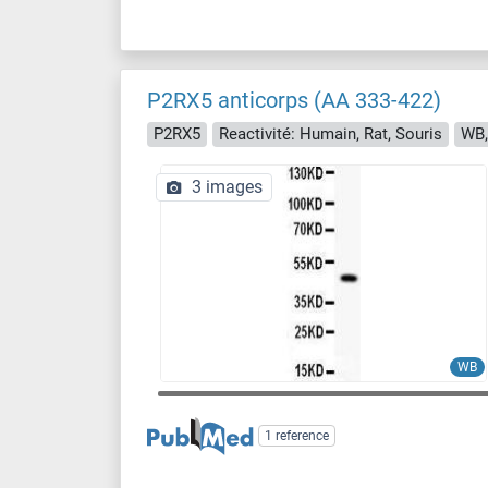
P2RX5 anticorps (AA 333-422)
P2RX5
Reactivité: Humain, Rat, Souris
WB,
3 images
WB
1 reference