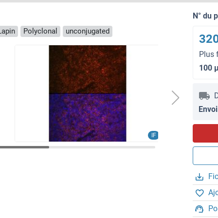
N° du 
Lapin
Polyclonal
unconjugated
320
Plus 
100 
D
Envoi
IF
Fi
Aj
Po