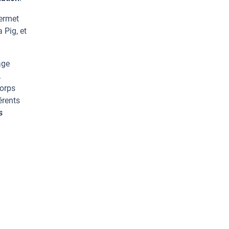
permet
 Pig, et
age
.
corps
érents
s