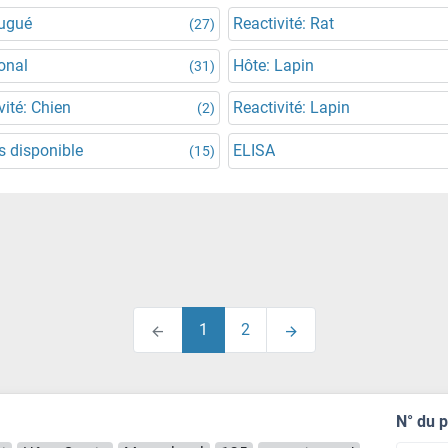
jugué
Reactivité: Rat
(27)
onal
Hôte: Lapin
(31)
vité: Chien
Reactivité: Lapin
(2)
 disponible
ELISA
(15)
1
2
N° du 