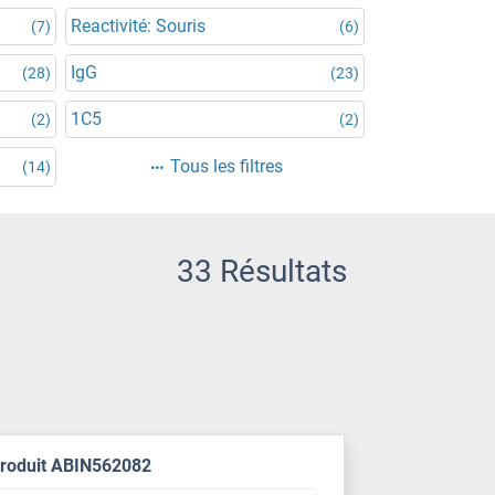
Reactivité: Souris
(7)
(6)
IgG
(28)
(23)
1C5
(2)
(2)
Tous les filtres
(14)
33 Résultats
produit ABIN562082