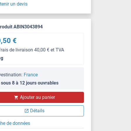
tenir un devis
produit ABIN3043894
,50 €
frais de livraison 40,00 € et TVA
μg
estination:
France
 sous 8 à 12 jours ouvrables
IHC
Ajouter au panier
Détails
che de données