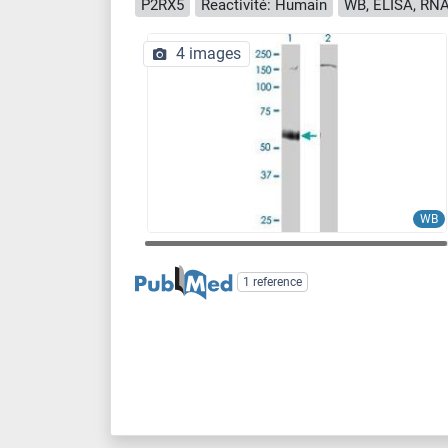
P2RX5
Reactivité: Humain
WB, ELISA, RNA
4 images
WB
1 reference