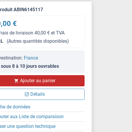
produit ABIN6145117
,00 €
frais de livraison 40,00 € et TVA
μL
(Autres quantités disponibles)
estination:
France
 sous 8 à 10 jours ouvrables
IF
Ajouter au panier
Détails
che de données
outer aux Liste de comparaison
ser une question technique