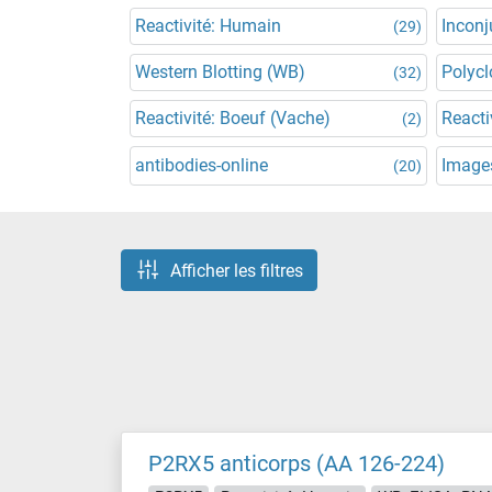
Reactivité: Humain
Incon
(29)
Western Blotting (WB)
Polycl
(32)
Reactivité: Boeuf (Vache)
Reacti
(2)
antibodies-online
Images
(20)
Afficher les filtres
P2RX5 anticorps (AA 126-224)