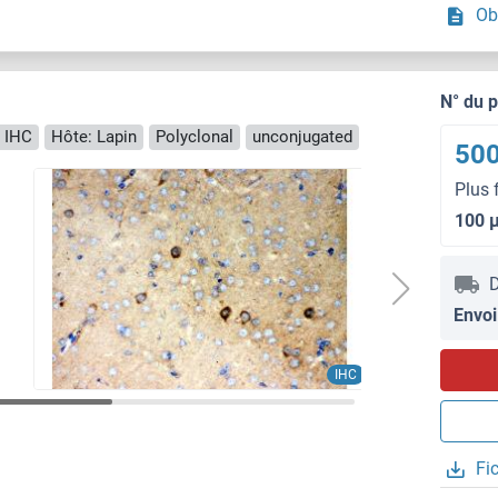
Ob
N° du 
 IHC
Hôte: Lapin
Polyclonal
unconjugated
500
Plus 
100 
D
Envoi
IHC
Fi