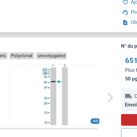
Aj
Po
Ob
N° du 
ris
Polyclonal
unconjugated
651
Plus 
50 μ
D
Envoi
WB