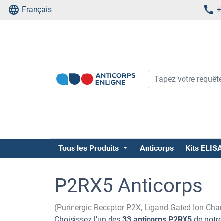
Français
+
Tous les Produits
Anticorps
Kits ELIS
P2RX5 Anticorps
(Purinergic Receptor P2X, Ligand-Gated Ion Cha
Choisissez l’un des
33 anticorps P2RX5
de notre