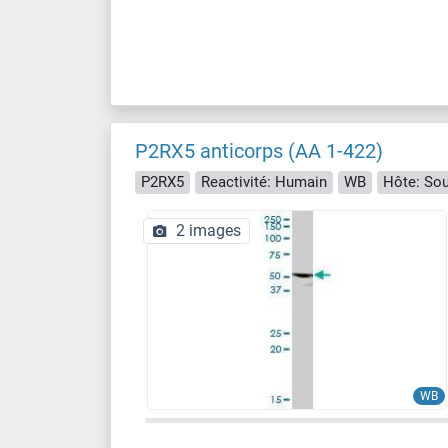
P2RX5 anticorps (AA 1-422)
P2RX5
Reactivité: Humain
WB
Hôte: Sou
2 images
WB