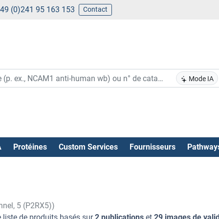
49 (0)241 95 163 153
Contact
Mode IA
A
Protéines
Custom Services
Fournisseurs
Pathway
nnel, 5 (P2RX5))
 liste de produits basés sur
2 publications
et
29 images de vali