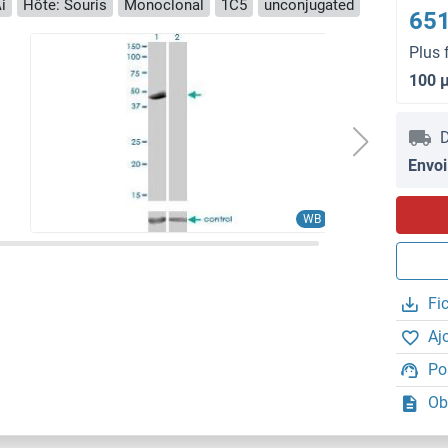
i
Hôte: Souris
Monoclonal
1C5
unconjugated
651
Plus 
100 
D
Envoi
WB
Fi
Aj
Po
Ob