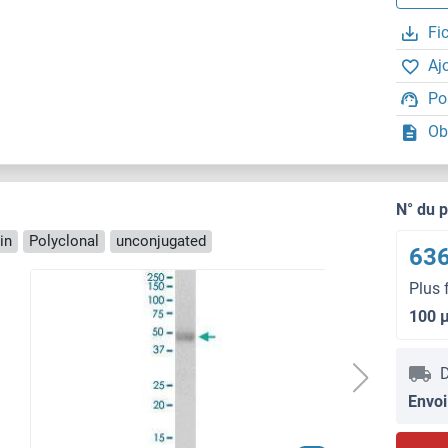
Fi
Aj
Po
Ob
N° du 
in
Polyclonal
unconjugated
636
Plus 
100 
D
Envoi