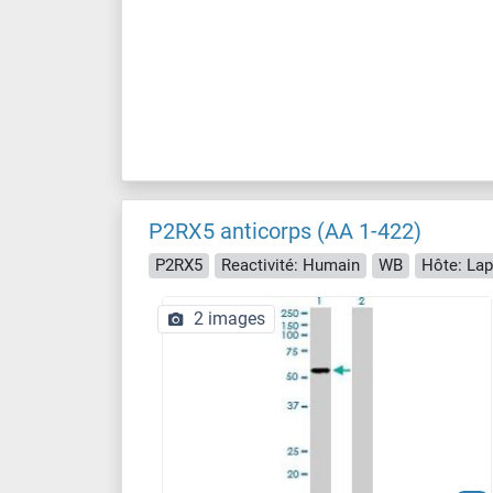
P2RX5 anticorps (AA 1-422)
P2RX5
Reactivité: Humain
WB
Hôte: Lap
2 images