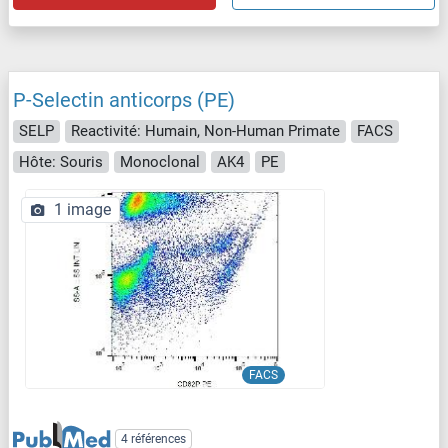
P-Selectin anticorps (PE)
SELP
Reactivité: Humain, Non-Human Primate
FACS
Hôte: Souris
Monoclonal
AK4
PE
1 image
FACS
4 références