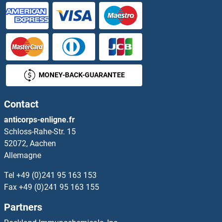
P2RX5 Anticorps
P2RX6 Anticorps
P2RX7 Anticorps
MONEY-BACK-GUARANTEE
P2RY1 Anticorps
Contact
P2RY10 Anticorps
anticorps-enligne.fr
Schloss-Rahe-Str. 15
P2RY11 Anticorps
52072, Aachen
Allemagne
P2RY12 Anticorps
Tel
+49 (0)241 95 163 153
P2RY14 Anticorps
Fax
+49 (0)241 95 163 155
Partners
P2RY2 Anticorps