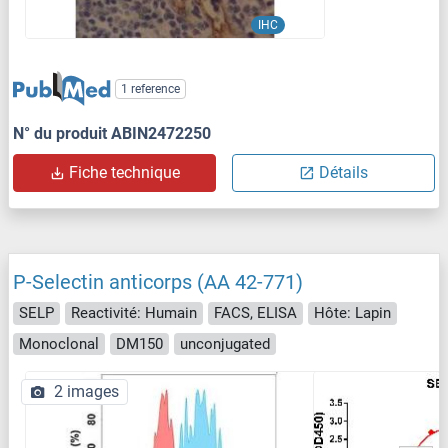
IHC
1 reference
N° du produit ABIN2472250
Fiche technique
Détails
P-Selectin anticorps (AA 42-771)
SELP
Reactivité: Humain
FACS, ELISA
Hôte: Lapin
Monoclonal
DM150
unconjugated
2 images