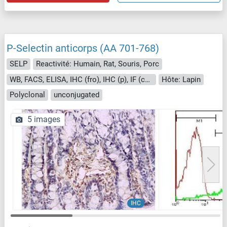
P-Selectin anticorps (AA 701-768)
SELP
Reactivité: Humain, Rat, Souris, Porc
WB, FACS, ELISA, IHC (fro), IHC (p), IF (cc), IF (p)
Hôte: Lapin
Polyclonal
unconjugated
5 images
IHC