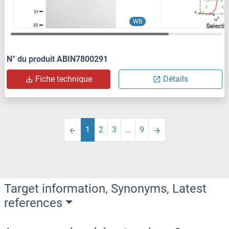
WB
N° du produit ABIN7800291
Fiche technique
Détails
1
2
3
…
9
Target information, Synonyms, Latest
references