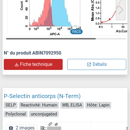
FACS
N° du produit ABIN7092950
Fiche technique
Détails
P-Selectin anticorps (N-Term)
SELP
Reactivité: Humain
WB, ELISA
Hôte: Lapin
Polyclonal
unconjugated
2 images