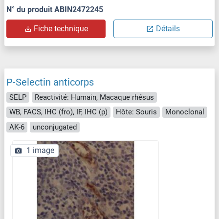
N° du produit ABIN2472245
Fiche technique
Détails
P-Selectin anticorps
SELP
Reactivité: Humain, Macaque rhésus
WB, FACS, IHC (fro), IF, IHC (p)
Hôte: Souris
Monoclonal
AK-6
unconjugated
1 image