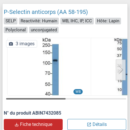
P-Selectin anticorps (AA 58-195)
SELP
Reactivité: Humain
WB, IHC, IP, ICC
Hôte: Lapin
Polyclonal
unconjugated
3 images
WB
N° du produit ABIN7432085
Fiche technique
Détails