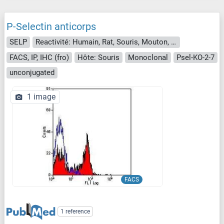
P-Selectin anticorps
SELP
Reactivité: Humain, Rat, Souris, Mouton, Chévre, Boeuf (Vache), Cat, Cheval
FACS, IP, IHC (fro)
Hôte: Souris
Monoclonal
Psel-KO-2-7
unconjugated
1 image
FACS
1 reference