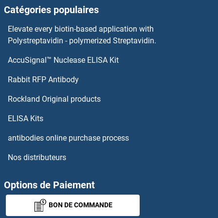
Catégories populaires
OVCA2 Anticorps
Elevate every biotin-based application with
Polystreptavidin - polymerized Streptavidin.
Ovalbumin Anticorps
AccuSignal™ Nuclease ELISA Kit
p107 Anticorps
Rabbit RFP Antibody
p130 Anticorps
Rockland Original products
p21 Anticorps
ELISA Kits
antibodies online purchase process
P21-Activated Kinase 2 Anticorps
Nos distributeurs
P2RX1 Anticorps
Options de Paiement
P2RX2 Anticorps
BON DE COMMANDE
P2RX4 Anticorps