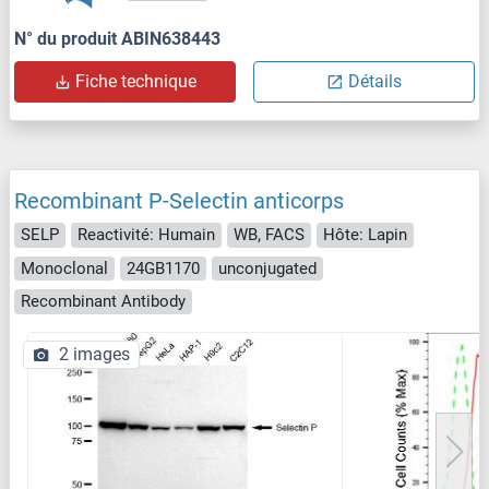
N° du produit ABIN638443
Fiche technique
Détails
Recombinant P-Selectin anticorps
SELP
Reactivité: Humain
WB, FACS
Hôte: Lapin
Monoclonal
24GB1170
unconjugated
Recombinant Antibody
2 images