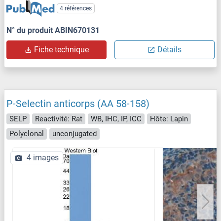
4 références
N° du produit ABIN670131
Fiche technique
Détails
P-Selectin anticorps (AA 58-158)
SELP
Reactivité: Rat
WB, IHC, IP, ICC
Hôte: Lapin
Polyclonal
unconjugated
4 images