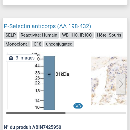
P-Selectin anticorps (AA 198-432)
SELP
Reactivité: Humain
WB, IHC, IP, ICC
Hôte: Souris
Monoclonal
C18
unconjugated
3 images
WB
N° du produit ABIN7425950