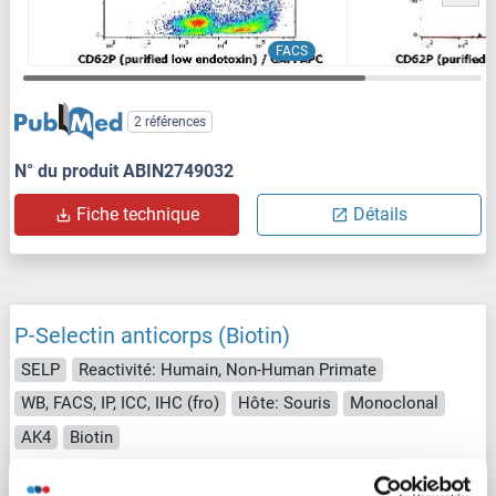
FACS
2 références
N° du produit ABIN2749032
Fiche technique
Détails
P-Selectin anticorps (Biotin)
SELP
Reactivité: Humain, Non-Human Primate
WB, FACS, IP, ICC, IHC (fro)
Hôte: Souris
Monoclonal
AK4
Biotin
2 images