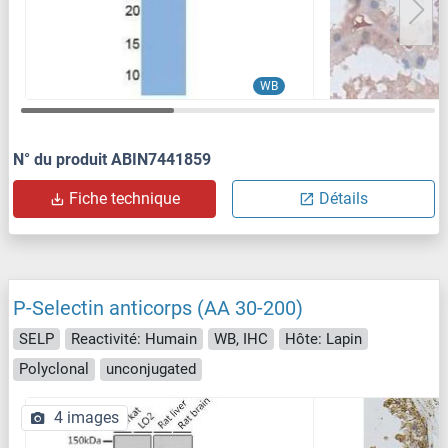
WB
N° du produit ABIN7441859
Fiche technique
Détails
P-Selectin anticorps (AA 30-200)
SELP
Reactivité: Humain
WB, IHC
Hôte: Lapin
Polyclonal
unconjugated
4 images