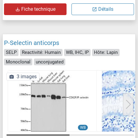
Fiche technique
Détails
P-Selectin anticorps
SELP
Reactivité: Humain
WB, IHC, IP
Hôte: Lapin
Monoclonal
unconjugated
3 images
WB