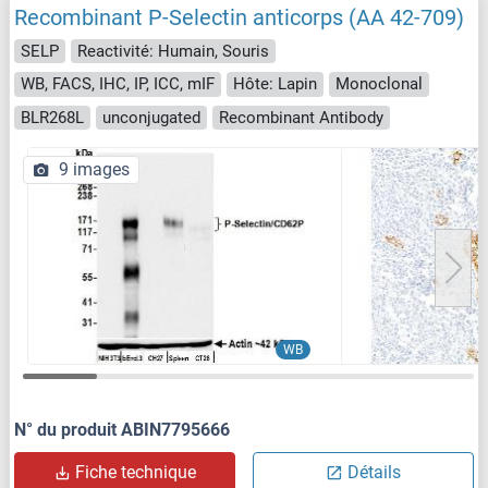
Recombinant P-Selectin anticorps (AA 42-709)
SELP
Reactivité: Humain, Souris
WB, FACS, IHC, IP, ICC, mIF
Hôte: Lapin
Monoclonal
BLR268L
unconjugated
Recombinant Antibody
9 images
WB
N° du produit ABIN7795666
Fiche technique
Détails