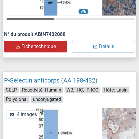
WB
N° du produit ABIN7432088
Fiche technique
Détails
P-Selectin anticorps (AA 198-432)
SELP
Reactivité: Humain
WB, IHC, IP, ICC
Hôte: Lapin
Polyclonal
unconjugated
4 images