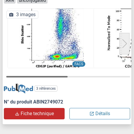
AK4
unconjugated
3 images
FACS
3 références
N° du produit ABIN2749072
Fiche technique
Détails