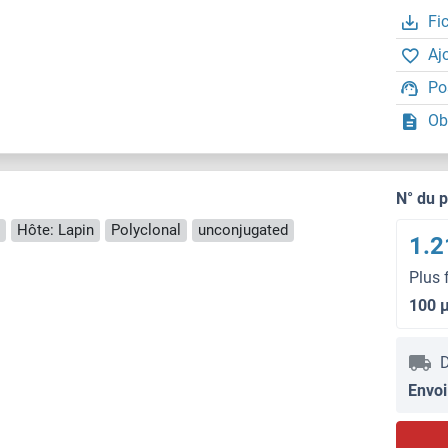
Fi
Aj
Po
Ob
N° du 
Hôte: Lapin
Polyclonal
unconjugated
1.2
Plus 
100 
D
Envoi