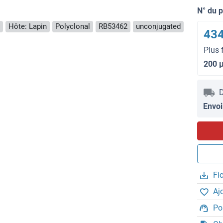
N° du 
Hôte: Lapin
Polyclonal
RB53462
unconjugated
434
Plus 
200 
D
Envoi
Fi
Aj
Po