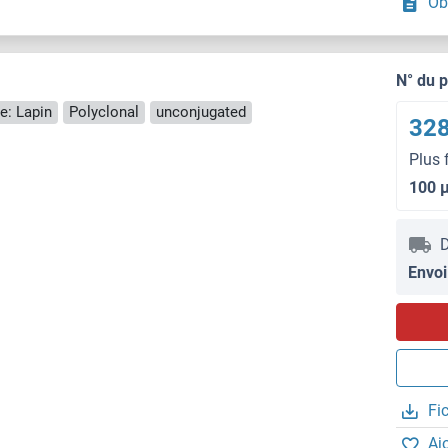
Ob
N° du 
e: Lapin
Polyclonal
unconjugated
328
Plus 
100 
D
Envoi
Fi
Aj