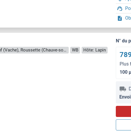
Po
Ob
N° du 
Reactivité: Humain, Souris, Rat, Boeuf (Vache), Roussette (Chauve-souris)
WB
Hôte: Lapin
789
Plus 
100 
D
Envoi