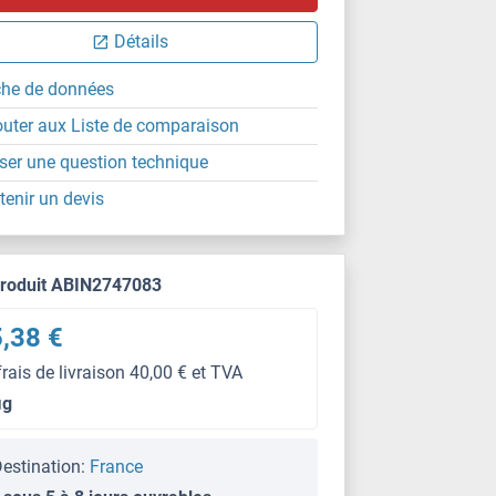
Détails
che de données
outer aux Liste de comparaison
ser une question technique
tenir un devis
produit ABIN2747083
,38 €
frais de livraison 40,00 € et TVA
μg
estination:
France