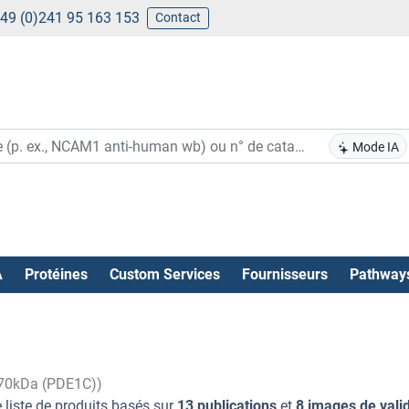
49 (0)241 95 163 153
Contact
Mode IA
A
Protéines
Custom Services
Fournisseurs
Pathway
 70kDa (PDE1C))
 liste de produits basés sur
13 publications
et
8 images de vali