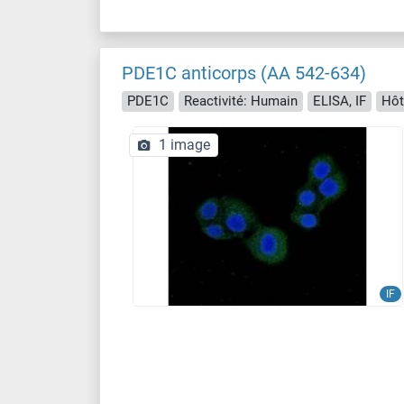
PDE1C anticorps (AA 542-634)
PDE1C
Reactivité: Humain
ELISA, IF
Hôt
1 image
IF