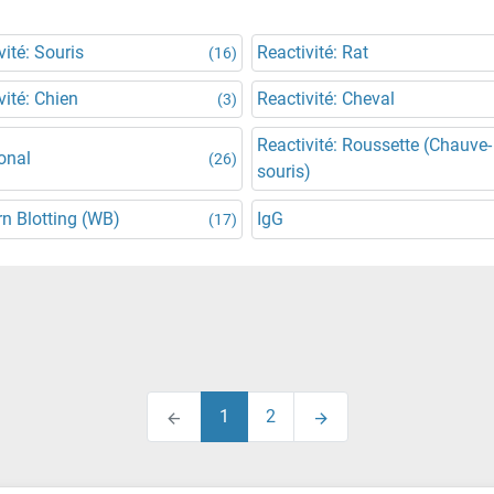
vité: Souris
Reactivité: Rat
(16)
vité: Chien
Reactivité: Cheval
(3)
Reactivité: Roussette (Chauve-
onal
(26)
souris)
n Blotting (WB)
IgG
(17)
1
2