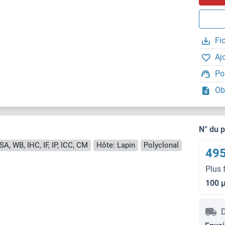
Fi
Aj
Po
Ob
N° du 
SA, WB, IHC, IF, IP, ICC, CM
Hôte: Lapin
Polyclonal
495
Plus 
100 
D