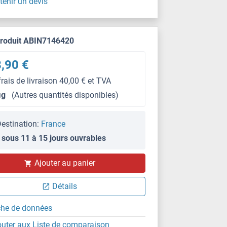
tenir un devis
produit ABIN7146420
,90 €
frais de livraison 40,00 € et TVA
μg
(Autres quantités disponibles)
estination:
France
 sous 11 à 15 jours ouvrables
Ajouter au panier
Détails
che de données
outer aux Liste de comparaison