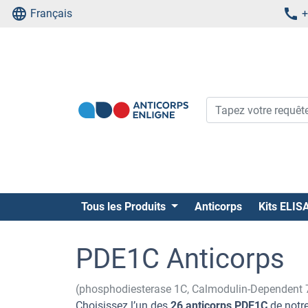
Français
+
Tous les Produits
Anticorps
Kits ELIS
PDE1C Anticorps
(phosphodiesterase 1C, Calmodulin-Dependent
Choisissez l’un des
26 anticorps PDE1C
de notre