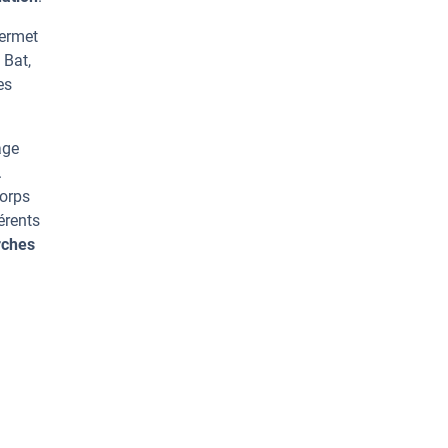
permet
 Bat,
es
age
.
corps
érents
rches