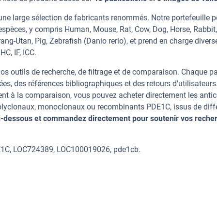
ne large sélection de fabricants renommés. Notre portefeuille 
espèces, y compris Human, Mouse, Rat, Cow, Dog, Horse, Rabbit,
ang-Utan, Pig, Zebrafish (Danio rerio), et prend en charge divers
HC, IF, ICC.
os outils de recherche, de filtrage et de comparaison. Chaque p
ées, des références bibliographiques et des retours d’utilisateurs
nt à la comparaison, vous pouvez acheter directement les anti
 polyclonaux, monoclonaux ou recombinants PDE1C, issus de diff
ci-dessous et commandez directement pour soutenir vos reche
DE1C, LOC724389, LOC100019026, pde1cb.