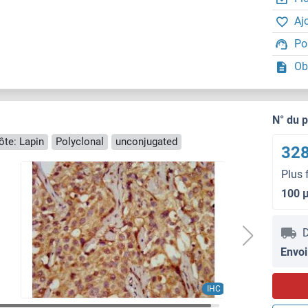
Aj
Po
Ob
N° du 
ôte: Lapin
Polyclonal
unconjugated
328
Plus 
100 
D
Envoi
IHC