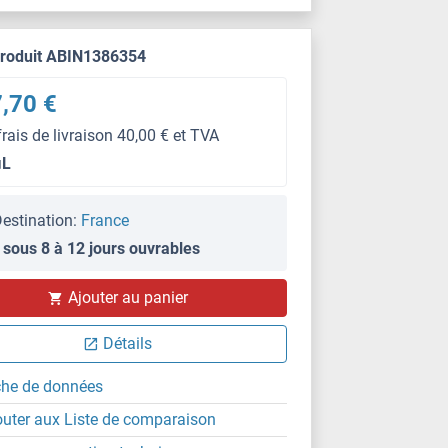
produit ABIN1386354
,70 €
frais de livraison 40,00 € et TVA
μL
estination:
France
 sous 8 à 12 jours ouvrables
Ajouter au panier
Détails
che de données
outer aux Liste de comparaison