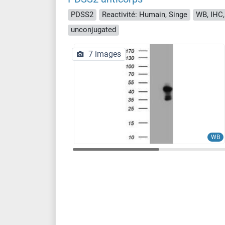
PDSS2
Reactivité: Humain, Singe
WB, IHC,
unconjugated
7 images
WB