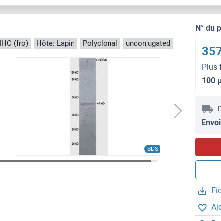
N° du 
IHC (fro)
Hôte: Lapin
Polyclonal
unconjugated
357
Plus 
100 
D
Envoi
SDS
Fi
Aj