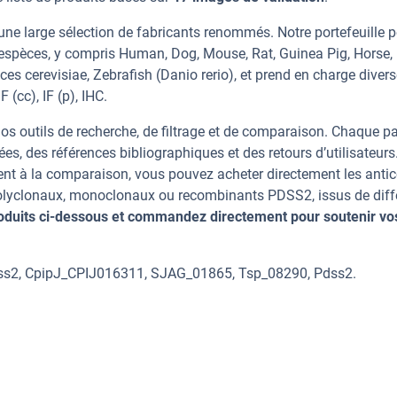
ne large sélection de fabricants renommés. Notre portefeuille 
espèces, y compris Human, Dog, Mouse, Rat, Guinea Pig, Horse,
s cerevisiae, Zebrafish (Danio rerio), et prend en charge diver
 (cc), IF (p), IHC.
os outils de recherche, de filtrage et de comparaison. Chaque p
ées, des références bibliographiques et des retours d’utilisateurs
nt à la comparaison, vous pouvez acheter directement les anti
 polyclonaux, monoclonaux ou recombinants PDSS2, issus de diff
oduits ci-dessous et commandez directement pour soutenir vo
dss2, CpipJ_CPIJ016311, SJAG_01865, Tsp_08290, Pdss2.