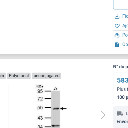
Fi
Aj
Po
Ob
N° du 
in
Polyclonal
unconjugated
583
Plus 
100 
D
Envoi