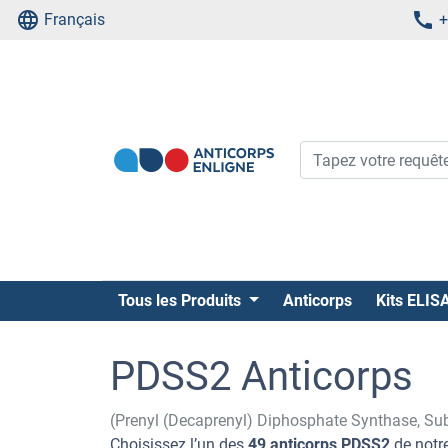
Français
+
Tous les Produits
Anticorps
Kits ELIS
PDSS2 Anticorps
(Prenyl (Decaprenyl) Diphosphate Synthase, Su
Choisissez l’un des
49 anticorps PDSS2
de notre