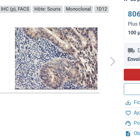
 IHC (p), FACS
Hôte: Souris
Monoclonal
1D12
806
Plus 
100 
D
Envoi
Fi
Aj
Po
Ob