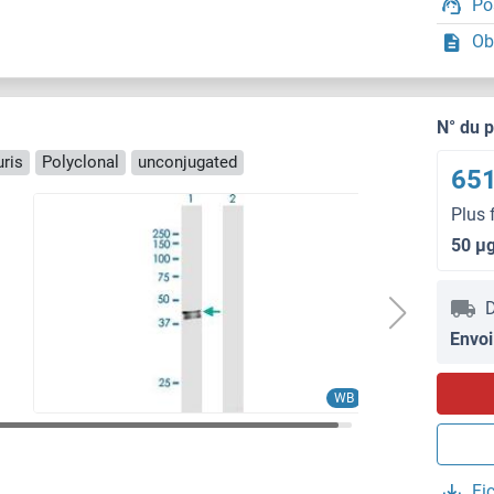
Po
Ob
N° du 
ris
Polyclonal
unconjugated
651
Plus 
50 μ
D
Envoi
WB
Fi