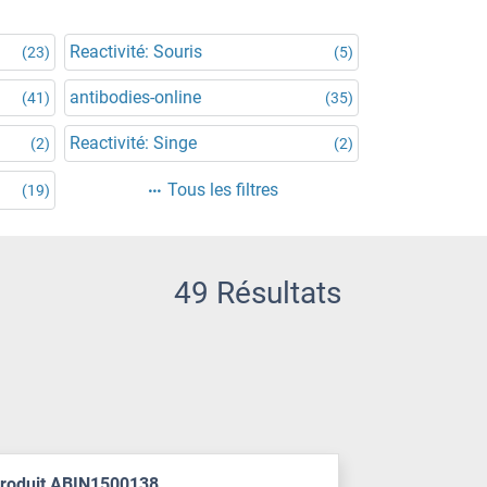
Reactivité: Souris
(23)
(5)
antibodies-online
(41)
(35)
Reactivité: Singe
(2)
(2)
Tous les filtres
(19)
49 Résultats
produit ABIN1500138