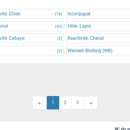
vité: Chien
Inconjugué
(16)
onal
Hôte: Lapin
(43)
vité: Cobaye
Reactivité: Cheval
(2)
Western Blotting (WB)
(2)
1
2
3
N° du 