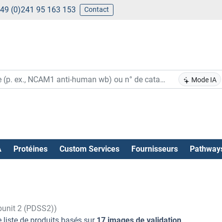
49 (0)241 95 163 153
Contact
Mode IA
A
Protéines
Custom Services
Fournisseurs
Pathway
bunit 2 (PDSS2))
 liste de produits basés sur
17 images de validation
.