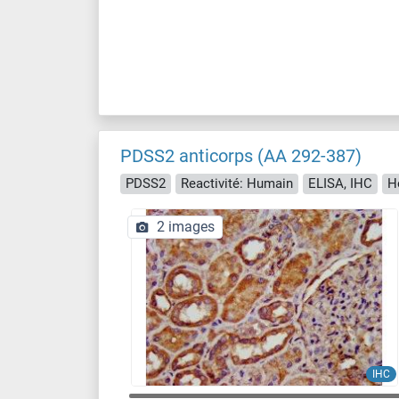
PDSS2 anticorps (AA 292-387)
PDSS2
Reactivité: Humain
ELISA, IHC
H
2 images
IHC